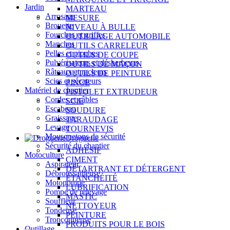
Jardin
MARTEAU
Arrosage
MESURE
Brouette
NIVEAU À BULLE
Fourches et griffes
OUTILLAGE AUTOMOBILE
Manches
OUTILS CARRELEUR
Pelles et pioches
OUTILS DE COUPE
Pulvérisateurs et désherbeurs
OUTILS DE MAÇON
Râteaux et racleurs
OUTILS DE PEINTURE
Scies et sécateurs
PINCE
Matériel de chantier
PISTOLET EXTRUDEUR
Cordes et câbles
SCIE
Escabeau
SOUDURE
Graissage
TARAUDAGE
Levage
TOURNEVIS
Mousquetons de sécurité
Droguerie
Sécurité du chantier
ADHÉSIF
Motoculture
CIMENT
Aspirateur
DÉTARTRANT ET DÉTERGENT
Débroussailleuse
ÉTANCHÉITÉ
Motopompe
LUBRIFICATION
Pompe de relevage
MASTIC
Souffleur
NETTOYEUR
Tondeuse
PEINTURE
Tronçonneuse
PRODUITS POUR LE BOIS
Outillage