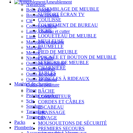
Ameublement
Agrafeuse
ASSEMBLAGE DE MEUBLE
Boîte à outils
SUPPORT ÉCRAN TV
Brosse et pinceau
COULISSE
Clé
ÉQUIPEMENT DE BUREAU
Coffret outillage
FICHE
Lame, couteau et cutter
LOQUETEAU DE MEUBLE
Lime
MEULEUSE
Marquage et traçage
PAUMELLE
Marteau
PIED DE MEUBLE
Mesure
POIGNÉE ET BOUTON DE MEUBLE
Niveau à bulle
SERRURE DE MEUBLE
Outillage automobile
CHARNIÈRE
Outils carreleur
TABLES
Outils de coupe
TRINGLES À RIDEAUX
Outils de maçon
Matériel de chantier
Outils de peinture
Pince
BÂCHE
Pistolet extrudeur
COMPACTEUR
Scie
CORDES ET CÂBLES
Soudure
ESCABEAU
Taraudage
GRAISSAGE
Tournevis
LEVAGE
Packs
MOUSQUETONS DE SÉCURITÉ
Plomberie
PREMIERS SECOURS
Accessoire machine à laver