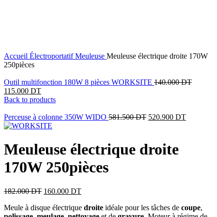
12
%
OFF
Click to enlarge
Accueil
Électroportatif
Meuleuse
Meuleuse électrique droite 170W
250pièces
Outil multifonction 180W 8 pièces WORKSITE
140.000
DT
115.000
DT
Back to products
Perceuse à colonne 350W WIDO
581.500
DT
520.900
DT
Meuleuse électrique droite
170W 250pièces
182.000
DT
160.000
DT
Meule à disque électrique
droite
idéale pour les tâches de
coupe
,
polissage
,
meulage
,
nettoyage
et de
gravure
. Moteur à régime de