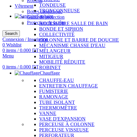
Robinet
TONDEUSE
Vêtement
TRONÇONNEUSE
Bottes caoutchouc
Sanitaire
Gants de protection
Protection de la tête
ACCESSOIRE SALLE DE BAIN
BONDE ET SIPHON
Search
COLLECTIVITÉ
Connexion / Inscription
COLONNE ET BARRE DE DOUCHE
0
Wishlist
MÉCANISME CHASSE D'EAU
0
items
/
0.000
DT
MÉLANGEUR
Menu
MITIGEUR
MOBILITÉ RÉDUITE
0
items
/
0.000
DT
ROBINET
Chauffage
CHAUFFE-EAU
ENTRETIEN CHAUFFAGE
FUMISTERIE
RAMONAGE
TUBE ISOLANT
THERMOMÈTRE
VANNE
VASE D'EXPANSION
PERCEUSE À COLONNE
PERCEUSE VISSEUSE
PERFORATEUR