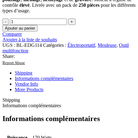
contrôle
élevé
. Livrée avec un pack de
250 pièces
pour les différents
types d’usage.
quantité
de
Ajouter au panier
Meuleuse
Comparer
électrique
Ajouter à la liste de souhaits
droite
UGS :
BL-EDG114
Catégories :
Électroportatif
,
Meuleuse
,
Outil
170W
multifonction
250pièces
Share:
Report Abuse
Shipping
Informations complémentaires
Vendor Info
More Products
Shipping
Informations complémentaires
Informations complémentaires
Puissance
170 Watts