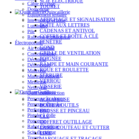
SCIE ÉLECTRIQUE
Câble et cosse
TOURET
Domotique
Quincaillerie
Équipement tertiaire
AFFICHAGE ET SIGNALISATION
Interrupteur et prise
BOÎTE AUX LETTRES
Luminaire
CADENAS ET ANTIVOL
Pile
COFFRE ET BOÎTE À CLÉ
Rallonge et multiprise
FENÊTRE
Électroportatif
GOND
Air comprimé
GRILLE DE VENTILATION
Consommable
POIGNÉE
Décapeur
RAMPE ET MAIN COURANTE
Défonceuse
ROUE ET ROULETTE
Malaxeur
SERRURE
Marteau piqueur
VERROU
Meuleuse
VISSERIE
Nettoyeur
Outillage
Outil multifonction
Perceuse à colonne
AGRAFEUSE
Perceuse visseuse
BOÎTE À OUTILS
Perforateur
BROSSE ET PINCEAU
Pistolet à colle
CLÉ
Ponceuse
COFFRET OUTILLAGE
Rabot électrique
LAME, COUTEAU ET CUTTER
Scie électrique
LIME
Touret
MARQUAGE ET TRAÇAGE