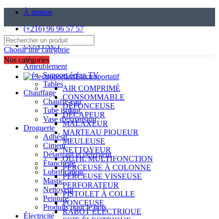
À propos
(+216) 96 96 57 57
CONTACT
Choisir une catégorie
Nos catégories
Ameublement
Support écran TV
Électroportatif
Tables
AIR COMPRIMÉ
Chauffage
CONSOMMABLE
Chauffe-eau
DÉFONCEUSE
Tube isolant
DÉCAPEUR
Vase d'expansion
MALAXEUR
Droguerie
MARTEAU PIQUEUR
Adhésif
MEULEUSE
Ciment
NETTOYEUR
Détartrant et détergent
OUTIL MULTIFONCTION
Étanchéité
PERCEUSE À COLONNE
Lubrification
PERCEUSE VISSEUSE
Mastic
PERFORATEUR
Nettoyeur
PISTOLET À COLLE
Peinture
PONCEUSE
Produits pour le bois
RABOT ÉLECTRIQUE
Électricité