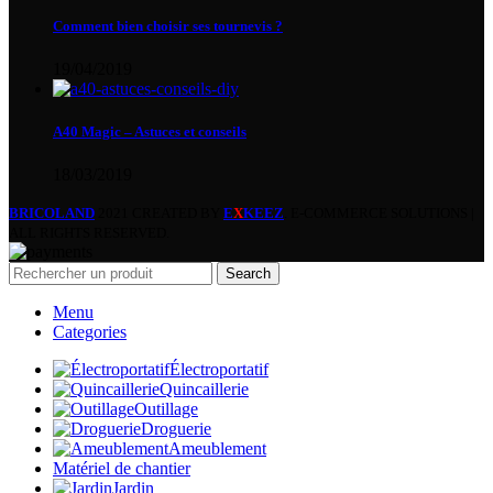
Comment bien choisir ses tournevis ?
19/04/2019
A40 Magic – Astuces et conseils
18/03/2019
BRICOLAND
2021 CREATED BY
E
X
KEEZ
. E-COMMERCE SOLUTIONS |
ALL RIGHTS RESERVED.
Search
Menu
Categories
Électroportatif
Quincaillerie
Outillage
Droguerie
Ameublement
Matériel de chantier
Jardin