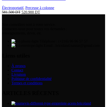
Électroportatif
,
Perceuse à colonne
581.500
DT
520.900
DT
Nos conseillers sont à votre service.
Contactez-nous pour toutes vos demandes :
renseignements, devis, etc.
Téléphone : (+216) 96 96 57 57
Email : bricoland.tunisie@gmail.com
Liens utiles
À propos
Contact
Livraison
Politique de confidentialité
Termes et conditions
ARTICLES RÉCENTS