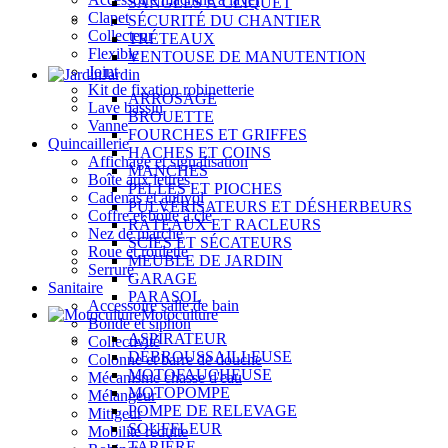
SANGLES À CLIQUET
Clapet
SÉCURITÉ DU CHANTIER
Collecteur
TRÉTEAUX
Flexible
VENTOUSE DE MANUTENTION
Joint
Jardin
Kit de fixation robinetterie
ARROSAGE
Lave bassin
BROUETTE
Vanne
FOURCHES ET GRIFFES
Quincaillerie
HACHES ET COINS
Affichage et signalisation
MANCHES
Boîte aux lettres
PELLES ET PIOCHES
Cadenas et antivol
PULVÉRISATEURS ET DÉSHERBEURS
Coffre et boîte à clé
RÂTEAUX ET RACLEURS
Nez de marche
SCIES ET SÉCATEURS
Roue et roulette
MEUBLE DE JARDIN
Serrure
GARAGE
Sanitaire
PARASOL
Accessoire salle de bain
Motoculture
Bonde et siphon
ASPIRATEUR
Collectivité
DÉBROUSSAILLEUSE
Colonne et barre de douche
MOTOFAUCHEUSE
Mécanisme chasse d'eau
MOTOPOMPE
Mélangeur
POMPE DE RELEVAGE
Mitigeur
SOUFFLEUR
Mobilité réduite
TARIÈRE