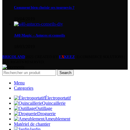
Comment bien choisir ses tournevis ?
19/04/2019
A40 Magic – Astuces et conseils
18/03/2019
BRICOLAND
2021 CREATED BY
E
X
KEEZ
. E-COMMERCE SOLUTIONS |
ALL RIGHTS RESERVED.
Search
Menu
Categories
Électroportatif
Quincaillerie
Outillage
Droguerie
Ameublement
Matériel de chantier
Jardin