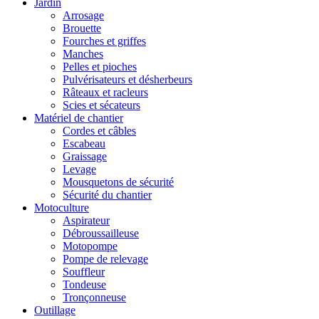
Jardin
Arrosage
Brouette
Fourches et griffes
Manches
Pelles et pioches
Pulvérisateurs et désherbeurs
Râteaux et racleurs
Scies et sécateurs
Matériel de chantier
Cordes et câbles
Escabeau
Graissage
Levage
Mousquetons de sécurité
Sécurité du chantier
Motoculture
Aspirateur
Débroussailleuse
Motopompe
Pompe de relevage
Souffleur
Tondeuse
Tronçonneuse
Outillage