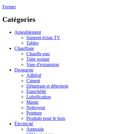
Fermer
Catégories
Ameublement
Support écran TV
Tables
Chauffage
Chauffe-eau
Tube isolant
Vase d'expansion
Droguerie
Adhésif
Ciment
Détartrant et détergent
Étanchéité
Lubrification
Mastic
Nettoyeur
Peinture
Produits pour le bois
Électricité
Ampoule