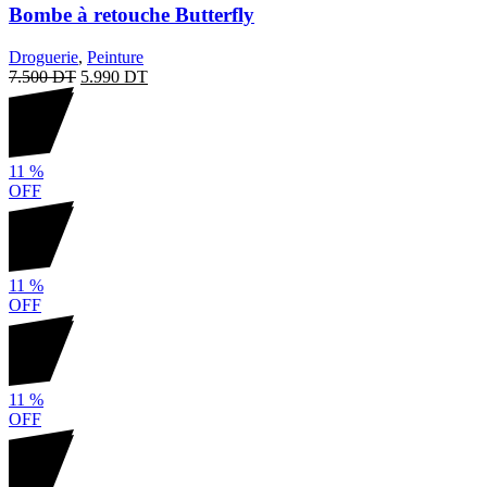
Bombe à retouche Butterfly
Droguerie
,
Peinture
7.500
DT
5.990
DT
11
%
OFF
11
%
OFF
11
%
OFF