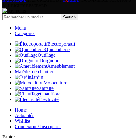
BRICOLAND
2021 CREATED BY
E
X
KEEZ
. E-COMMERCE SOLUTIONS |
ALL RIGHTS RESERVED.
Search
Menu
Categories
Électroportatif
Quincaillerie
Outillage
Droguerie
Ameublement
Matériel de chantier
Jardin
Motoculture
Sanitaire
Chauffage
Électricité
Home
Actualités
Wishlist
Connexion / Inscription
Panier