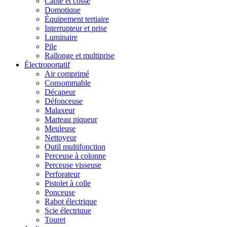
Câble et cosse
Domotique
Équipement tertiaire
Interrupteur et prise
Luminaire
Pile
Rallonge et multiprise
Électroportatif
Air comprimé
Consommable
Décapeur
Défonceuse
Malaxeur
Marteau piqueur
Meuleuse
Nettoyeur
Outil multifonction
Perceuse à colonne
Perceuse visseuse
Perforateur
Pistolet à colle
Ponceuse
Rabot électrique
Scie électrique
Touret