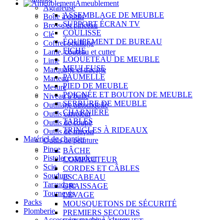
Ameublement
Agrafeuse
ASSEMBLAGE DE MEUBLE
Boîte à outils
SUPPORT ÉCRAN TV
Brosse et pinceau
COULISSE
Clé
ÉQUIPEMENT DE BUREAU
Coffret outillage
FICHE
Lame, couteau et cutter
LOQUETEAU DE MEUBLE
Lime
MEULEUSE
Marquage et traçage
PAUMELLE
Marteau
PIED DE MEUBLE
Mesure
POIGNÉE ET BOUTON DE MEUBLE
Niveau à bulle
SERRURE DE MEUBLE
Outillage automobile
CHARNIÈRE
Outils carreleur
TABLES
Outils de coupe
TRINGLES À RIDEAUX
Outils de maçon
Matériel de chantier
Outils de peinture
Pince
BÂCHE
Pistolet extrudeur
COMPACTEUR
Scie
CORDES ET CÂBLES
Soudure
ESCABEAU
Taraudage
GRAISSAGE
Tournevis
LEVAGE
Packs
MOUSQUETONS DE SÉCURITÉ
Plomberie
PREMIERS SECOURS
Accessoire machine à laver