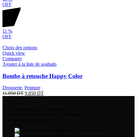
OFF
11
%
OFF
Choix des options
Quick view
Comparer
Ajouter à la liste de souhaits
Bombe à retouche Happy Color
Droguerie
,
Peinture
11.050
DT
9.850
DT
Nos conseillers sont à votre service.
Contactez-nous pour toutes vos demandes :
renseignements, devis, etc.
Téléphone : (+216) 96 96 57 57
Email : bricoland.tunisie@gmail.com