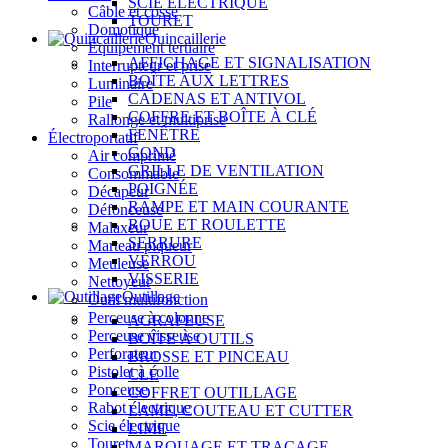
SCIE ÉLECTRIQUE
Câble et cosse
TOURET
Domotique
Quincaillerie
Équipement tertiaire
AFFICHAGE ET SIGNALISATION
Interrupteur et prise
BOÎTE AUX LETTRES
Luminaire
CADENAS ET ANTIVOL
Pile
COFFRE ET BOÎTE À CLÉ
Rallonge et multiprise
FENÊTRE
Électroportatif
GOND
Air comprimé
GRILLE DE VENTILATION
Consommable
POIGNÉE
Décapeur
RAMPE ET MAIN COURANTE
Défonceuse
ROUE ET ROULETTE
Malaxeur
SERRURE
Marteau piqueur
VERROU
Meuleuse
VISSERIE
Nettoyeur
Outillage
Outil multifonction
Perceuse à colonne
AGRAFEUSE
Perceuse visseuse
BOÎTE À OUTILS
Perforateur
BROSSE ET PINCEAU
Pistolet à colle
CLÉ
Ponceuse
COFFRET OUTILLAGE
Rabot électrique
LAME, COUTEAU ET CUTTER
Scie électrique
LIME
Touret
MARQUAGE ET TRAÇAGE