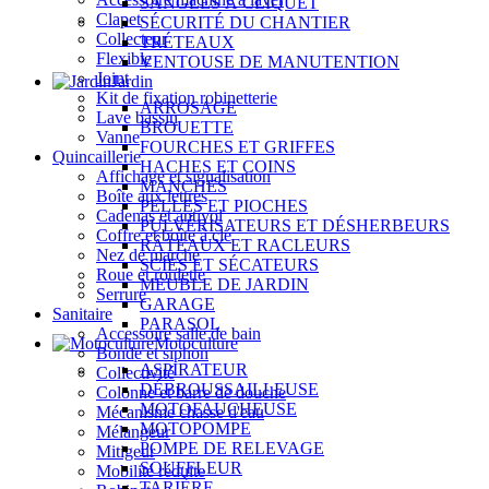
SANGLES À CLIQUET
Clapet
SÉCURITÉ DU CHANTIER
Collecteur
TRÉTEAUX
Flexible
VENTOUSE DE MANUTENTION
Joint
Jardin
Kit de fixation robinetterie
ARROSAGE
Lave bassin
BROUETTE
Vanne
FOURCHES ET GRIFFES
Quincaillerie
HACHES ET COINS
Affichage et signalisation
MANCHES
Boîte aux lettres
PELLES ET PIOCHES
Cadenas et antivol
PULVÉRISATEURS ET DÉSHERBEURS
Coffre et boîte à clé
RÂTEAUX ET RACLEURS
Nez de marche
SCIES ET SÉCATEURS
Roue et roulette
MEUBLE DE JARDIN
Serrure
GARAGE
Sanitaire
PARASOL
Accessoire salle de bain
Motoculture
Bonde et siphon
ASPIRATEUR
Collectivité
DÉBROUSSAILLEUSE
Colonne et barre de douche
MOTOFAUCHEUSE
Mécanisme chasse d'eau
MOTOPOMPE
Mélangeur
POMPE DE RELEVAGE
Mitigeur
SOUFFLEUR
Mobilité réduite
TARIÈRE