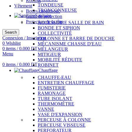
Robinet
TONDEUSE
Vêtement
TRONÇONNEUSE
Bottes caoutchouc
Sanitaire
Gants de protection
Protection de la tête
ACCESSOIRE SALLE DE BAIN
BONDE ET SIPHON
Search
COLLECTIVITÉ
Connexion / Inscription
COLONNE ET BARRE DE DOUCHE
0
Wishlist
MÉCANISME CHASSE D'EAU
0
items
/
0.000
DT
MÉLANGEUR
Menu
MITIGEUR
MOBILITÉ RÉDUITE
0
items
/
0.000
DT
ROBINET
Chauffage
CHAUFFE-EAU
ENTRETIEN CHAUFFAGE
FUMISTERIE
RAMONAGE
TUBE ISOLANT
THERMOMÈTRE
VANNE
VASE D'EXPANSION
PERCEUSE À COLONNE
PERCEUSE VISSEUSE
PERFORATEUR