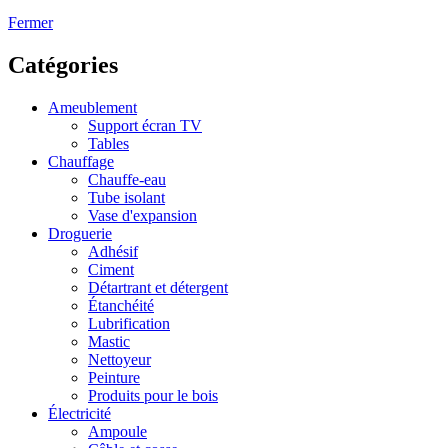
Fermer
Catégories
Ameublement
Support écran TV
Tables
Chauffage
Chauffe-eau
Tube isolant
Vase d'expansion
Droguerie
Adhésif
Ciment
Détartrant et détergent
Étanchéité
Lubrification
Mastic
Nettoyeur
Peinture
Produits pour le bois
Électricité
Ampoule