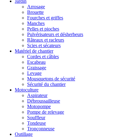
Jardin
Arrosage
Brouette
Fourches et griffes
Manches
Pelles et pioches
Pulvérisateurs et désherbeurs
Râteaux et racleurs
Scies et sécateurs
Matériel de chantier
Cordes et câbles
Escabeau
Graissage
Levage
Mousquetons de sécurité
Sécurité du chantier
Motoculture
Aspirateur
Débroussailleuse
Motopompe
Pompe de relevage
Souffleur
Tondeuse
Tronçonneuse
Outillage