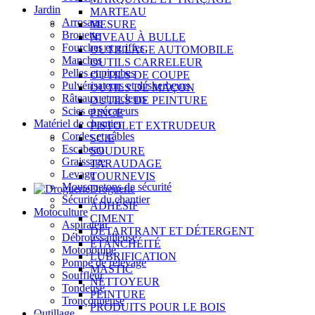
Jardin
MARTEAU
Arrosage
MESURE
Brouette
NIVEAU À BULLE
Fourches et griffes
OUTILLAGE AUTOMOBILE
Manches
OUTILS CARRELEUR
Pelles et pioches
OUTILS DE COUPE
Pulvérisateurs et désherbeurs
OUTILS DE MAÇON
Râteaux et racleurs
OUTILS DE PEINTURE
Scies et sécateurs
PINCE
Matériel de chantier
PISTOLET EXTRUDEUR
Cordes et câbles
SCIE
Escabeau
SOUDURE
Graissage
TARAUDAGE
Levage
TOURNEVIS
Mousquetons de sécurité
Droguerie
Sécurité du chantier
ADHÉSIF
Motoculture
CIMENT
Aspirateur
DÉTARTRANT ET DÉTERGENT
Débroussailleuse
ÉTANCHÉITÉ
Motopompe
LUBRIFICATION
Pompe de relevage
MASTIC
Souffleur
NETTOYEUR
Tondeuse
PEINTURE
Tronçonneuse
PRODUITS POUR LE BOIS
Outillage