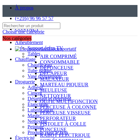
À propos
(+216) 96 96 57 57
CONTACT
Choisir une catégorie
Nos catégories
Ameublement
Support écran TV
Électroportatif
Tables
AIR COMPRIMÉ
Chauffage
CONSOMMABLE
Chauffe-eau
DÉFONCEUSE
Tube isolant
DÉCAPEUR
Vase d'expansion
MALAXEUR
Droguerie
MARTEAU PIQUEUR
Adhésif
MEULEUSE
Ciment
NETTOYEUR
Détartrant et détergent
OUTIL MULTIFONCTION
Étanchéité
PERCEUSE À COLONNE
Lubrification
PERCEUSE VISSEUSE
Mastic
PERFORATEUR
Nettoyeur
PISTOLET À COLLE
Peinture
PONCEUSE
Produits pour le bois
RABOT ÉLECTRIQUE
Électricité