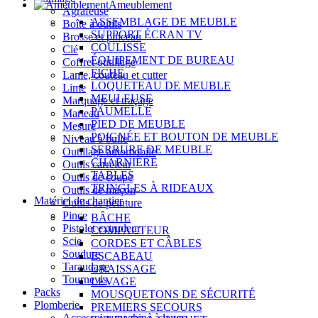
Ameublement
Agrafeuse
ASSEMBLAGE DE MEUBLE
Boîte à outils
SUPPORT ÉCRAN TV
Brosse et pinceau
COULISSE
Clé
ÉQUIPEMENT DE BUREAU
Coffret outillage
FICHE
Lame, couteau et cutter
LOQUETEAU DE MEUBLE
Lime
MEULEUSE
Marquage et traçage
PAUMELLE
Marteau
PIED DE MEUBLE
Mesure
POIGNÉE ET BOUTON DE MEUBLE
Niveau à bulle
SERRURE DE MEUBLE
Outillage automobile
CHARNIÈRE
Outils carreleur
TABLES
Outils de coupe
TRINGLES À RIDEAUX
Outils de maçon
Matériel de chantier
Outils de peinture
Pince
BÂCHE
Pistolet extrudeur
COMPACTEUR
Scie
CORDES ET CÂBLES
Soudure
ESCABEAU
Taraudage
GRAISSAGE
Tournevis
LEVAGE
Packs
MOUSQUETONS DE SÉCURITÉ
Plomberie
PREMIERS SECOURS
Accessoire machine à laver