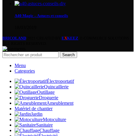
A40 Magic – Astuces et conseils
18/03/2019
BRICOLAND
2021 CREATED BY
E
X
KEEZ
. E-COMMERCE SOLUTIONS |
ALL RIGHTS RESERVED.
Search
Menu
Categories
Électroportatif
Quincaillerie
Outillage
Droguerie
Ameublement
Matériel de chantier
Jardin
Motoculture
Sanitaire
Chauffage
Électricité