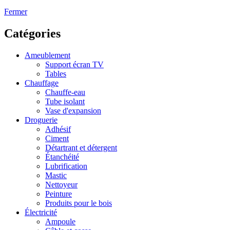
Fermer
Catégories
Ameublement
Support écran TV
Tables
Chauffage
Chauffe-eau
Tube isolant
Vase d'expansion
Droguerie
Adhésif
Ciment
Détartrant et détergent
Étanchéité
Lubrification
Mastic
Nettoyeur
Peinture
Produits pour le bois
Électricité
Ampoule