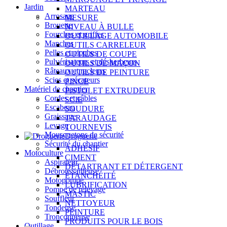
Jardin
MARTEAU
Arrosage
MESURE
Brouette
NIVEAU À BULLE
Fourches et griffes
OUTILLAGE AUTOMOBILE
Manches
OUTILS CARRELEUR
Pelles et pioches
OUTILS DE COUPE
Pulvérisateurs et désherbeurs
OUTILS DE MAÇON
Râteaux et racleurs
OUTILS DE PEINTURE
Scies et sécateurs
PINCE
Matériel de chantier
PISTOLET EXTRUDEUR
Cordes et câbles
SCIE
Escabeau
SOUDURE
Graissage
TARAUDAGE
Levage
TOURNEVIS
Mousquetons de sécurité
Droguerie
Sécurité du chantier
ADHÉSIF
Motoculture
CIMENT
Aspirateur
DÉTARTRANT ET DÉTERGENT
Débroussailleuse
ÉTANCHÉITÉ
Motopompe
LUBRIFICATION
Pompe de relevage
MASTIC
Souffleur
NETTOYEUR
Tondeuse
PEINTURE
Tronçonneuse
PRODUITS POUR LE BOIS
Outillage