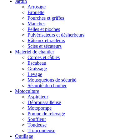
Jardin
Arrosage
Brouette
Fourches et griffes
Manches
Pelles et pioches
Pulvérisateurs et désherbeurs
Râteaux et racleurs
Scies et sécateurs
Matériel de chantier
Cordes et câbles
Escabeau
Graissage
Levage
Mousquetons de sécurité
Sécurité du chantier
Motoculture
Aspirateur
Débroussailleuse
Motopompe
Pompe de relevage
Souffleur
Tondeuse
Tronçonneuse
Outillage