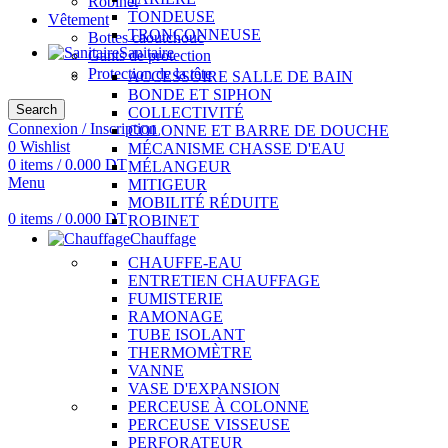
Robinet
TONDEUSE
Vêtement
TRONÇONNEUSE
Bottes caoutchouc
Sanitaire
Gants de protection
Protection de la tête
ACCESSOIRE SALLE DE BAIN
BONDE ET SIPHON
Search
COLLECTIVITÉ
Connexion / Inscription
COLONNE ET BARRE DE DOUCHE
0
Wishlist
MÉCANISME CHASSE D'EAU
0
items
/
0.000
DT
MÉLANGEUR
Menu
MITIGEUR
MOBILITÉ RÉDUITE
0
items
/
0.000
DT
ROBINET
Chauffage
CHAUFFE-EAU
ENTRETIEN CHAUFFAGE
FUMISTERIE
RAMONAGE
TUBE ISOLANT
THERMOMÈTRE
VANNE
VASE D'EXPANSION
PERCEUSE À COLONNE
PERCEUSE VISSEUSE
PERFORATEUR