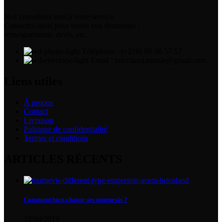
Nos conseillers sont à votre service.
Contactez-nous pour toutes vos demandes :
renseignements, devis, etc.
Téléphone : (+216) 96 96 57 57
Email : bricoland.tunisie@gmail.com
Liens utiles
À propos
Contact
Livraison
Politique de confidentialité
Termes et conditions
ARTICLES RÉCENTS
Comment bien choisir ses tournevis ?
19/04/2019