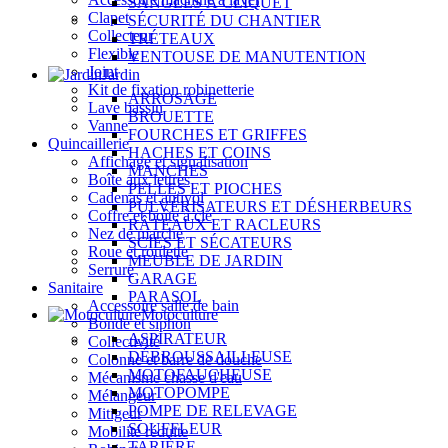
SANGLES À CLIQUET
Clapet
SÉCURITÉ DU CHANTIER
Collecteur
TRÉTEAUX
Flexible
VENTOUSE DE MANUTENTION
Joint
Jardin
Kit de fixation robinetterie
ARROSAGE
Lave bassin
BROUETTE
Vanne
FOURCHES ET GRIFFES
Quincaillerie
HACHES ET COINS
Affichage et signalisation
MANCHES
Boîte aux lettres
PELLES ET PIOCHES
Cadenas et antivol
PULVÉRISATEURS ET DÉSHERBEURS
Coffre et boîte à clé
RÂTEAUX ET RACLEURS
Nez de marche
SCIES ET SÉCATEURS
Roue et roulette
MEUBLE DE JARDIN
Serrure
GARAGE
Sanitaire
PARASOL
Accessoire salle de bain
Motoculture
Bonde et siphon
ASPIRATEUR
Collectivité
DÉBROUSSAILLEUSE
Colonne et barre de douche
MOTOFAUCHEUSE
Mécanisme chasse d'eau
MOTOPOMPE
Mélangeur
POMPE DE RELEVAGE
Mitigeur
SOUFFLEUR
Mobilité réduite
TARIÈRE