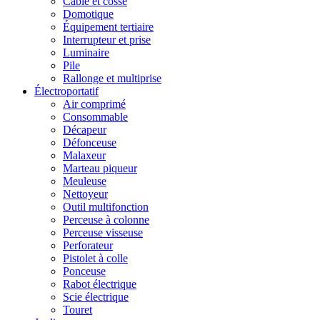
Câble et cosse
Domotique
Équipement tertiaire
Interrupteur et prise
Luminaire
Pile
Rallonge et multiprise
Électroportatif
Air comprimé
Consommable
Décapeur
Défonceuse
Malaxeur
Marteau piqueur
Meuleuse
Nettoyeur
Outil multifonction
Perceuse à colonne
Perceuse visseuse
Perforateur
Pistolet à colle
Ponceuse
Rabot électrique
Scie électrique
Touret