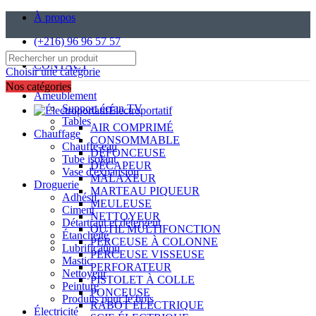
À propos
(+216) 96 96 57 57
CONTACT
Choisir une catégorie
Nos catégories
Ameublement
Support écran TV
Électroportatif
Tables
AIR COMPRIMÉ
Chauffage
CONSOMMABLE
Chauffe-eau
DÉFONCEUSE
Tube isolant
DÉCAPEUR
Vase d'expansion
MALAXEUR
Droguerie
MARTEAU PIQUEUR
Adhésif
MEULEUSE
Ciment
NETTOYEUR
Détartrant et détergent
OUTIL MULTIFONCTION
Étanchéité
PERCEUSE À COLONNE
Lubrification
PERCEUSE VISSEUSE
Mastic
PERFORATEUR
Nettoyeur
PISTOLET À COLLE
Peinture
PONCEUSE
Produits pour le bois
RABOT ÉLECTRIQUE
Électricité