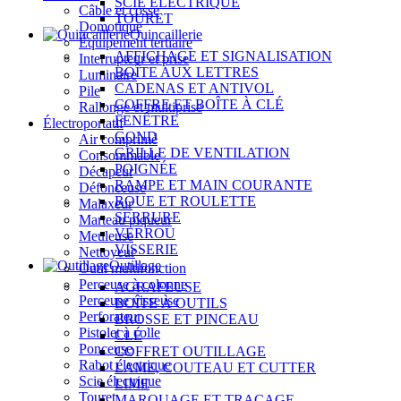
SCIE ÉLECTRIQUE
Câble et cosse
TOURET
Domotique
Quincaillerie
Équipement tertiaire
AFFICHAGE ET SIGNALISATION
Interrupteur et prise
BOÎTE AUX LETTRES
Luminaire
CADENAS ET ANTIVOL
Pile
COFFRE ET BOÎTE À CLÉ
Rallonge et multiprise
FENÊTRE
Électroportatif
GOND
Air comprimé
GRILLE DE VENTILATION
Consommable
POIGNÉE
Décapeur
RAMPE ET MAIN COURANTE
Défonceuse
ROUE ET ROULETTE
Malaxeur
SERRURE
Marteau piqueur
VERROU
Meuleuse
VISSERIE
Nettoyeur
Outillage
Outil multifonction
Perceuse à colonne
AGRAFEUSE
Perceuse visseuse
BOÎTE À OUTILS
Perforateur
BROSSE ET PINCEAU
Pistolet à colle
CLÉ
Ponceuse
COFFRET OUTILLAGE
Rabot électrique
LAME, COUTEAU ET CUTTER
Scie électrique
LIME
Touret
MARQUAGE ET TRAÇAGE