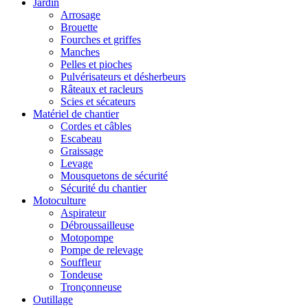
Jardin
Arrosage
Brouette
Fourches et griffes
Manches
Pelles et pioches
Pulvérisateurs et désherbeurs
Râteaux et racleurs
Scies et sécateurs
Matériel de chantier
Cordes et câbles
Escabeau
Graissage
Levage
Mousquetons de sécurité
Sécurité du chantier
Motoculture
Aspirateur
Débroussailleuse
Motopompe
Pompe de relevage
Souffleur
Tondeuse
Tronçonneuse
Outillage