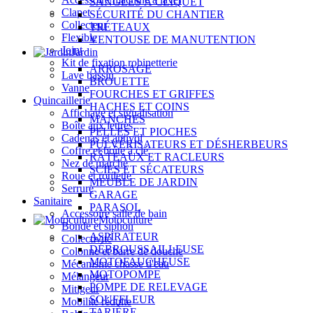
SANGLES À CLIQUET
Clapet
SÉCURITÉ DU CHANTIER
Collecteur
TRÉTEAUX
Flexible
VENTOUSE DE MANUTENTION
Joint
Jardin
Kit de fixation robinetterie
ARROSAGE
Lave bassin
BROUETTE
Vanne
FOURCHES ET GRIFFES
Quincaillerie
HACHES ET COINS
Affichage et signalisation
MANCHES
Boîte aux lettres
PELLES ET PIOCHES
Cadenas et antivol
PULVÉRISATEURS ET DÉSHERBEURS
Coffre et boîte à clé
RÂTEAUX ET RACLEURS
Nez de marche
SCIES ET SÉCATEURS
Roue et roulette
MEUBLE DE JARDIN
Serrure
GARAGE
Sanitaire
PARASOL
Accessoire salle de bain
Motoculture
Bonde et siphon
ASPIRATEUR
Collectivité
DÉBROUSSAILLEUSE
Colonne et barre de douche
MOTOFAUCHEUSE
Mécanisme chasse d'eau
MOTOPOMPE
Mélangeur
POMPE DE RELEVAGE
Mitigeur
SOUFFLEUR
Mobilité réduite
TARIÈRE