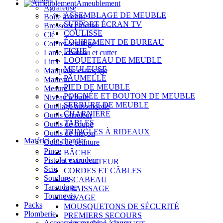
Ameublement
Agrafeuse
ASSEMBLAGE DE MEUBLE
Boîte à outils
SUPPORT ÉCRAN TV
Brosse et pinceau
COULISSE
Clé
ÉQUIPEMENT DE BUREAU
Coffret outillage
FICHE
Lame, couteau et cutter
LOQUETEAU DE MEUBLE
Lime
MEULEUSE
Marquage et traçage
PAUMELLE
Marteau
PIED DE MEUBLE
Mesure
POIGNÉE ET BOUTON DE MEUBLE
Niveau à bulle
SERRURE DE MEUBLE
Outillage automobile
CHARNIÈRE
Outils carreleur
TABLES
Outils de coupe
TRINGLES À RIDEAUX
Outils de maçon
Matériel de chantier
Outils de peinture
Pince
BÂCHE
Pistolet extrudeur
COMPACTEUR
Scie
CORDES ET CÂBLES
Soudure
ESCABEAU
Taraudage
GRAISSAGE
Tournevis
LEVAGE
Packs
MOUSQUETONS DE SÉCURITÉ
Plomberie
PREMIERS SECOURS
Accessoire machine à laver