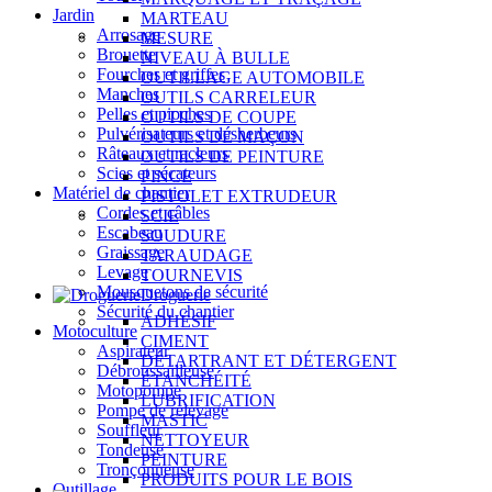
Jardin
MARTEAU
Arrosage
MESURE
Brouette
NIVEAU À BULLE
Fourches et griffes
OUTILLAGE AUTOMOBILE
Manches
OUTILS CARRELEUR
Pelles et pioches
OUTILS DE COUPE
Pulvérisateurs et désherbeurs
OUTILS DE MAÇON
Râteaux et racleurs
OUTILS DE PEINTURE
Scies et sécateurs
PINCE
Matériel de chantier
PISTOLET EXTRUDEUR
Cordes et câbles
SCIE
Escabeau
SOUDURE
Graissage
TARAUDAGE
Levage
TOURNEVIS
Mousquetons de sécurité
Droguerie
Sécurité du chantier
ADHÉSIF
Motoculture
CIMENT
Aspirateur
DÉTARTRANT ET DÉTERGENT
Débroussailleuse
ÉTANCHÉITÉ
Motopompe
LUBRIFICATION
Pompe de relevage
MASTIC
Souffleur
NETTOYEUR
Tondeuse
PEINTURE
Tronçonneuse
PRODUITS POUR LE BOIS
Outillage