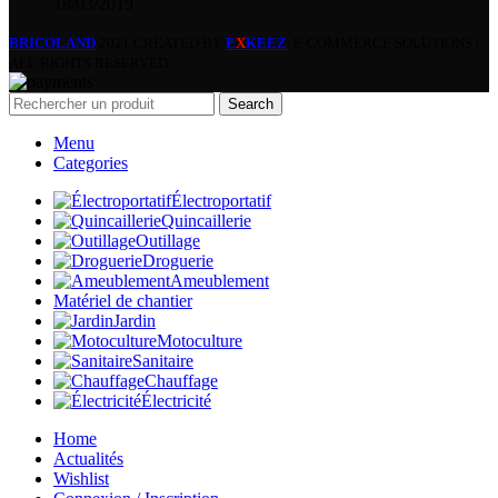
18/03/2019
BRICOLAND
2021 CREATED BY
E
X
KEEZ
. E-COMMERCE SOLUTIONS |
ALL RIGHTS RESERVED.
Search
Menu
Categories
Électroportatif
Quincaillerie
Outillage
Droguerie
Ameublement
Matériel de chantier
Jardin
Motoculture
Sanitaire
Chauffage
Électricité
Home
Actualités
Wishlist