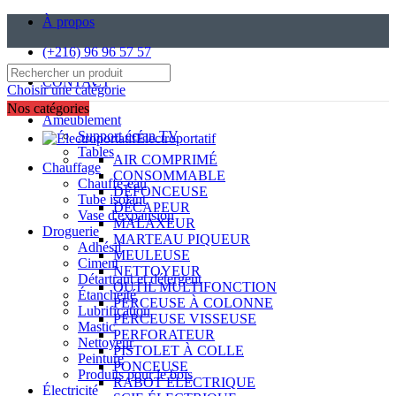
À propos
(+216) 96 96 57 57
CONTACT
Choisir une catégorie
Nos catégories
Ameublement
Support écran TV
Électroportatif
Tables
AIR COMPRIMÉ
Chauffage
CONSOMMABLE
Chauffe-eau
DÉFONCEUSE
Tube isolant
DÉCAPEUR
Vase d'expansion
MALAXEUR
Droguerie
MARTEAU PIQUEUR
Adhésif
MEULEUSE
Ciment
NETTOYEUR
Détartrant et détergent
OUTIL MULTIFONCTION
Étanchéité
PERCEUSE À COLONNE
Lubrification
PERCEUSE VISSEUSE
Mastic
PERFORATEUR
Nettoyeur
PISTOLET À COLLE
Peinture
PONCEUSE
Produits pour le bois
RABOT ÉLECTRIQUE
Électricité