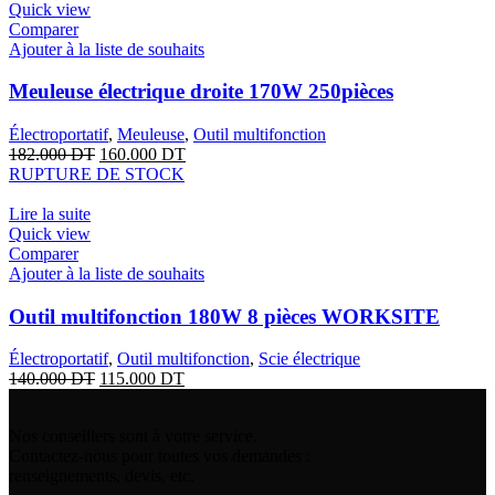
Quick view
Comparer
Ajouter à la liste de souhaits
Meuleuse électrique droite 170W 250pièces
Électroportatif
,
Meuleuse
,
Outil multifonction
182.000
DT
160.000
DT
RUPTURE DE STOCK
Lire la suite
Quick view
Comparer
Ajouter à la liste de souhaits
Outil multifonction 180W 8 pièces WORKSITE
Électroportatif
,
Outil multifonction
,
Scie électrique
140.000
DT
115.000
DT
Nos conseillers sont à votre service.
Contactez-nous pour toutes vos demandes :
renseignements, devis, etc.