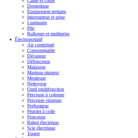
Câble et cosse
Domotique
Équipement tertiaire
Interrupteur et prise
Luminaire
Pile
Rallonge et multiprise
Électroportatif
Air comprimé
Consommable
Décapeur
Défonceuse
Malaxeur
Marteau piqueur
Meuleuse
Nettoyeur
Outil multifonction
Perceuse à colonne
Perceuse visseuse
Perforateur
Pistolet à colle
Ponceuse
Rabot électrique
Scie électrique
Touret