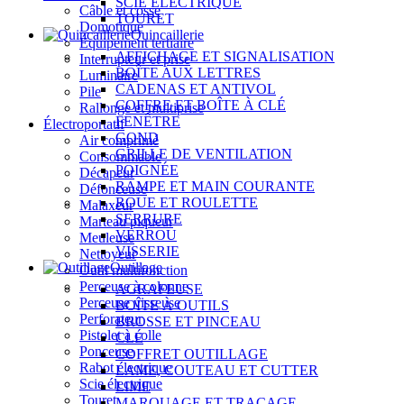
SCIE ÉLECTRIQUE
Câble et cosse
TOURET
Domotique
Quincaillerie
Équipement tertiaire
AFFICHAGE ET SIGNALISATION
Interrupteur et prise
BOÎTE AUX LETTRES
Luminaire
CADENAS ET ANTIVOL
Pile
COFFRE ET BOÎTE À CLÉ
Rallonge et multiprise
FENÊTRE
Électroportatif
GOND
Air comprimé
GRILLE DE VENTILATION
Consommable
POIGNÉE
Décapeur
RAMPE ET MAIN COURANTE
Défonceuse
ROUE ET ROULETTE
Malaxeur
SERRURE
Marteau piqueur
VERROU
Meuleuse
VISSERIE
Nettoyeur
Outillage
Outil multifonction
Perceuse à colonne
AGRAFEUSE
Perceuse visseuse
BOÎTE À OUTILS
Perforateur
BROSSE ET PINCEAU
Pistolet à colle
CLÉ
Ponceuse
COFFRET OUTILLAGE
Rabot électrique
LAME, COUTEAU ET CUTTER
Scie électrique
LIME
Touret
MARQUAGE ET TRAÇAGE