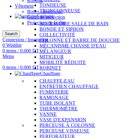
Robinet
TONDEUSE
Vêtement
TRONÇONNEUSE
Bottes caoutchouc
Sanitaire
Gants de protection
Protection de la tête
ACCESSOIRE SALLE DE BAIN
BONDE ET SIPHON
Search
COLLECTIVITÉ
Connexion / Inscription
COLONNE ET BARRE DE DOUCHE
0
Wishlist
MÉCANISME CHASSE D'EAU
0
items
/
0.000
DT
MÉLANGEUR
Menu
MITIGEUR
MOBILITÉ RÉDUITE
0
items
/
0.000
DT
ROBINET
Chauffage
CHAUFFE-EAU
ENTRETIEN CHAUFFAGE
FUMISTERIE
RAMONAGE
TUBE ISOLANT
THERMOMÈTRE
VANNE
VASE D'EXPANSION
PERCEUSE À COLONNE
PERCEUSE VISSEUSE
PERFORATEUR