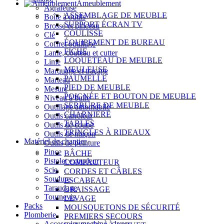
Ameublement
Agrafeuse
ASSEMBLAGE DE MEUBLE
Boîte à outils
SUPPORT ÉCRAN TV
Brosse et pinceau
COULISSE
Clé
ÉQUIPEMENT DE BUREAU
Coffret outillage
FICHE
Lame, couteau et cutter
LOQUETEAU DE MEUBLE
Lime
MEULEUSE
Marquage et traçage
PAUMELLE
Marteau
PIED DE MEUBLE
Mesure
POIGNÉE ET BOUTON DE MEUBLE
Niveau à bulle
SERRURE DE MEUBLE
Outillage automobile
CHARNIÈRE
Outils carreleur
TABLES
Outils de coupe
TRINGLES À RIDEAUX
Outils de maçon
Matériel de chantier
Outils de peinture
Pince
BÂCHE
Pistolet extrudeur
COMPACTEUR
Scie
CORDES ET CÂBLES
Soudure
ESCABEAU
Taraudage
GRAISSAGE
Tournevis
LEVAGE
Packs
MOUSQUETONS DE SÉCURITÉ
Plomberie
PREMIERS SECOURS
Accessoire machine à laver