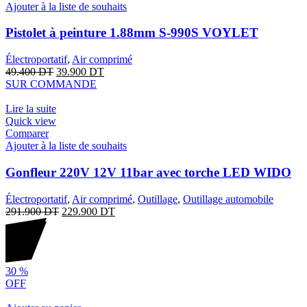
Ajouter à la liste de souhaits
Pistolet à peinture 1.88mm S-990S VOYLET
Électroportatif
,
Air comprimé
49.400
DT
39.900
DT
SUR COMMANDE
Lire la suite
Quick view
Comparer
Ajouter à la liste de souhaits
Gonfleur 220V 12V 11bar avec torche LED WIDO
Électroportatif
,
Air comprimé
,
Outillage
,
Outillage automobile
291.900
DT
229.900
DT
30
%
OFF