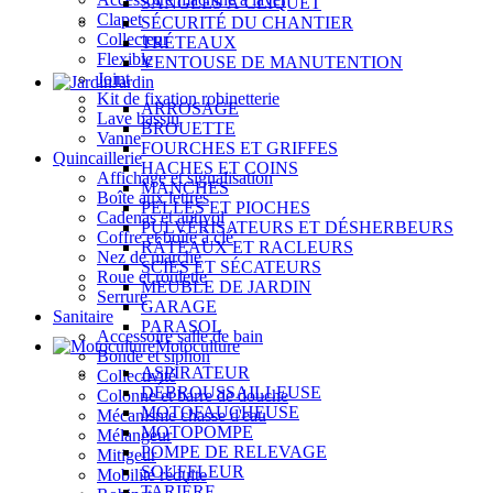
SANGLES À CLIQUET
Clapet
SÉCURITÉ DU CHANTIER
Collecteur
TRÉTEAUX
Flexible
VENTOUSE DE MANUTENTION
Joint
Jardin
Kit de fixation robinetterie
ARROSAGE
Lave bassin
BROUETTE
Vanne
FOURCHES ET GRIFFES
Quincaillerie
HACHES ET COINS
Affichage et signalisation
MANCHES
Boîte aux lettres
PELLES ET PIOCHES
Cadenas et antivol
PULVÉRISATEURS ET DÉSHERBEURS
Coffre et boîte à clé
RÂTEAUX ET RACLEURS
Nez de marche
SCIES ET SÉCATEURS
Roue et roulette
MEUBLE DE JARDIN
Serrure
GARAGE
Sanitaire
PARASOL
Accessoire salle de bain
Motoculture
Bonde et siphon
ASPIRATEUR
Collectivité
DÉBROUSSAILLEUSE
Colonne et barre de douche
MOTOFAUCHEUSE
Mécanisme chasse d'eau
MOTOPOMPE
Mélangeur
POMPE DE RELEVAGE
Mitigeur
SOUFFLEUR
Mobilité réduite
TARIÈRE