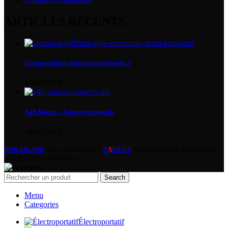
ARTICLES RÉCENTS
Comment bien choisir ses tournevis ?
19/04/2019
A40 Magic – Astuces et conseils
18/03/2019
BRICOLAND
2021 CREATED BY
E
X
KEEZ
. E-COMMERCE SOLUTIONS |
ALL RIGHTS RESERVED.
Search
Menu
Categories
Électroportatif