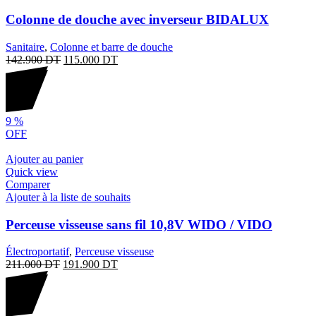
Colonne de douche avec inverseur BIDALUX
Sanitaire
,
Colonne et barre de douche
142.900
DT
115.000
DT
9
%
OFF
Ajouter au panier
Quick view
Comparer
Ajouter à la liste de souhaits
Perceuse visseuse sans fil 10,8V WIDO / VIDO
Électroportatif
,
Perceuse visseuse
211.000
DT
191.900
DT