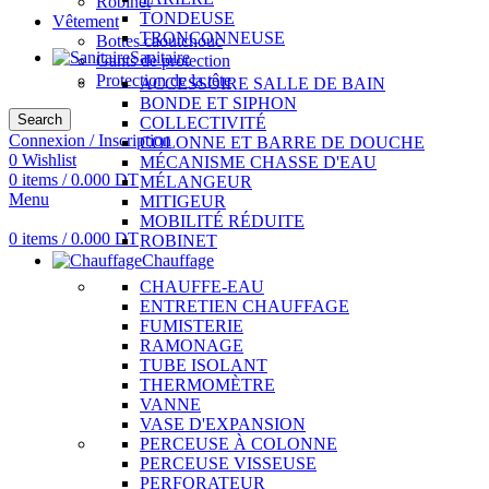
Robinet
TONDEUSE
Vêtement
TRONÇONNEUSE
Bottes caoutchouc
Sanitaire
Gants de protection
Protection de la tête
ACCESSOIRE SALLE DE BAIN
BONDE ET SIPHON
Search
COLLECTIVITÉ
Connexion / Inscription
COLONNE ET BARRE DE DOUCHE
0
Wishlist
MÉCANISME CHASSE D'EAU
0
items
/
0.000
DT
MÉLANGEUR
Menu
MITIGEUR
MOBILITÉ RÉDUITE
0
items
/
0.000
DT
ROBINET
Chauffage
CHAUFFE-EAU
ENTRETIEN CHAUFFAGE
FUMISTERIE
RAMONAGE
TUBE ISOLANT
THERMOMÈTRE
VANNE
VASE D'EXPANSION
PERCEUSE À COLONNE
PERCEUSE VISSEUSE
PERFORATEUR