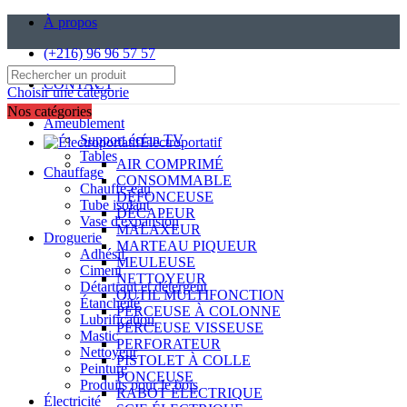
À propos
(+216) 96 96 57 57
CONTACT
Choisir une catégorie
Nos catégories
Ameublement
Support écran TV
Électroportatif
Tables
AIR COMPRIMÉ
Chauffage
CONSOMMABLE
Chauffe-eau
DÉFONCEUSE
Tube isolant
DÉCAPEUR
Vase d'expansion
MALAXEUR
Droguerie
MARTEAU PIQUEUR
Adhésif
MEULEUSE
Ciment
NETTOYEUR
Détartrant et détergent
OUTIL MULTIFONCTION
Étanchéité
PERCEUSE À COLONNE
Lubrification
PERCEUSE VISSEUSE
Mastic
PERFORATEUR
Nettoyeur
PISTOLET À COLLE
Peinture
PONCEUSE
Produits pour le bois
RABOT ÉLECTRIQUE
Électricité