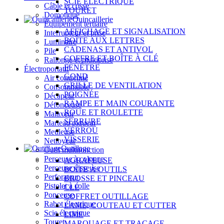
SCIE ÉLECTRIQUE
Câble et cosse
TOURET
Domotique
Quincaillerie
Équipement tertiaire
AFFICHAGE ET SIGNALISATION
Interrupteur et prise
BOÎTE AUX LETTRES
Luminaire
CADENAS ET ANTIVOL
Pile
COFFRE ET BOÎTE À CLÉ
Rallonge et multiprise
FENÊTRE
Électroportatif
GOND
Air comprimé
GRILLE DE VENTILATION
Consommable
POIGNÉE
Décapeur
RAMPE ET MAIN COURANTE
Défonceuse
ROUE ET ROULETTE
Malaxeur
SERRURE
Marteau piqueur
VERROU
Meuleuse
VISSERIE
Nettoyeur
Outillage
Outil multifonction
Perceuse à colonne
AGRAFEUSE
Perceuse visseuse
BOÎTE À OUTILS
Perforateur
BROSSE ET PINCEAU
Pistolet à colle
CLÉ
Ponceuse
COFFRET OUTILLAGE
Rabot électrique
LAME, COUTEAU ET CUTTER
Scie électrique
LIME
Touret
MARQUAGE ET TRAÇAGE