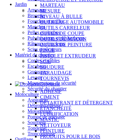
Jardin
MARTEAU
Arrosage
MESURE
Brouette
NIVEAU À BULLE
Fourches et griffes
OUTILLAGE AUTOMOBILE
Manches
OUTILS CARRELEUR
Pelles et pioches
OUTILS DE COUPE
Pulvérisateurs et désherbeurs
OUTILS DE MAÇON
Râteaux et racleurs
OUTILS DE PEINTURE
Scies et sécateurs
PINCE
Matériel de chantier
PISTOLET EXTRUDEUR
Cordes et câbles
SCIE
Escabeau
SOUDURE
Graissage
TARAUDAGE
Levage
TOURNEVIS
Mousquetons de sécurité
Droguerie
Sécurité du chantier
ADHÉSIF
Motoculture
CIMENT
Aspirateur
DÉTARTRANT ET DÉTERGENT
Débroussailleuse
ÉTANCHÉITÉ
Motopompe
LUBRIFICATION
Pompe de relevage
MASTIC
Souffleur
NETTOYEUR
Tondeuse
PEINTURE
Tronçonneuse
PRODUITS POUR LE BOIS
Outillage