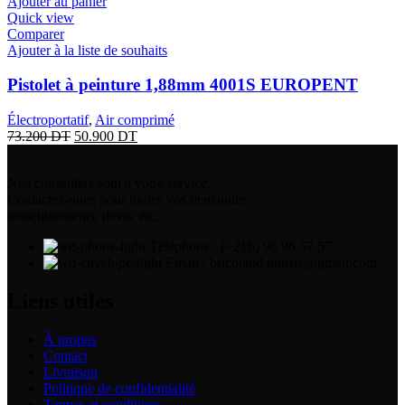
Ajouter au panier
Quick view
Comparer
Ajouter à la liste de souhaits
Pistolet à peinture 1,88mm 4001S EUROPENT
Électroportatif
,
Air comprimé
73.200
DT
50.900
DT
Nos conseillers sont à votre service.
Contactez-nous pour toutes vos demandes :
renseignements, devis, etc.
Téléphone : (+216) 96 96 57 57
Email : bricoland.tunisie@gmail.com
Liens utiles
À propos
Contact
Livraison
Politique de confidentialité
Termes et conditions