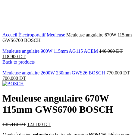
9
%
OFF
Click to enlarge
Accueil
Électroportatif
Meuleuse
Meuleuse angulaire 670W 115mm
GWS6700 BOSCH
Meuleuse angulaire 900W 115mm AG115 ACEM
146.900
DT
118.900
DT
Back to products
Meuleuse angulaire 2600W 230mm GWS26 BOSCH
770.000
DT
700.000
DT
Meuleuse angulaire 670W
115mm GWS6700 BOSCH
135.410
DT
123.100
DT
Meule à disque
robuste
de la grande marque
BOSCH
. Idéale pour