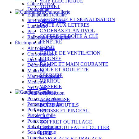
SCIE ÉLECTRIQUE
Câble et cosse
TOURET
Domotique
Quincaillerie
Équipement tertiaire
AFFICHAGE ET SIGNALISATION
Interrupteur et prise
BOÎTE AUX LETTRES
Luminaire
CADENAS ET ANTIVOL
Pile
COFFRE ET BOÎTE À CLÉ
Rallonge et multiprise
FENÊTRE
Électroportatif
GOND
Air comprimé
GRILLE DE VENTILATION
Consommable
POIGNÉE
Décapeur
RAMPE ET MAIN COURANTE
Défonceuse
ROUE ET ROULETTE
Malaxeur
SERRURE
Marteau piqueur
VERROU
Meuleuse
VISSERIE
Nettoyeur
Outillage
Outil multifonction
Perceuse à colonne
AGRAFEUSE
Perceuse visseuse
BOÎTE À OUTILS
Perforateur
BROSSE ET PINCEAU
Pistolet à colle
CLÉ
Ponceuse
COFFRET OUTILLAGE
Rabot électrique
LAME, COUTEAU ET CUTTER
Scie électrique
LIME
Touret
MARQUAGE ET TRAÇAGE