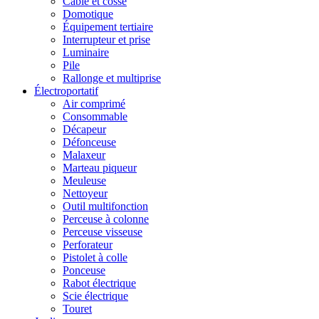
Câble et cosse
Domotique
Équipement tertiaire
Interrupteur et prise
Luminaire
Pile
Rallonge et multiprise
Électroportatif
Air comprimé
Consommable
Décapeur
Défonceuse
Malaxeur
Marteau piqueur
Meuleuse
Nettoyeur
Outil multifonction
Perceuse à colonne
Perceuse visseuse
Perforateur
Pistolet à colle
Ponceuse
Rabot électrique
Scie électrique
Touret