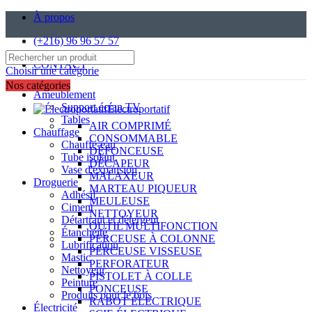
À propos
(+216) 96 96 57 57
CONTACT
Choisir une catégorie
Nos catégories
Ameublement
Support écran TV
Électroportatif
Tables
AIR COMPRIMÉ
Chauffage
CONSOMMABLE
Chauffe-eau
DÉFONCEUSE
Tube isolant
DÉCAPEUR
Vase d'expansion
MALAXEUR
Droguerie
MARTEAU PIQUEUR
Adhésif
MEULEUSE
Ciment
NETTOYEUR
Détartrant et détergent
OUTIL MULTIFONCTION
Étanchéité
PERCEUSE À COLONNE
Lubrification
PERCEUSE VISSEUSE
Mastic
PERFORATEUR
Nettoyeur
PISTOLET À COLLE
Peinture
PONCEUSE
Produits pour le bois
RABOT ÉLECTRIQUE
Électricité