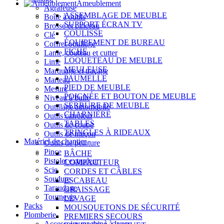
Ameublement
Agrafeuse
ASSEMBLAGE DE MEUBLE
Boîte à outils
SUPPORT ÉCRAN TV
Brosse et pinceau
COULISSE
Clé
ÉQUIPEMENT DE BUREAU
Coffret outillage
FICHE
Lame, couteau et cutter
LOQUETEAU DE MEUBLE
Lime
MEULEUSE
Marquage et traçage
PAUMELLE
Marteau
PIED DE MEUBLE
Mesure
POIGNÉE ET BOUTON DE MEUBLE
Niveau à bulle
SERRURE DE MEUBLE
Outillage automobile
CHARNIÈRE
Outils carreleur
TABLES
Outils de coupe
TRINGLES À RIDEAUX
Outils de maçon
Matériel de chantier
Outils de peinture
Pince
BÂCHE
Pistolet extrudeur
COMPACTEUR
Scie
CORDES ET CÂBLES
Soudure
ESCABEAU
Taraudage
GRAISSAGE
Tournevis
LEVAGE
Packs
MOUSQUETONS DE SÉCURITÉ
Plomberie
PREMIERS SECOURS
Accessoire machine à laver