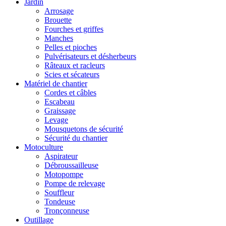
Jardin
Arrosage
Brouette
Fourches et griffes
Manches
Pelles et pioches
Pulvérisateurs et désherbeurs
Râteaux et racleurs
Scies et sécateurs
Matériel de chantier
Cordes et câbles
Escabeau
Graissage
Levage
Mousquetons de sécurité
Sécurité du chantier
Motoculture
Aspirateur
Débroussailleuse
Motopompe
Pompe de relevage
Souffleur
Tondeuse
Tronçonneuse
Outillage