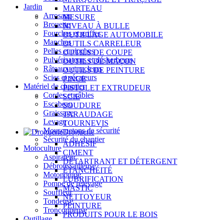
Jardin
MARTEAU
Arrosage
MESURE
Brouette
NIVEAU À BULLE
Fourches et griffes
OUTILLAGE AUTOMOBILE
Manches
OUTILS CARRELEUR
Pelles et pioches
OUTILS DE COUPE
Pulvérisateurs et désherbeurs
OUTILS DE MAÇON
Râteaux et racleurs
OUTILS DE PEINTURE
Scies et sécateurs
PINCE
Matériel de chantier
PISTOLET EXTRUDEUR
Cordes et câbles
SCIE
Escabeau
SOUDURE
Graissage
TARAUDAGE
Levage
TOURNEVIS
Mousquetons de sécurité
Droguerie
Sécurité du chantier
ADHÉSIF
Motoculture
CIMENT
Aspirateur
DÉTARTRANT ET DÉTERGENT
Débroussailleuse
ÉTANCHÉITÉ
Motopompe
LUBRIFICATION
Pompe de relevage
MASTIC
Souffleur
NETTOYEUR
Tondeuse
PEINTURE
Tronçonneuse
PRODUITS POUR LE BOIS
Outillage