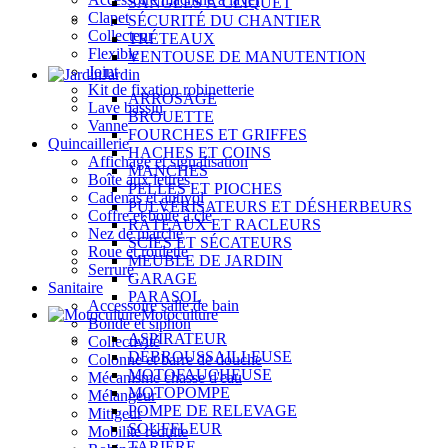
SANGLES À CLIQUET
Clapet
SÉCURITÉ DU CHANTIER
Collecteur
TRÉTEAUX
Flexible
VENTOUSE DE MANUTENTION
Joint
Jardin
Kit de fixation robinetterie
ARROSAGE
Lave bassin
BROUETTE
Vanne
FOURCHES ET GRIFFES
Quincaillerie
HACHES ET COINS
Affichage et signalisation
MANCHES
Boîte aux lettres
PELLES ET PIOCHES
Cadenas et antivol
PULVÉRISATEURS ET DÉSHERBEURS
Coffre et boîte à clé
RÂTEAUX ET RACLEURS
Nez de marche
SCIES ET SÉCATEURS
Roue et roulette
MEUBLE DE JARDIN
Serrure
GARAGE
Sanitaire
PARASOL
Accessoire salle de bain
Motoculture
Bonde et siphon
ASPIRATEUR
Collectivité
DÉBROUSSAILLEUSE
Colonne et barre de douche
MOTOFAUCHEUSE
Mécanisme chasse d'eau
MOTOPOMPE
Mélangeur
POMPE DE RELEVAGE
Mitigeur
SOUFFLEUR
Mobilité réduite
TARIÈRE