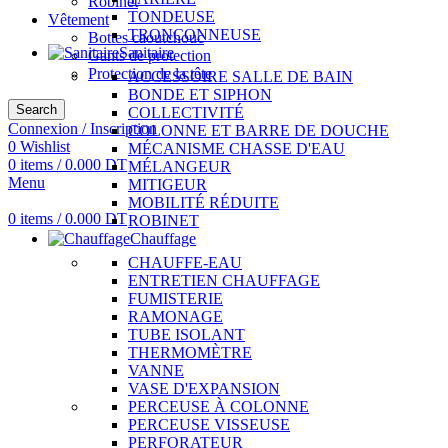
Robinet
TONDEUSE
Vêtement
TRONÇONNEUSE
Bottes caoutchouc
Sanitaire
Gants de protection
Protection de la tête
ACCESSOIRE SALLE DE BAIN
BONDE ET SIPHON
Search
COLLECTIVITÉ
Connexion / Inscription
COLONNE ET BARRE DE DOUCHE
0
Wishlist
MÉCANISME CHASSE D'EAU
0
items
/
0.000
DT
MÉLANGEUR
Menu
MITIGEUR
MOBILITÉ RÉDUITE
0
items
/
0.000
DT
ROBINET
Chauffage
CHAUFFE-EAU
ENTRETIEN CHAUFFAGE
FUMISTERIE
RAMONAGE
TUBE ISOLANT
THERMOMÈTRE
VANNE
VASE D'EXPANSION
PERCEUSE À COLONNE
PERCEUSE VISSEUSE
PERFORATEUR