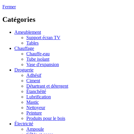
Fermer
Catégories
Ameublement
Support écran TV
Tables
Chauffage
Chauffe-eau
Tube isolant
Vase d'expansion
Droguerie
Adhésif
Ciment
Détartrant et détergent
Étanchéité
Lubrification
Mastic
Nettoyeur
Peinture
Produits pour le bois
Électricité
Ampoule