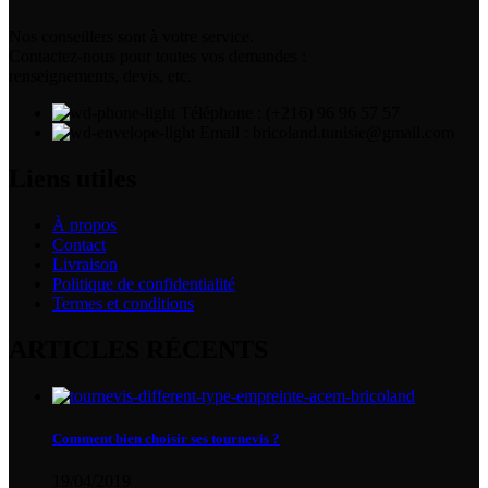
Nos conseillers sont à votre service.
Contactez-nous pour toutes vos demandes :
renseignements, devis, etc.
Téléphone : (+216) 96 96 57 57
Email : bricoland.tunisie@gmail.com
Liens utiles
À propos
Contact
Livraison
Politique de confidentialité
Termes et conditions
ARTICLES RÉCENTS
Comment bien choisir ses tournevis ?
19/04/2019