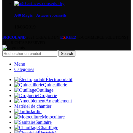
A40 Magic – Astuces et conseils
18/03/2019
BRICOLAND
2021 CREATED BY
E
X
KEEZ
. E-COMMERCE SOLUTIONS |
ALL RIGHTS RESERVED.
Search
Menu
Categories
Électroportatif
Quincaillerie
Outillage
Droguerie
Ameublement
Matériel de chantier
Jardin
Motoculture
Sanitaire
Chauffage
Électricité