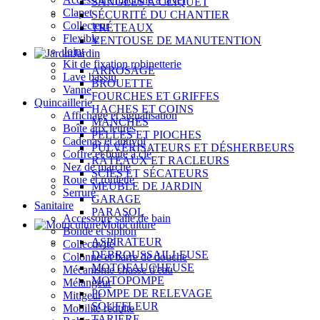
SANGLES À CLIQUET
Clapet
SÉCURITÉ DU CHANTIER
Collecteur
TRÉTEAUX
Flexible
VENTOUSE DE MANUTENTION
Joint
Jardin
Kit de fixation robinetterie
ARROSAGE
Lave bassin
BROUETTE
Vanne
FOURCHES ET GRIFFES
Quincaillerie
HACHES ET COINS
Affichage et signalisation
MANCHES
Boîte aux lettres
PELLES ET PIOCHES
Cadenas et antivol
PULVÉRISATEURS ET DÉSHERBEURS
Coffre et boîte à clé
RÂTEAUX ET RACLEURS
Nez de marche
SCIES ET SÉCATEURS
Roue et roulette
MEUBLE DE JARDIN
Serrure
GARAGE
Sanitaire
PARASOL
Accessoire salle de bain
Motoculture
Bonde et siphon
ASPIRATEUR
Collectivité
DÉBROUSSAILLEUSE
Colonne et barre de douche
MOTOFAUCHEUSE
Mécanisme chasse d'eau
MOTOPOMPE
Mélangeur
POMPE DE RELEVAGE
Mitigeur
SOUFFLEUR
Mobilité réduite
TARIÈRE