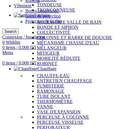
Robinet
TONDEUSE
Vêtement
TRONÇONNEUSE
Bottes caoutchouc
Sanitaire
Gants de protection
Protection de la tête
ACCESSOIRE SALLE DE BAIN
BONDE ET SIPHON
Search
COLLECTIVITÉ
Connexion / Inscription
COLONNE ET BARRE DE DOUCHE
0
Wishlist
MÉCANISME CHASSE D'EAU
0
items
/
0.000
DT
MÉLANGEUR
Menu
MITIGEUR
MOBILITÉ RÉDUITE
0
items
/
0.000
DT
ROBINET
Chauffage
CHAUFFE-EAU
ENTRETIEN CHAUFFAGE
FUMISTERIE
RAMONAGE
TUBE ISOLANT
THERMOMÈTRE
VANNE
VASE D'EXPANSION
PERCEUSE À COLONNE
PERCEUSE VISSEUSE
PERFORATEUR