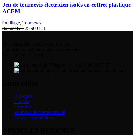
Jeu de tournevis électricien isolés en coffret plastique
ACEM
Outillage
,
Tournevis
30.500
DT
25.900
DT
Nos conseillers sont à votre service.
Contactez-nous pour toutes vos demandes :
renseignements, devis, etc.
Téléphone : (+216) 96 96 57 57
Email : bricoland.tunisie@gmail.com
Liens utiles
À propos
Contact
Livraison
Politique de confidentialité
Termes et conditions
ARTICLES RÉCENTS