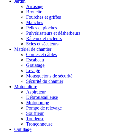
Jardin
Arrosage
Brouette
Fourches et griffes
Manches
Pelles et pioches
Pulvérisateurs et désherbeurs
Râteaux et racleurs
Scies et sécateurs
Matériel de chantier
Cordes et câbles
Escabeau
Graissage
Levage
Mousquetons de sécurité
Sécurité du chantier
Motoculture
Aspirateur
Débroussailleuse
Motopompe
Pompe de relevage
Souffleur
Tondeuse
Tronçonneuse
Outillage