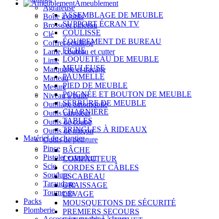
Ameublement
Agrafeuse
ASSEMBLAGE DE MEUBLE
Boîte à outils
SUPPORT ÉCRAN TV
Brosse et pinceau
COULISSE
Clé
ÉQUIPEMENT DE BUREAU
Coffret outillage
FICHE
Lame, couteau et cutter
LOQUETEAU DE MEUBLE
Lime
MEULEUSE
Marquage et traçage
PAUMELLE
Marteau
PIED DE MEUBLE
Mesure
POIGNÉE ET BOUTON DE MEUBLE
Niveau à bulle
SERRURE DE MEUBLE
Outillage automobile
CHARNIÈRE
Outils carreleur
TABLES
Outils de coupe
TRINGLES À RIDEAUX
Outils de maçon
Matériel de chantier
Outils de peinture
Pince
BÂCHE
Pistolet extrudeur
COMPACTEUR
Scie
CORDES ET CÂBLES
Soudure
ESCABEAU
Taraudage
GRAISSAGE
Tournevis
LEVAGE
Packs
MOUSQUETONS DE SÉCURITÉ
Plomberie
PREMIERS SECOURS
Accessoire machine à laver