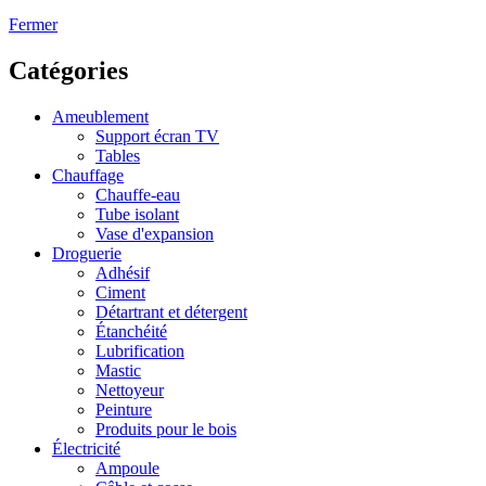
Fermer
Catégories
Ameublement
Support écran TV
Tables
Chauffage
Chauffe-eau
Tube isolant
Vase d'expansion
Droguerie
Adhésif
Ciment
Détartrant et détergent
Étanchéité
Lubrification
Mastic
Nettoyeur
Peinture
Produits pour le bois
Électricité
Ampoule