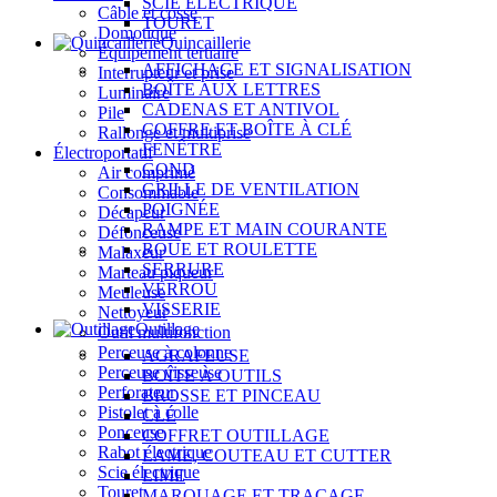
SCIE ÉLECTRIQUE
Câble et cosse
TOURET
Domotique
Quincaillerie
Équipement tertiaire
AFFICHAGE ET SIGNALISATION
Interrupteur et prise
BOÎTE AUX LETTRES
Luminaire
CADENAS ET ANTIVOL
Pile
COFFRE ET BOÎTE À CLÉ
Rallonge et multiprise
FENÊTRE
Électroportatif
GOND
Air comprimé
GRILLE DE VENTILATION
Consommable
POIGNÉE
Décapeur
RAMPE ET MAIN COURANTE
Défonceuse
ROUE ET ROULETTE
Malaxeur
SERRURE
Marteau piqueur
VERROU
Meuleuse
VISSERIE
Nettoyeur
Outillage
Outil multifonction
Perceuse à colonne
AGRAFEUSE
Perceuse visseuse
BOÎTE À OUTILS
Perforateur
BROSSE ET PINCEAU
Pistolet à colle
CLÉ
Ponceuse
COFFRET OUTILLAGE
Rabot électrique
LAME, COUTEAU ET CUTTER
Scie électrique
LIME
Touret
MARQUAGE ET TRAÇAGE