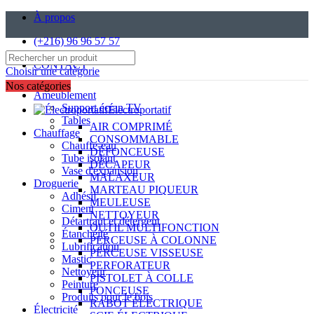
À propos
(+216) 96 96 57 57
CONTACT
Choisir une catégorie
Nos catégories
Ameublement
Support écran TV
Électroportatif
Tables
AIR COMPRIMÉ
Chauffage
CONSOMMABLE
Chauffe-eau
DÉFONCEUSE
Tube isolant
DÉCAPEUR
Vase d'expansion
MALAXEUR
Droguerie
MARTEAU PIQUEUR
Adhésif
MEULEUSE
Ciment
NETTOYEUR
Détartrant et détergent
OUTIL MULTIFONCTION
Étanchéité
PERCEUSE À COLONNE
Lubrification
PERCEUSE VISSEUSE
Mastic
PERFORATEUR
Nettoyeur
PISTOLET À COLLE
Peinture
PONCEUSE
Produits pour le bois
RABOT ÉLECTRIQUE
Électricité