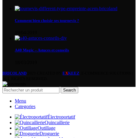
Comment bien choisir ses tournevis ?
19/04/2019
A40 Magic – Astuces et conseils
18/03/2019
BRICOLAND
2021 CREATED BY
E
X
KEEZ
. E-COMMERCE SOLUTIONS |
ALL RIGHTS RESERVED.
Search
Menu
Categories
Électroportatif
Quincaillerie
Outillage
Droguerie