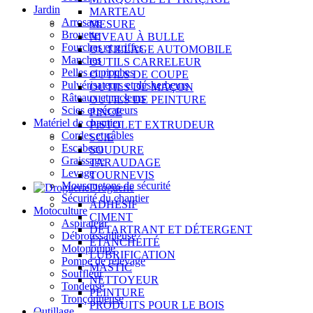
Jardin
MARTEAU
Arrosage
MESURE
Brouette
NIVEAU À BULLE
Fourches et griffes
OUTILLAGE AUTOMOBILE
Manches
OUTILS CARRELEUR
Pelles et pioches
OUTILS DE COUPE
Pulvérisateurs et désherbeurs
OUTILS DE MAÇON
Râteaux et racleurs
OUTILS DE PEINTURE
Scies et sécateurs
PINCE
Matériel de chantier
PISTOLET EXTRUDEUR
Cordes et câbles
SCIE
Escabeau
SOUDURE
Graissage
TARAUDAGE
Levage
TOURNEVIS
Mousquetons de sécurité
Droguerie
Sécurité du chantier
ADHÉSIF
Motoculture
CIMENT
Aspirateur
DÉTARTRANT ET DÉTERGENT
Débroussailleuse
ÉTANCHÉITÉ
Motopompe
LUBRIFICATION
Pompe de relevage
MASTIC
Souffleur
NETTOYEUR
Tondeuse
PEINTURE
Tronçonneuse
PRODUITS POUR LE BOIS
Outillage