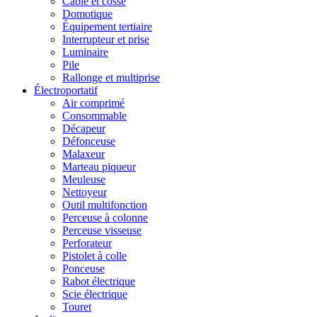
Câble et cosse
Domotique
Équipement tertiaire
Interrupteur et prise
Luminaire
Pile
Rallonge et multiprise
Électroportatif
Air comprimé
Consommable
Décapeur
Défonceuse
Malaxeur
Marteau piqueur
Meuleuse
Nettoyeur
Outil multifonction
Perceuse à colonne
Perceuse visseuse
Perforateur
Pistolet à colle
Ponceuse
Rabot électrique
Scie électrique
Touret