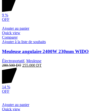
9
%
OFF
Ajouter au panier
Quick view
Comparer
Ajouter à la liste de souhaits
Meuleuse angulaire 2400W 230mm WIDO
Électroportatif
,
Meuleuse
280.500
DT
255.000
DT
14
%
OFF
Ajouter au panier
Quick view