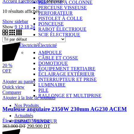
Accueil
Électroportatif
Meuleuse
PERCEUSE À COLONNE
PERCEUSE VISSEUSE
10 résultats affichés
PERFORATEUR
PISTOLET À COLLE
Show sidebar
PONCEUSE
Show
9
12
18
24
RABOT ÉLECTRIQUE
SCIE ÉLECTRIQUE
TOURET
Électricité
AMPOULE
CÂBLE ET COSSE
DOMOTIQUE
20
%
ÉQUIPEMENT TERTIAIRE
OFF
ÉCLAIRAGE EXTÉRIEUR
INTERRUPTEUR ET PRISE
Ajouter au panier
LUMINAIRE
Quick view
PILE
Comparer
RALLONGE ET MULTIPRISE
Ajouter à la liste de souhaits
Nos Produits
Meuleuse angulaire 2350W 230mm AG230 ACEM
Actualités
Électroportatif
,
Meuleuse
ESPACE VENDEUR
363.000
DT
290.900
DT