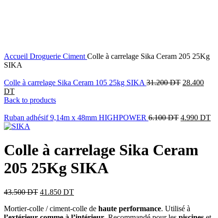
4
%
OFF
Click to enlarge
Accueil
Droguerie
Ciment
Colle à carrelage Sika Ceram 205 25Kg
SIKA
Colle à carrelage Sika Ceram 105 25kg SIKA
31.200
DT
28.400
DT
Back to products
Ruban adhésif 9,14m x 48mm HIGHPOWER
6.100
DT
4.990
DT
Colle à carrelage Sika Ceram
205 25Kg SIKA
43.500
DT
41.850
DT
Mortier-colle / ciment-colle de
haute performance
. Utilisé à
l’extérieur comme à l’intérieur
. Recommandé pour les
piscines
et