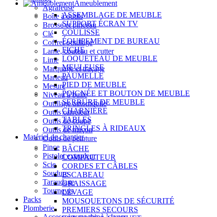
Ameublement
Agrafeuse
ASSEMBLAGE DE MEUBLE
Boîte à outils
SUPPORT ÉCRAN TV
Brosse et pinceau
COULISSE
Clé
ÉQUIPEMENT DE BUREAU
Coffret outillage
FICHE
Lame, couteau et cutter
LOQUETEAU DE MEUBLE
Lime
MEULEUSE
Marquage et traçage
PAUMELLE
Marteau
PIED DE MEUBLE
Mesure
POIGNÉE ET BOUTON DE MEUBLE
Niveau à bulle
SERRURE DE MEUBLE
Outillage automobile
CHARNIÈRE
Outils carreleur
TABLES
Outils de coupe
TRINGLES À RIDEAUX
Outils de maçon
Matériel de chantier
Outils de peinture
Pince
BÂCHE
Pistolet extrudeur
COMPACTEUR
Scie
CORDES ET CÂBLES
Soudure
ESCABEAU
Taraudage
GRAISSAGE
Tournevis
LEVAGE
Packs
MOUSQUETONS DE SÉCURITÉ
Plomberie
PREMIERS SECOURS
Accessoire machine à laver