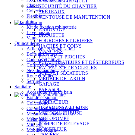
SANGLES À CLIQUET
Clapet
SÉCURITÉ DU CHANTIER
Collecteur
TRÉTEAUX
Flexible
VENTOUSE DE MANUTENTION
Joint
Jardin
Kit de fixation robinetterie
ARROSAGE
Lave bassin
BROUETTE
Vanne
FOURCHES ET GRIFFES
Quincaillerie
HACHES ET COINS
Affichage et signalisation
MANCHES
Boîte aux lettres
PELLES ET PIOCHES
Cadenas et antivol
PULVÉRISATEURS ET DÉSHERBEURS
Coffre et boîte à clé
RÂTEAUX ET RACLEURS
Nez de marche
SCIES ET SÉCATEURS
Roue et roulette
MEUBLE DE JARDIN
Serrure
GARAGE
Sanitaire
PARASOL
Accessoire salle de bain
Motoculture
Bonde et siphon
ASPIRATEUR
Collectivité
DÉBROUSSAILLEUSE
Colonne et barre de douche
MOTOFAUCHEUSE
Mécanisme chasse d'eau
MOTOPOMPE
Mélangeur
POMPE DE RELEVAGE
Mitigeur
SOUFFLEUR
Mobilité réduite
TARIÈRE