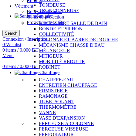
Robinet
TONDEUSE
Vêtement
TRONÇONNEUSE
Bottes caoutchouc
Sanitaire
Gants de protection
Protection de la tête
ACCESSOIRE SALLE DE BAIN
BONDE ET SIPHON
Search
COLLECTIVITÉ
Connexion / Inscription
COLONNE ET BARRE DE DOUCHE
0
Wishlist
MÉCANISME CHASSE D'EAU
0
items
/
0.000
DT
MÉLANGEUR
Menu
MITIGEUR
MOBILITÉ RÉDUITE
0
items
/
0.000
DT
ROBINET
Chauffage
CHAUFFE-EAU
ENTRETIEN CHAUFFAGE
FUMISTERIE
RAMONAGE
TUBE ISOLANT
THERMOMÈTRE
VANNE
VASE D'EXPANSION
PERCEUSE À COLONNE
PERCEUSE VISSEUSE
PERFORATEUR