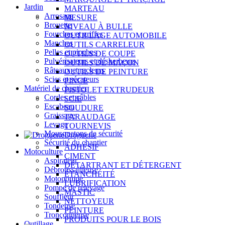
Jardin
MARTEAU
Arrosage
MESURE
Brouette
NIVEAU À BULLE
Fourches et griffes
OUTILLAGE AUTOMOBILE
Manches
OUTILS CARRELEUR
Pelles et pioches
OUTILS DE COUPE
Pulvérisateurs et désherbeurs
OUTILS DE MAÇON
Râteaux et racleurs
OUTILS DE PEINTURE
Scies et sécateurs
PINCE
Matériel de chantier
PISTOLET EXTRUDEUR
Cordes et câbles
SCIE
Escabeau
SOUDURE
Graissage
TARAUDAGE
Levage
TOURNEVIS
Mousquetons de sécurité
Droguerie
Sécurité du chantier
ADHÉSIF
Motoculture
CIMENT
Aspirateur
DÉTARTRANT ET DÉTERGENT
Débroussailleuse
ÉTANCHÉITÉ
Motopompe
LUBRIFICATION
Pompe de relevage
MASTIC
Souffleur
NETTOYEUR
Tondeuse
PEINTURE
Tronçonneuse
PRODUITS POUR LE BOIS
Outillage