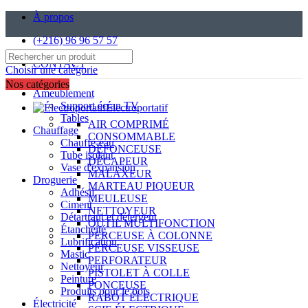
À propos
(+216) 96 96 57 57
CONTACT
Choisir une catégorie
Nos catégories
Ameublement
Support écran TV
Électroportatif
Tables
AIR COMPRIMÉ
Chauffage
CONSOMMABLE
Chauffe-eau
DÉFONCEUSE
Tube isolant
DÉCAPEUR
Vase d'expansion
MALAXEUR
Droguerie
MARTEAU PIQUEUR
Adhésif
MEULEUSE
Ciment
NETTOYEUR
Détartrant et détergent
OUTIL MULTIFONCTION
Étanchéité
PERCEUSE À COLONNE
Lubrification
PERCEUSE VISSEUSE
Mastic
PERFORATEUR
Nettoyeur
PISTOLET À COLLE
Peinture
PONCEUSE
Produits pour le bois
RABOT ÉLECTRIQUE
Électricité