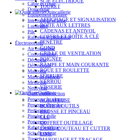
SCIE ÉLECTRIQUE
Câble et cosse
TOURET
Domotique
Quincaillerie
Équipement tertiaire
AFFICHAGE ET SIGNALISATION
Interrupteur et prise
BOÎTE AUX LETTRES
Luminaire
CADENAS ET ANTIVOL
Pile
COFFRE ET BOÎTE À CLÉ
Rallonge et multiprise
FENÊTRE
Électroportatif
GOND
Air comprimé
GRILLE DE VENTILATION
Consommable
POIGNÉE
Décapeur
RAMPE ET MAIN COURANTE
Défonceuse
ROUE ET ROULETTE
Malaxeur
SERRURE
Marteau piqueur
VERROU
Meuleuse
VISSERIE
Nettoyeur
Outillage
Outil multifonction
Perceuse à colonne
AGRAFEUSE
Perceuse visseuse
BOÎTE À OUTILS
Perforateur
BROSSE ET PINCEAU
Pistolet à colle
CLÉ
Ponceuse
COFFRET OUTILLAGE
Rabot électrique
LAME, COUTEAU ET CUTTER
Scie électrique
LIME
Touret
MARQUAGE ET TRAÇAGE