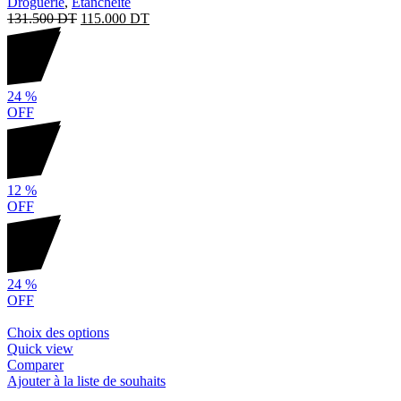
Droguerie
,
Étanchéité
131.500
DT
115.000
DT
24
%
OFF
12
%
OFF
24
%
OFF
Choix des options
Quick view
Comparer
Ajouter à la liste de souhaits