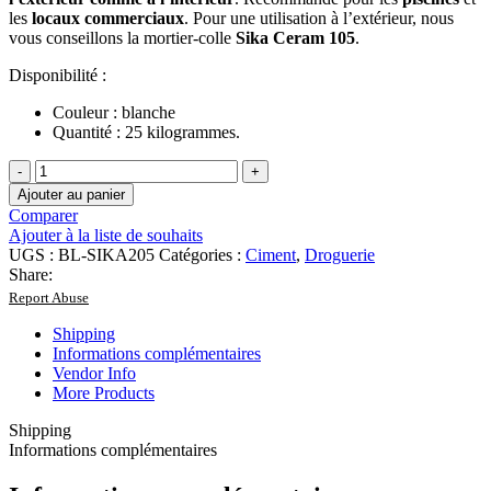
les
locaux commerciaux
. Pour une utilisation à l’extérieur, nous
vous conseillons la mortier-colle
Sika Ceram 105
.
Disponibilité :
Couleur : blanche
Quantité : 25 kilogrammes.
quantité
de
Ajouter au panier
Colle
Comparer
à
Ajouter à la liste de souhaits
carrelage
UGS :
BL-SIKA205
Catégories :
Ciment
,
Droguerie
Sika
Share:
Ceram
Report Abuse
205
25Kg
Shipping
SIKA
Informations complémentaires
Vendor Info
More Products
Shipping
Informations complémentaires