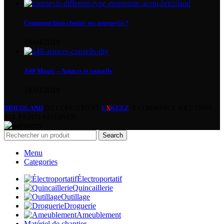
Comment bien choisir ses tournevis ?
19/04/2019
A40 Magic – Astuces et conseils
18/03/2019
BRICOLAND
2021 CREATED BY
E
X
KEEZ
. E-COMMERCE SOLUTIONS |
ALL RIGHTS RESERVED.
Search
Menu
Categories
Électroportatif
Quincaillerie
Outillage
Droguerie
Ameublement
Matériel de chantier