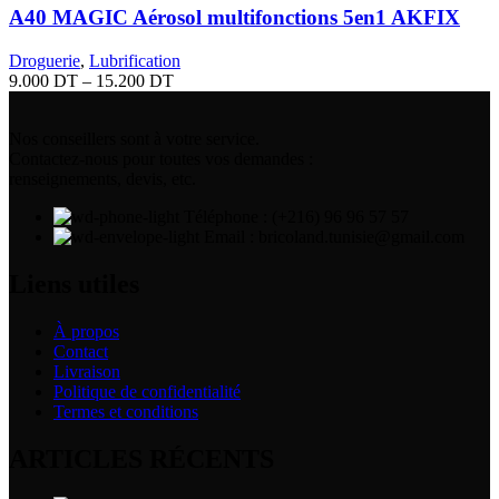
A40 MAGIC Aérosol multifonctions 5en1 AKFIX
Droguerie
,
Lubrification
9.000
DT
–
15.200
DT
Nos conseillers sont à votre service.
Contactez-nous pour toutes vos demandes :
renseignements, devis, etc.
Téléphone : (+216) 96 96 57 57
Email : bricoland.tunisie@gmail.com
Liens utiles
À propos
Contact
Livraison
Politique de confidentialité
Termes et conditions
ARTICLES RÉCENTS