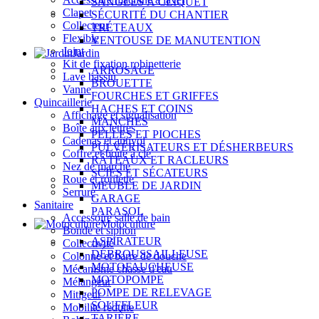
SANGLES À CLIQUET
Clapet
SÉCURITÉ DU CHANTIER
Collecteur
TRÉTEAUX
Flexible
VENTOUSE DE MANUTENTION
Joint
Jardin
Kit de fixation robinetterie
ARROSAGE
Lave bassin
BROUETTE
Vanne
FOURCHES ET GRIFFES
Quincaillerie
HACHES ET COINS
Affichage et signalisation
MANCHES
Boîte aux lettres
PELLES ET PIOCHES
Cadenas et antivol
PULVÉRISATEURS ET DÉSHERBEURS
Coffre et boîte à clé
RÂTEAUX ET RACLEURS
Nez de marche
SCIES ET SÉCATEURS
Roue et roulette
MEUBLE DE JARDIN
Serrure
GARAGE
Sanitaire
PARASOL
Accessoire salle de bain
Motoculture
Bonde et siphon
ASPIRATEUR
Collectivité
DÉBROUSSAILLEUSE
Colonne et barre de douche
MOTOFAUCHEUSE
Mécanisme chasse d'eau
MOTOPOMPE
Mélangeur
POMPE DE RELEVAGE
Mitigeur
SOUFFLEUR
Mobilité réduite
TARIÈRE