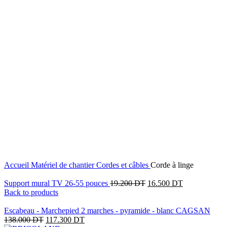
3
%
OFF
17
%
OFF
17
%
OFF
Click to enlarge
Accueil
Matériel de chantier
Cordes et câbles
Corde à linge
Support mural TV 26-55 pouces
19.200
DT
16.500
DT
Back to products
Escabeau - Marchepied 2 marches - pyramide - blanc CAGSAN
138.000
DT
117.300
DT