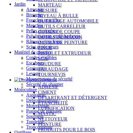
Jardin
MARTEAU
Arrosage
MESURE
Brouette
NIVEAU À BULLE
Fourches et griffes
OUTILLAGE AUTOMOBILE
Manches
OUTILS CARRELEUR
Pelles et pioches
OUTILS DE COUPE
Pulvérisateurs et désherbeurs
OUTILS DE MAÇON
Râteaux et racleurs
OUTILS DE PEINTURE
Scies et sécateurs
PINCE
Matériel de chantier
PISTOLET EXTRUDEUR
Cordes et câbles
SCIE
Escabeau
SOUDURE
Graissage
TARAUDAGE
Levage
TOURNEVIS
Mousquetons de sécurité
Droguerie
Sécurité du chantier
ADHÉSIF
Motoculture
CIMENT
Aspirateur
DÉTARTRANT ET DÉTERGENT
Débroussailleuse
ÉTANCHÉITÉ
Motopompe
LUBRIFICATION
Pompe de relevage
MASTIC
Souffleur
NETTOYEUR
Tondeuse
PEINTURE
Tronçonneuse
PRODUITS POUR LE BOIS
Outillage