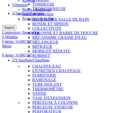
Robinet
TONDEUSE
Vêtement
TRONÇONNEUSE
Bottes caoutchouc
Sanitaire
Gants de protection
Protection de la tête
ACCESSOIRE SALLE DE BAIN
BONDE ET SIPHON
Search
COLLECTIVITÉ
Connexion / Inscription
COLONNE ET BARRE DE DOUCHE
0
Wishlist
MÉCANISME CHASSE D'EAU
0
items
/
0.000
DT
MÉLANGEUR
Menu
MITIGEUR
MOBILITÉ RÉDUITE
0
items
/
0.000
DT
ROBINET
Chauffage
CHAUFFE-EAU
ENTRETIEN CHAUFFAGE
FUMISTERIE
RAMONAGE
TUBE ISOLANT
THERMOMÈTRE
VANNE
VASE D'EXPANSION
PERCEUSE À COLONNE
PERCEUSE VISSEUSE
PERFORATEUR