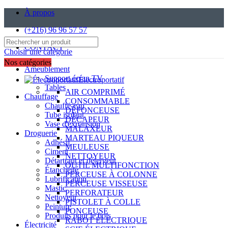
À propos
(+216) 96 96 57 57
CONTACT
Choisir une catégorie
Nos catégories
Ameublement
Support écran TV
Électroportatif
Tables
AIR COMPRIMÉ
Chauffage
CONSOMMABLE
Chauffe-eau
DÉFONCEUSE
Tube isolant
DÉCAPEUR
Vase d'expansion
MALAXEUR
Droguerie
MARTEAU PIQUEUR
Adhésif
MEULEUSE
Ciment
NETTOYEUR
Détartrant et détergent
OUTIL MULTIFONCTION
Étanchéité
PERCEUSE À COLONNE
Lubrification
PERCEUSE VISSEUSE
Mastic
PERFORATEUR
Nettoyeur
PISTOLET À COLLE
Peinture
PONCEUSE
Produits pour le bois
RABOT ÉLECTRIQUE
Électricité