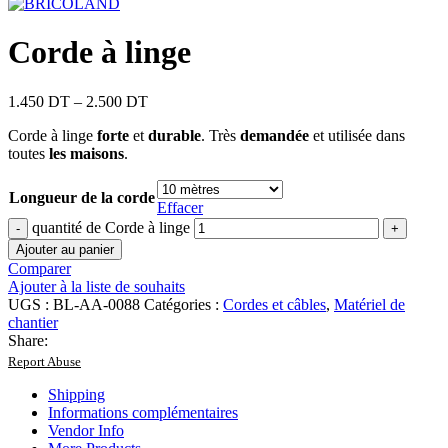
Corde à linge
1.450
DT
–
2.500
DT
Corde à linge
forte
et
durable
. Très
demandée
et utilisée dans
toutes
les maisons
.
Longueur de la corde
Effacer
quantité de Corde à linge
Ajouter au panier
Comparer
Ajouter à la liste de souhaits
UGS :
BL-AA-0088
Catégories :
Cordes et câbles
,
Matériel de
chantier
Share:
Report Abuse
Shipping
Informations complémentaires
Vendor Info