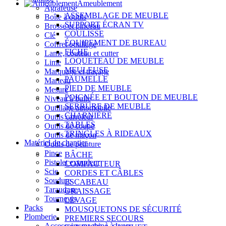
Ameublement
Agrafeuse
ASSEMBLAGE DE MEUBLE
Boîte à outils
SUPPORT ÉCRAN TV
Brosse et pinceau
COULISSE
Clé
ÉQUIPEMENT DE BUREAU
Coffret outillage
FICHE
Lame, couteau et cutter
LOQUETEAU DE MEUBLE
Lime
MEULEUSE
Marquage et traçage
PAUMELLE
Marteau
PIED DE MEUBLE
Mesure
POIGNÉE ET BOUTON DE MEUBLE
Niveau à bulle
SERRURE DE MEUBLE
Outillage automobile
CHARNIÈRE
Outils carreleur
TABLES
Outils de coupe
TRINGLES À RIDEAUX
Outils de maçon
Matériel de chantier
Outils de peinture
Pince
BÂCHE
Pistolet extrudeur
COMPACTEUR
Scie
CORDES ET CÂBLES
Soudure
ESCABEAU
Taraudage
GRAISSAGE
Tournevis
LEVAGE
Packs
MOUSQUETONS DE SÉCURITÉ
Plomberie
PREMIERS SECOURS
Accessoire machine à laver