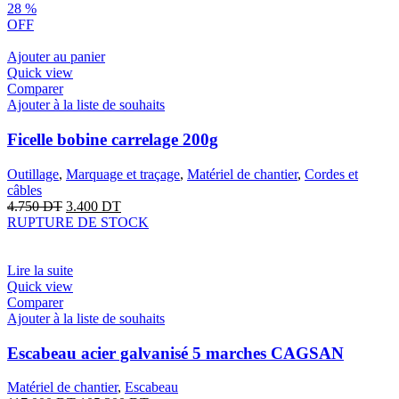
28
%
OFF
Ajouter au panier
Quick view
Comparer
Ajouter à la liste de souhaits
Ficelle bobine carrelage 200g
Outillage
,
Marquage et traçage
,
Matériel de chantier
,
Cordes et
câbles
4.750
DT
3.400
DT
RUPTURE DE STOCK
Lire la suite
Quick view
Comparer
Ajouter à la liste de souhaits
Escabeau acier galvanisé 5 marches CAGSAN
Matériel de chantier
,
Escabeau