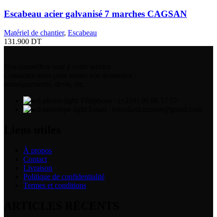
Escabeau acier galvanisé 7 marches CAGSAN
Matériel de chantier
,
Escabeau
131.900
DT
Nos conseillers sont à votre service.
Contactez-nous pour toutes vos demandes :
renseignements, devis, etc.
Téléphone : (+216) 96 96 57 57
Email : bricoland.tunisie@gmail.com
Liens utiles
À propos
Contact
Livraison
Politique de confidentialité
Termes et conditions
ARTICLES RÉCENTS