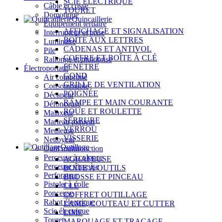
SCIE ÉLECTRIQUE
Câble et cosse
TOURET
Domotique
Quincaillerie
Équipement tertiaire
AFFICHAGE ET SIGNALISATION
Interrupteur et prise
BOÎTE AUX LETTRES
Luminaire
CADENAS ET ANTIVOL
Pile
COFFRE ET BOÎTE À CLÉ
Rallonge et multiprise
FENÊTRE
Électroportatif
GOND
Air comprimé
GRILLE DE VENTILATION
Consommable
POIGNÉE
Décapeur
RAMPE ET MAIN COURANTE
Défonceuse
ROUE ET ROULETTE
Malaxeur
SERRURE
Marteau piqueur
VERROU
Meuleuse
VISSERIE
Nettoyeur
Outillage
Outil multifonction
Perceuse à colonne
AGRAFEUSE
Perceuse visseuse
BOÎTE À OUTILS
Perforateur
BROSSE ET PINCEAU
Pistolet à colle
CLÉ
Ponceuse
COFFRET OUTILLAGE
Rabot électrique
LAME, COUTEAU ET CUTTER
Scie électrique
LIME
Touret
MARQUAGE ET TRAÇAGE