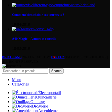
Comment bien choisir ses tournevis ?
19/04/2019
A40 Magic – Astuces et conseils
18/03/2019
BRICOLAND
2021 CREATED BY
E
X
KEEZ
. E-COMMERCE SOLUTIONS |
ALL RIGHTS RESERVED.
Search
Menu
Categories
Électroportatif
Quincaillerie
Outillage
Droguerie
Ameublement