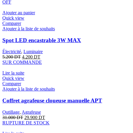
OFF
Ajouter au panier
Quick view
Comparer
Ajouter à la liste de souhaits
Spot LED encastrable 3W MAX
Électricité
,
Luminaire
5.200
DT
4.200
DT
SUR COMMANDE
Lire la suite
Quick view
Comparer
Ajouter à la liste de souhaits
Coffret agrafeuse cloueuse manuelle APT
Outillage
,
Agrafeuse
31.000
DT
29.900
DT
RUPTURE DE STOCK