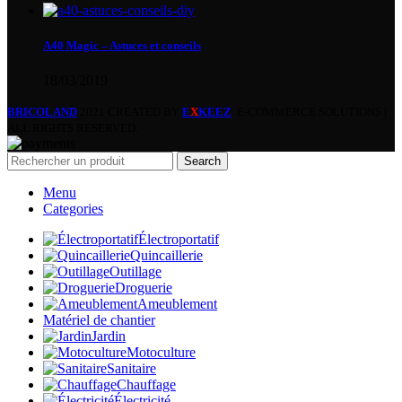
A40 Magic – Astuces et conseils
18/03/2019
BRICOLAND
2021 CREATED BY
E
X
KEEZ
. E-COMMERCE SOLUTIONS |
ALL RIGHTS RESERVED.
Search
Menu
Categories
Électroportatif
Quincaillerie
Outillage
Droguerie
Ameublement
Matériel de chantier
Jardin
Motoculture
Sanitaire
Chauffage
Électricité