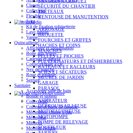
SANGLES À CLIQUET
Clapet
SÉCURITÉ DU CHANTIER
Collecteur
TRÉTEAUX
Flexible
VENTOUSE DE MANUTENTION
Joint
Jardin
Kit de fixation robinetterie
ARROSAGE
Lave bassin
BROUETTE
Vanne
FOURCHES ET GRIFFES
Quincaillerie
HACHES ET COINS
Affichage et signalisation
MANCHES
Boîte aux lettres
PELLES ET PIOCHES
Cadenas et antivol
PULVÉRISATEURS ET DÉSHERBEURS
Coffre et boîte à clé
RÂTEAUX ET RACLEURS
Nez de marche
SCIES ET SÉCATEURS
Roue et roulette
MEUBLE DE JARDIN
Serrure
GARAGE
Sanitaire
PARASOL
Accessoire salle de bain
Motoculture
Bonde et siphon
ASPIRATEUR
Collectivité
DÉBROUSSAILLEUSE
Colonne et barre de douche
MOTOFAUCHEUSE
Mécanisme chasse d'eau
MOTOPOMPE
Mélangeur
POMPE DE RELEVAGE
Mitigeur
SOUFFLEUR
Mobilité réduite
TARIÈRE