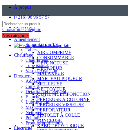
À propos
(+216) 96 96 57 57
CONTACT
Choisir une catégorie
Nos catégories
Ameublement
Support écran TV
Électroportatif
Tables
AIR COMPRIMÉ
Chauffage
CONSOMMABLE
Chauffe-eau
DÉFONCEUSE
Tube isolant
DÉCAPEUR
Vase d'expansion
MALAXEUR
Droguerie
MARTEAU PIQUEUR
Adhésif
MEULEUSE
Ciment
NETTOYEUR
Détartrant et détergent
OUTIL MULTIFONCTION
Étanchéité
PERCEUSE À COLONNE
Lubrification
PERCEUSE VISSEUSE
Mastic
PERFORATEUR
Nettoyeur
PISTOLET À COLLE
Peinture
PONCEUSE
Produits pour le bois
RABOT ÉLECTRIQUE
Électricité