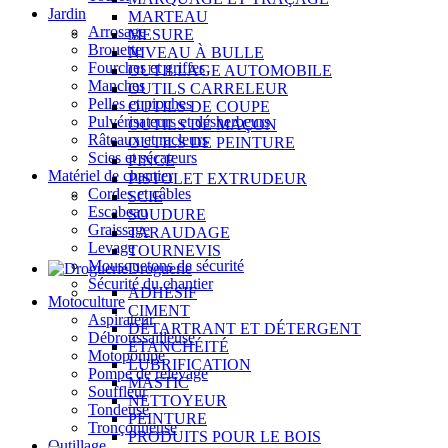
Jardin
MARTEAU
Arrosage
MESURE
Brouette
NIVEAU À BULLE
Fourches et griffes
OUTILLAGE AUTOMOBILE
Manches
OUTILS CARRELEUR
Pelles et pioches
OUTILS DE COUPE
Pulvérisateurs et désherbeurs
OUTILS DE MAÇON
Râteaux et racleurs
OUTILS DE PEINTURE
Scies et sécateurs
PINCE
Matériel de chantier
PISTOLET EXTRUDEUR
Cordes et câbles
SCIE
Escabeau
SOUDURE
Graissage
TARAUDAGE
Levage
TOURNEVIS
Mousquetons de sécurité
Droguerie
Sécurité du chantier
ADHÉSIF
Motoculture
CIMENT
Aspirateur
DÉTARTRANT ET DÉTERGENT
Débroussailleuse
ÉTANCHÉITÉ
Motopompe
LUBRIFICATION
Pompe de relevage
MASTIC
Souffleur
NETTOYEUR
Tondeuse
PEINTURE
Tronçonneuse
PRODUITS POUR LE BOIS
Outillage