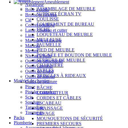
Ameublement
Agrafeuse
ASSEMBLAGE DE MEUBLE
Boîte à outils
SUPPORT ÉCRAN TV
Brosse et pinceau
COULISSE
Clé
ÉQUIPEMENT DE BUREAU
Coffret outillage
FICHE
Lame, couteau et cutter
LOQUETEAU DE MEUBLE
Lime
MEULEUSE
Marquage et traçage
PAUMELLE
Marteau
PIED DE MEUBLE
Mesure
POIGNÉE ET BOUTON DE MEUBLE
Niveau à bulle
SERRURE DE MEUBLE
Outillage automobile
CHARNIÈRE
Outils carreleur
TABLES
Outils de coupe
TRINGLES À RIDEAUX
Outils de maçon
Matériel de chantier
Outils de peinture
Pince
BÂCHE
Pistolet extrudeur
COMPACTEUR
Scie
CORDES ET CÂBLES
Soudure
ESCABEAU
Taraudage
GRAISSAGE
Tournevis
LEVAGE
Packs
MOUSQUETONS DE SÉCURITÉ
Plomberie
PREMIERS SECOURS
Accessoire machine à laver