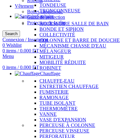
Robinet
TONDEUSE
Vêtement
TRONÇONNEUSE
Bottes caoutchouc
Sanitaire
Gants de protection
Protection de la tête
ACCESSOIRE SALLE DE BAIN
BONDE ET SIPHON
Search
COLLECTIVITÉ
Connexion / Inscription
COLONNE ET BARRE DE DOUCHE
0
Wishlist
MÉCANISME CHASSE D'EAU
0
items
/
0.000
DT
MÉLANGEUR
Menu
MITIGEUR
MOBILITÉ RÉDUITE
0
items
/
0.000
DT
ROBINET
Chauffage
CHAUFFE-EAU
ENTRETIEN CHAUFFAGE
FUMISTERIE
RAMONAGE
TUBE ISOLANT
THERMOMÈTRE
VANNE
VASE D'EXPANSION
PERCEUSE À COLONNE
PERCEUSE VISSEUSE
PERFORATEUR