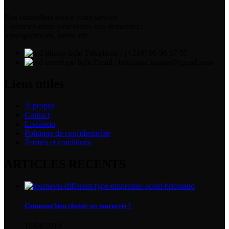
Nos conseillers sont à votre service.
Contactez-nous pour toutes vos demandes :
renseignements, devis, etc.
Téléphone : (+216) 96 96 57 57
Email : bricoland.tunisie@gmail.com
Liens utiles
À propos
Contact
Livraison
Politique de confidentialité
Termes et conditions
ARTICLES RÉCENTS
Comment bien choisir ses tournevis ?
19/04/2019