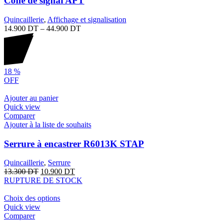
Cône de signal APT
Quincaillerie
,
Affichage et signalisation
14.900
DT
–
44.900
DT
18
%
OFF
Ajouter au panier
Quick view
Comparer
Ajouter à la liste de souhaits
Serrure à encastrer R6013K STAP
Quincaillerie
,
Serrure
13.300
DT
10.900
DT
RUPTURE DE STOCK
Choix des options
Quick view
Comparer