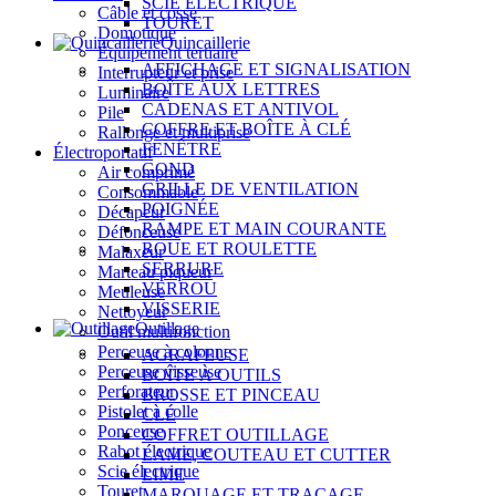
SCIE ÉLECTRIQUE
Câble et cosse
TOURET
Domotique
Quincaillerie
Équipement tertiaire
AFFICHAGE ET SIGNALISATION
Interrupteur et prise
BOÎTE AUX LETTRES
Luminaire
CADENAS ET ANTIVOL
Pile
COFFRE ET BOÎTE À CLÉ
Rallonge et multiprise
FENÊTRE
Électroportatif
GOND
Air comprimé
GRILLE DE VENTILATION
Consommable
POIGNÉE
Décapeur
RAMPE ET MAIN COURANTE
Défonceuse
ROUE ET ROULETTE
Malaxeur
SERRURE
Marteau piqueur
VERROU
Meuleuse
VISSERIE
Nettoyeur
Outillage
Outil multifonction
Perceuse à colonne
AGRAFEUSE
Perceuse visseuse
BOÎTE À OUTILS
Perforateur
BROSSE ET PINCEAU
Pistolet à colle
CLÉ
Ponceuse
COFFRET OUTILLAGE
Rabot électrique
LAME, COUTEAU ET CUTTER
Scie électrique
LIME
Touret
MARQUAGE ET TRAÇAGE