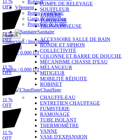
11
%
Robinet
POMPE DE RELEVAGE
OFF
Vêtement
SOUFFLEUR
Bottes caoutchouc
TARIÈRE
Gants de protection
TONDEUSE
Protection de la tête
TRONÇONNEUSE
Sanitaire
11
%
Search
ACCESSOIRE SALLE DE BAIN
OFF
Connexion / Inscription
BONDE ET SIPHON
0
Wishlist
COLLECTIVITÉ
0
items
/
0.000
DT
COLONNE ET BARRE DE DOUCHE
Menu
MÉCANISME CHASSE D'EAU
11
%
MÉLANGEUR
0
items
/
0.000
DT
OFF
MITIGEUR
MOBILITÉ RÉDUITE
ROBINET
Chauffage
CHAUFFE-EAU
11
%
ENTRETIEN CHAUFFAGE
OFF
FUMISTERIE
RAMONAGE
TUBE ISOLANT
THERMOMÈTRE
VANNE
11
%
VASE D'EXPANSION
OFF