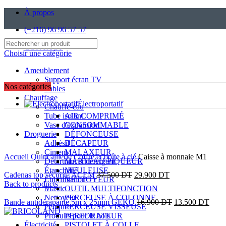
À propos
(+216) 96 96 57 57
CONTACT
Choisir une catégorie
Ameublement
Support écran TV
Nos catégories
Tables
Chauffage
Électroportatif
Chauffe-eau
SUR COMMANDE
Tube isolant
AIR COMPRIMÉ
Vase d'expansion
CONSOMMABLE
Droguerie
DÉFONCEUSE
Adhésif
DÉCAPEUR
Click to enlarge
Ciment
MALAXEUR
Accueil
Quincaillerie
Coffre et boîte à clé
Caisse à monnaie M1
Détartrant et détergent
MARTEAU PIQUEUR
Étanchéité
MEULEUSE
Cadenas top sécurité ACEM
37.500
DT
29.900
DT
Lubrification
NETTOYEUR
Back to products
Mastic
OUTIL MULTIFONCTION
Nettoyeur
PERCEUSE À COLONNE
Bande antidérapante 5m x 25mm GEKO
16.900
DT
13.500
DT
Peinture
PERCEUSE VISSEUSE
Produits pour le bois
PERFORATEUR
Électricité
PISTOLET À COLLE