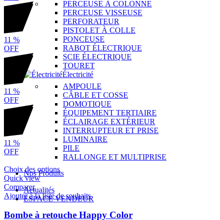
PERCEUSE À COLONNE
PERCEUSE VISSEUSE
PERFORATEUR
PISTOLET À COLLE
PONCEUSE
11
%
RABOT ÉLECTRIQUE
OFF
SCIE ÉLECTRIQUE
TOURET
Électricité
AMPOULE
11
%
CÂBLE ET COSSE
OFF
DOMOTIQUE
ÉQUIPEMENT TERTIAIRE
ÉCLAIRAGE EXTÉRIEUR
INTERRUPTEUR ET PRISE
LUMINAIRE
11
%
PILE
OFF
RALLONGE ET MULTIPRISE
Choix des options
Nos Produits
Quick view
Comparer
Actualités
Ajouter à la liste de souhaits
ESPACE VENDEUR
Bombe à retouche Happy Color