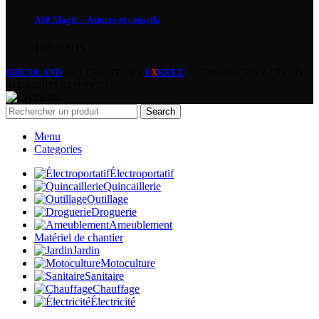
A40 Magic – Astuces et conseils
18/03/2019
BRICOLAND
2021 CREATED BY
E
X
KEEZ
. E-COMMERCE SOLUTIONS |
ALL RIGHTS RESERVED.
Search
Menu
Categories
Électroportatif
Quincaillerie
Outillage
Droguerie
Ameublement
Matériel de chantier
Jardin
Motoculture
Sanitaire
Chauffage
Électricité