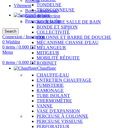
Robinet
TONDEUSE
Vêtement
TRONÇONNEUSE
Bottes caoutchouc
Sanitaire
Gants de protection
Protection de la tête
ACCESSOIRE SALLE DE BAIN
BONDE ET SIPHON
Search
COLLECTIVITÉ
Connexion / Inscription
COLONNE ET BARRE DE DOUCHE
0
Wishlist
MÉCANISME CHASSE D'EAU
0
items
/
0.000
DT
MÉLANGEUR
Menu
MITIGEUR
MOBILITÉ RÉDUITE
0
items
/
0.000
DT
ROBINET
Chauffage
CHAUFFE-EAU
ENTRETIEN CHAUFFAGE
FUMISTERIE
RAMONAGE
TUBE ISOLANT
THERMOMÈTRE
VANNE
VASE D'EXPANSION
PERCEUSE À COLONNE
PERCEUSE VISSEUSE
PERFORATEUR