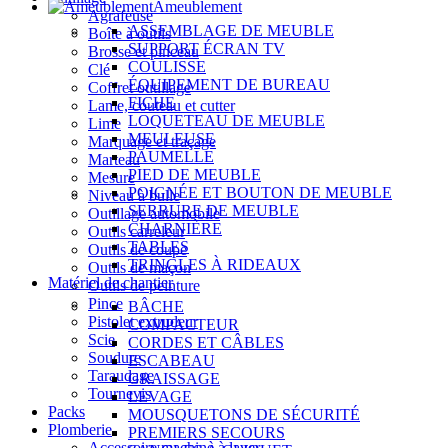
Ameublement
Agrafeuse
ASSEMBLAGE DE MEUBLE
Boîte à outils
SUPPORT ÉCRAN TV
Brosse et pinceau
COULISSE
Clé
ÉQUIPEMENT DE BUREAU
Coffret outillage
FICHE
Lame, couteau et cutter
LOQUETEAU DE MEUBLE
Lime
MEULEUSE
Marquage et traçage
PAUMELLE
Marteau
PIED DE MEUBLE
Mesure
POIGNÉE ET BOUTON DE MEUBLE
Niveau à bulle
SERRURE DE MEUBLE
Outillage automobile
CHARNIÈRE
Outils carreleur
TABLES
Outils de coupe
TRINGLES À RIDEAUX
Outils de maçon
Matériel de chantier
Outils de peinture
Pince
BÂCHE
Pistolet extrudeur
COMPACTEUR
Scie
CORDES ET CÂBLES
Soudure
ESCABEAU
Taraudage
GRAISSAGE
Tournevis
LEVAGE
Packs
MOUSQUETONS DE SÉCURITÉ
Plomberie
PREMIERS SECOURS
Accessoire machine à laver