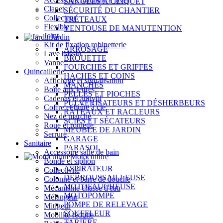
SANGLES À CLIQUET
Clapet
SÉCURITÉ DU CHANTIER
Collecteur
TRÉTEAUX
Flexible
VENTOUSE DE MANUTENTION
Joint
Jardin
Kit de fixation robinetterie
ARROSAGE
Lave bassin
BROUETTE
Vanne
FOURCHES ET GRIFFES
Quincaillerie
HACHES ET COINS
Affichage et signalisation
MANCHES
Boîte aux lettres
PELLES ET PIOCHES
Cadenas et antivol
PULVÉRISATEURS ET DÉSHERBEURS
Coffre et boîte à clé
RÂTEAUX ET RACLEURS
Nez de marche
SCIES ET SÉCATEURS
Roue et roulette
MEUBLE DE JARDIN
Serrure
GARAGE
Sanitaire
PARASOL
Accessoire salle de bain
Motoculture
Bonde et siphon
ASPIRATEUR
Collectivité
DÉBROUSSAILLEUSE
Colonne et barre de douche
MOTOFAUCHEUSE
Mécanisme chasse d'eau
MOTOPOMPE
Mélangeur
POMPE DE RELEVAGE
Mitigeur
SOUFFLEUR
Mobilité réduite
TARIÈRE