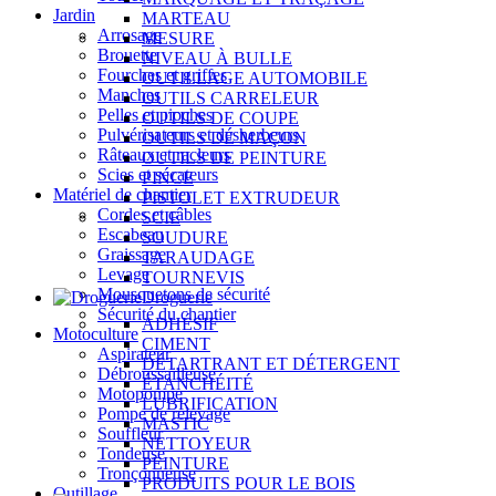
Jardin
MARTEAU
Arrosage
MESURE
Brouette
NIVEAU À BULLE
Fourches et griffes
OUTILLAGE AUTOMOBILE
Manches
OUTILS CARRELEUR
Pelles et pioches
OUTILS DE COUPE
Pulvérisateurs et désherbeurs
OUTILS DE MAÇON
Râteaux et racleurs
OUTILS DE PEINTURE
Scies et sécateurs
PINCE
Matériel de chantier
PISTOLET EXTRUDEUR
Cordes et câbles
SCIE
Escabeau
SOUDURE
Graissage
TARAUDAGE
Levage
TOURNEVIS
Mousquetons de sécurité
Droguerie
Sécurité du chantier
ADHÉSIF
Motoculture
CIMENT
Aspirateur
DÉTARTRANT ET DÉTERGENT
Débroussailleuse
ÉTANCHÉITÉ
Motopompe
LUBRIFICATION
Pompe de relevage
MASTIC
Souffleur
NETTOYEUR
Tondeuse
PEINTURE
Tronçonneuse
PRODUITS POUR LE BOIS
Outillage