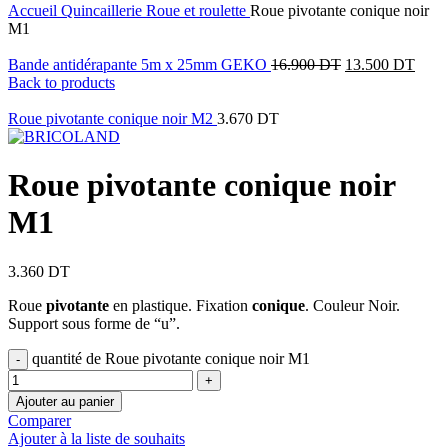
Accueil
Quincaillerie
Roue et roulette
Roue pivotante conique noir
M1
Bande antidérapante 5m x 25mm GEKO
16.900
DT
13.500
DT
Back to products
Roue pivotante conique noir M2
3.670
DT
Roue pivotante conique noir
M1
3.360
DT
Roue
pivotante
en plastique. Fixation
conique
. Couleur Noir.
Support sous forme de “u”.
quantité de Roue pivotante conique noir M1
Ajouter au panier
Comparer
Ajouter à la liste de souhaits