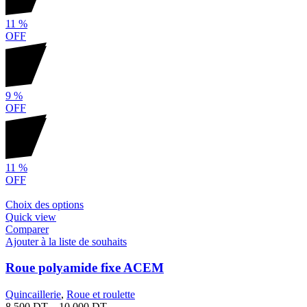
11
%
OFF
9
%
OFF
11
%
OFF
Choix des options
Quick view
Comparer
Ajouter à la liste de souhaits
Roue polyamide fixe ACEM
Quincaillerie
,
Roue et roulette
8.500
DT
–
10.000
DT