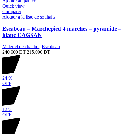
Ajouter au panier
Quick view
Comparer
Ajouter à la liste de souhaits
Escabeau – Marchepied 4 marches – pyramide –
blanc CAGSAN
Matériel de chantier
,
Escabeau
240.000
DT
215.000
DT
24
%
OFF
12
%
OFF