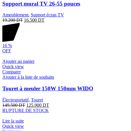
Support mural TV 26-55 pouces
Ameublement
,
Support écran TV
19.200
DT
16.500
DT
16
%
OFF
Ajouter au panier
Quick view
Comparer
Ajouter à la liste de souhaits
Touret à meuler 150W 150mm WIDO
Électroportatif
,
Touret
149.500
DT
125.900
DT
RUPTURE DE STOCK
Lire la suite
Quick view