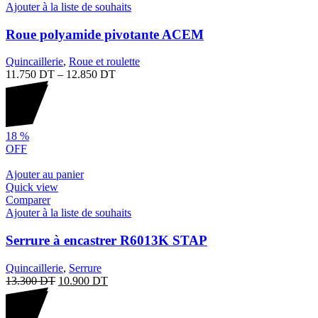
Ajouter à la liste de souhaits
Roue polyamide pivotante ACEM
Quincaillerie
,
Roue et roulette
11.750
DT
–
12.850
DT
18
%
OFF
Ajouter au panier
Quick view
Comparer
Ajouter à la liste de souhaits
Serrure à encastrer R6013K STAP
Quincaillerie
,
Serrure
13.300
DT
10.900
DT