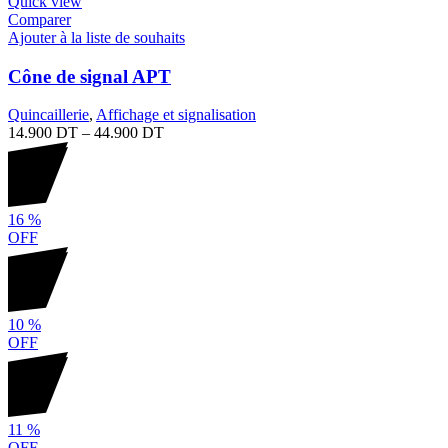
Quick view
Comparer
Ajouter à la liste de souhaits
Cône de signal APT
Quincaillerie
,
Affichage et signalisation
14.900
DT
–
44.900
DT
16
%
OFF
10
%
OFF
11
%
OFF