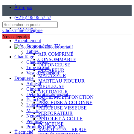
À propos
(+216) 96 96 57 57
CONTACT
Choisir une catégorie
Nos catégories
Ameublement
Support écran TV
Électroportatif
Tables
AIR COMPRIMÉ
Chauffage
CONSOMMABLE
Chauffe-eau
DÉFONCEUSE
Tube isolant
DÉCAPEUR
Vase d'expansion
MALAXEUR
Droguerie
MARTEAU PIQUEUR
Adhésif
MEULEUSE
Ciment
NETTOYEUR
Détartrant et détergent
OUTIL MULTIFONCTION
Étanchéité
PERCEUSE À COLONNE
Lubrification
PERCEUSE VISSEUSE
Mastic
PERFORATEUR
Nettoyeur
PISTOLET À COLLE
Peinture
PONCEUSE
Produits pour le bois
RABOT ÉLECTRIQUE
Électricité