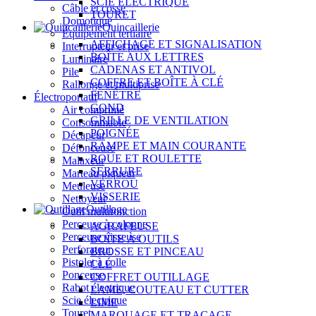
SCIE ÉLECTRIQUE
Câble et cosse
TOURET
Domotique
Quincaillerie
Équipement tertiaire
AFFICHAGE ET SIGNALISATION
Interrupteur et prise
BOÎTE AUX LETTRES
Luminaire
CADENAS ET ANTIVOL
Pile
COFFRE ET BOÎTE À CLÉ
Rallonge et multiprise
FENÊTRE
Électroportatif
GOND
Air comprimé
GRILLE DE VENTILATION
Consommable
POIGNÉE
Décapeur
RAMPE ET MAIN COURANTE
Défonceuse
ROUE ET ROULETTE
Malaxeur
SERRURE
Marteau piqueur
VERROU
Meuleuse
VISSERIE
Nettoyeur
Outillage
Outil multifonction
Perceuse à colonne
AGRAFEUSE
Perceuse visseuse
BOÎTE À OUTILS
Perforateur
BROSSE ET PINCEAU
Pistolet à colle
CLÉ
Ponceuse
COFFRET OUTILLAGE
Rabot électrique
LAME, COUTEAU ET CUTTER
Scie électrique
LIME
Touret
MARQUAGE ET TRAÇAGE