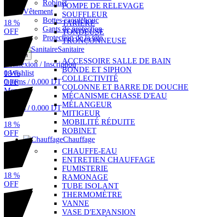
Robinet
POMPE DE RELEVAGE
Vêtement
SOUFFLEUR
Bottes caoutchouc
18
%
TARIÈRE
Gants de protection
OFF
TONDEUSE
Protection de la tête
TRONÇONNEUSE
Sanitaire
Search
ACCESSOIRE SALLE DE BAIN
Connexion / Inscription
BONDE ET SIPHON
0
Wishlist
18
%
COLLECTIVITÉ
0
items
/
0.000
DT
OFF
COLONNE ET BARRE DE DOUCHE
Menu
MÉCANISME CHASSE D'EAU
MÉLANGEUR
0
items
/
0.000
DT
MITIGEUR
MOBILITÉ RÉDUITE
18
%
ROBINET
OFF
Chauffage
CHAUFFE-EAU
ENTRETIEN CHAUFFAGE
FUMISTERIE
18
%
RAMONAGE
OFF
TUBE ISOLANT
THERMOMÈTRE
VANNE
VASE D'EXPANSION