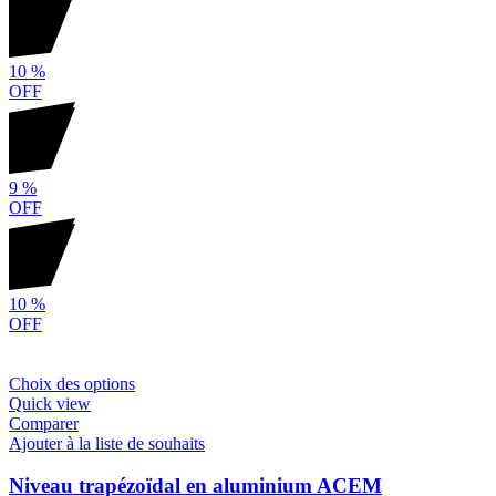
10
%
OFF
9
%
OFF
10
%
OFF
Choix des options
Quick view
Comparer
Ajouter à la liste de souhaits
Niveau trapézoïdal en aluminium ACEM