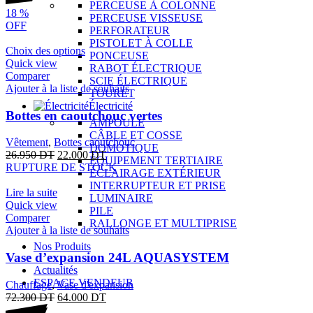
PERCEUSE À COLONNE
18
%
PERCEUSE VISSEUSE
OFF
PERFORATEUR
PISTOLET À COLLE
Choix des options
PONCEUSE
Quick view
RABOT ÉLECTRIQUE
Comparer
SCIE ÉLECTRIQUE
Ajouter à la liste de souhaits
TOURET
Électricité
Bottes en caoutchouc vertes
AMPOULE
CÂBLE ET COSSE
Vêtement
,
Bottes caoutchouc
DOMOTIQUE
26.950
DT
22.000
DT
ÉQUIPEMENT TERTIAIRE
RUPTURE DE STOCK
ÉCLAIRAGE EXTÉRIEUR
INTERRUPTEUR ET PRISE
Lire la suite
LUMINAIRE
Quick view
PILE
Comparer
RALLONGE ET MULTIPRISE
Ajouter à la liste de souhaits
Nos Produits
Vase d’expansion 24L AQUASYSTEM
Actualités
ESPACE VENDEUR
Chauffage
,
Vase d'expansion
72.300
DT
64.000
DT