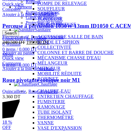
Robinet
POMPE DE RELEVAGE
Quick view
Vêtement
SOUFFLEUR
Comparer
Bottes caoutchouc
TARIÈRE
Ajouter à la liste de souhaits
Gants de protection
TONDEUSE
Protection de la tête
TRONÇONNEUSE
Perceuse à percussion 1050W 13mm ID1050 C ACE
Sanitaire
Search
ACCESSOIRE SALLE DE BAIN
Électroportatif
,
Perceuse visseuse
Connexion / Inscription
BONDE ET SIPHON
240.500
DT
199.900
DT
0
Wishlist
COLLECTIVITÉ
0
items
/
0.000
DT
COLONNE ET BARRE DE DOUCHE
Ajouter au panier
Menu
MÉCANISME CHASSE D'EAU
Quick view
MÉLANGEUR
Comparer
0
items
/
0.000
DT
MITIGEUR
Ajouter à la liste de souhaits
MOBILITÉ RÉDUITE
ROBINET
Roue pivotante conique noir M1
Chauffage
CHAUFFE-EAU
Quincaillerie
,
Roue et roulette
ENTRETIEN CHAUFFAGE
3.360
DT
FUMISTERIE
RAMONAGE
TUBE ISOLANT
THERMOMÈTRE
18
%
VANNE
OFF
VASE D'EXPANSION