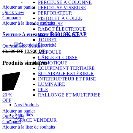
PERCEUSE À COLONNE
Ajouter au panier
PERCEUSE VISSEUSE
Quick view
PERFORATEUR
Comparer
PISTOLET À COLLE
Ajouter à la liste de souhaits
PONCEUSE
RABOT ÉLECTRIQUE
Serrure à encastrer R6013K STAP
SCIE ÉLECTRIQUE
TOURET
Électricité
Quincaillerie
,
Serrure
13.300
DT
10.900
DT
AMPOULE
CÂBLE ET COSSE
Produits similaires
DOMOTIQUE
ÉQUIPEMENT TERTIAIRE
ÉCLAIRAGE EXTÉRIEUR
INTERRUPTEUR ET PRISE
LUMINAIRE
PILE
20
%
RALLONGE ET MULTIPRISE
OFF
Nos Produits
Ajouter au panier
Actualités
Quick view
ESPACE VENDEUR
Comparer
Ajouter à la liste de souhaits