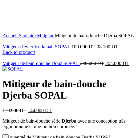
16
%
OFF
Click to enlarge
Accueil
Sanitaire
Mitigeur
Mitigeur de bain-douche Djerba SOPAL
Mitigeur d'évier Kerkenah SOPAL
109.000
DT
98.100
DT
Back to products
Mitigeur de bain-douche Douz SOPAL
240.000
DT
204.000
DT
Mitigeur de bain-douche
Djerba SOPAL
170.900
DT
144.000
DT
Mitigeur de bain-douche série
Djerba
avec une conception très
ergonomique et une finition chromée.
quantité de Mitigeur de bain-douche Djerba SOPAL