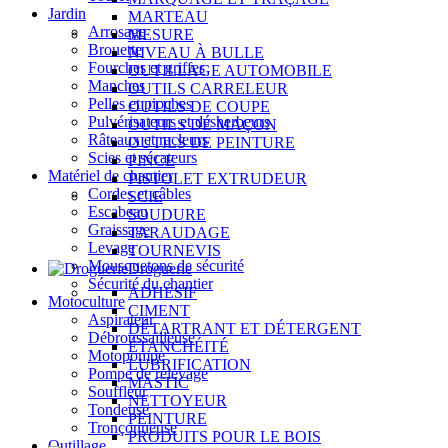
Jardin
MARTEAU
Arrosage
MESURE
Brouette
NIVEAU À BULLE
Fourches et griffes
OUTILLAGE AUTOMOBILE
Manches
OUTILS CARRELEUR
Pelles et pioches
OUTILS DE COUPE
Pulvérisateurs et désherbeurs
OUTILS DE MAÇON
Râteaux et racleurs
OUTILS DE PEINTURE
Scies et sécateurs
PINCE
Matériel de chantier
PISTOLET EXTRUDEUR
Cordes et câbles
SCIE
Escabeau
SOUDURE
Graissage
TARAUDAGE
Levage
TOURNEVIS
Mousquetons de sécurité
Droguerie
Sécurité du chantier
ADHÉSIF
Motoculture
CIMENT
Aspirateur
DÉTARTRANT ET DÉTERGENT
Débroussailleuse
ÉTANCHÉITÉ
Motopompe
LUBRIFICATION
Pompe de relevage
MASTIC
Souffleur
NETTOYEUR
Tondeuse
PEINTURE
Tronçonneuse
PRODUITS POUR LE BOIS
Outillage