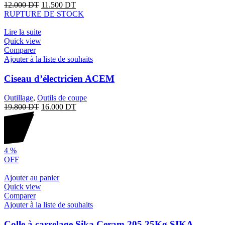
12.000
DT
11.500
DT
RUPTURE DE STOCK
Lire la suite
Quick view
Comparer
Ajouter à la liste de souhaits
Ciseau d’électricien ACEM
Outillage
,
Outils de coupe
19.800
DT
16.000
DT
4
%
OFF
Ajouter au panier
Quick view
Comparer
Ajouter à la liste de souhaits
Colle à carrelage Sika Ceram 205 25Kg SIKA