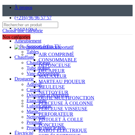
À propos
(+216) 96 96 57 57
CONTACT
Choisir une catégorie
Nos catégories
Ameublement
Support écran TV
Électroportatif
Tables
AIR COMPRIMÉ
Chauffage
CONSOMMABLE
Chauffe-eau
DÉFONCEUSE
Tube isolant
DÉCAPEUR
Vase d'expansion
MALAXEUR
Droguerie
MARTEAU PIQUEUR
Adhésif
MEULEUSE
Ciment
NETTOYEUR
Détartrant et détergent
OUTIL MULTIFONCTION
Étanchéité
PERCEUSE À COLONNE
Lubrification
PERCEUSE VISSEUSE
Mastic
PERFORATEUR
Nettoyeur
PISTOLET À COLLE
Peinture
PONCEUSE
Produits pour le bois
RABOT ÉLECTRIQUE
Électricité