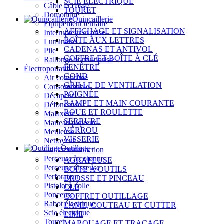
SCIE ÉLECTRIQUE
Câble et cosse
TOURET
Domotique
Quincaillerie
Équipement tertiaire
AFFICHAGE ET SIGNALISATION
Interrupteur et prise
BOÎTE AUX LETTRES
Luminaire
CADENAS ET ANTIVOL
Pile
COFFRE ET BOÎTE À CLÉ
Rallonge et multiprise
FENÊTRE
Électroportatif
GOND
Air comprimé
GRILLE DE VENTILATION
Consommable
POIGNÉE
Décapeur
RAMPE ET MAIN COURANTE
Défonceuse
ROUE ET ROULETTE
Malaxeur
SERRURE
Marteau piqueur
VERROU
Meuleuse
VISSERIE
Nettoyeur
Outillage
Outil multifonction
Perceuse à colonne
AGRAFEUSE
Perceuse visseuse
BOÎTE À OUTILS
Perforateur
BROSSE ET PINCEAU
Pistolet à colle
CLÉ
Ponceuse
COFFRET OUTILLAGE
Rabot électrique
LAME, COUTEAU ET CUTTER
Scie électrique
LIME
Touret
MARQUAGE ET TRAÇAGE