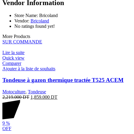
Vendor Information
Store Name:
Bricoland
Vendor:
Bricoland
No ratings found yet!
More Products
SUR COMMANDE
Lire la suite
Quick view
Comparer
Ajouter à la liste de souhaits
Tondeuse à gazon thermique tractée T525 ACEM
Motoculture
,
Tondeuse
2,219.000
DT
1,859.000
DT
9
%
OFF