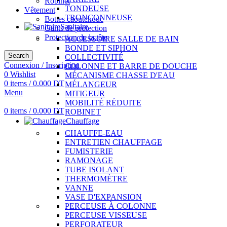
Robinet
TONDEUSE
Vêtement
TRONÇONNEUSE
Bottes caoutchouc
Sanitaire
Gants de protection
Protection de la tête
ACCESSOIRE SALLE DE BAIN
BONDE ET SIPHON
Search
COLLECTIVITÉ
Connexion / Inscription
COLONNE ET BARRE DE DOUCHE
0
Wishlist
MÉCANISME CHASSE D'EAU
0
items
/
0.000
DT
MÉLANGEUR
Menu
MITIGEUR
MOBILITÉ RÉDUITE
0
items
/
0.000
DT
ROBINET
Chauffage
CHAUFFE-EAU
ENTRETIEN CHAUFFAGE
FUMISTERIE
RAMONAGE
TUBE ISOLANT
THERMOMÈTRE
VANNE
VASE D'EXPANSION
PERCEUSE À COLONNE
PERCEUSE VISSEUSE
PERFORATEUR