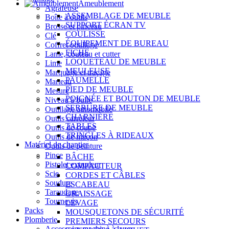
Ameublement
Agrafeuse
ASSEMBLAGE DE MEUBLE
Boîte à outils
SUPPORT ÉCRAN TV
Brosse et pinceau
COULISSE
Clé
ÉQUIPEMENT DE BUREAU
Coffret outillage
FICHE
Lame, couteau et cutter
LOQUETEAU DE MEUBLE
Lime
MEULEUSE
Marquage et traçage
PAUMELLE
Marteau
PIED DE MEUBLE
Mesure
POIGNÉE ET BOUTON DE MEUBLE
Niveau à bulle
SERRURE DE MEUBLE
Outillage automobile
CHARNIÈRE
Outils carreleur
TABLES
Outils de coupe
TRINGLES À RIDEAUX
Outils de maçon
Matériel de chantier
Outils de peinture
Pince
BÂCHE
Pistolet extrudeur
COMPACTEUR
Scie
CORDES ET CÂBLES
Soudure
ESCABEAU
Taraudage
GRAISSAGE
Tournevis
LEVAGE
Packs
MOUSQUETONS DE SÉCURITÉ
Plomberie
PREMIERS SECOURS
Accessoire machine à laver