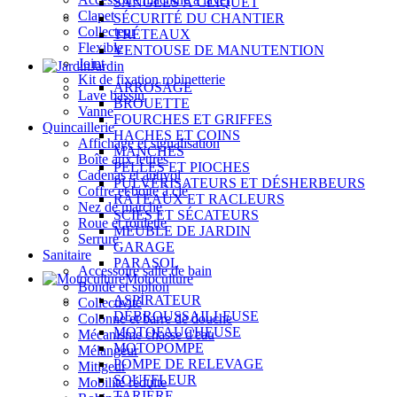
SANGLES À CLIQUET
Clapet
SÉCURITÉ DU CHANTIER
Collecteur
TRÉTEAUX
Flexible
VENTOUSE DE MANUTENTION
Joint
Jardin
Kit de fixation robinetterie
ARROSAGE
Lave bassin
BROUETTE
Vanne
FOURCHES ET GRIFFES
Quincaillerie
HACHES ET COINS
Affichage et signalisation
MANCHES
Boîte aux lettres
PELLES ET PIOCHES
Cadenas et antivol
PULVÉRISATEURS ET DÉSHERBEURS
Coffre et boîte à clé
RÂTEAUX ET RACLEURS
Nez de marche
SCIES ET SÉCATEURS
Roue et roulette
MEUBLE DE JARDIN
Serrure
GARAGE
Sanitaire
PARASOL
Accessoire salle de bain
Motoculture
Bonde et siphon
ASPIRATEUR
Collectivité
DÉBROUSSAILLEUSE
Colonne et barre de douche
MOTOFAUCHEUSE
Mécanisme chasse d'eau
MOTOPOMPE
Mélangeur
POMPE DE RELEVAGE
Mitigeur
SOUFFLEUR
Mobilité réduite
TARIÈRE