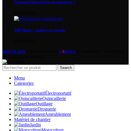
Comment bien choisir ses tournevis ?
19/04/2019
A40 Magic – Astuces et conseils
18/03/2019
BRICOLAND
2021 CREATED BY
E
X
KEEZ
. E-COMMERCE SOLUTIONS |
ALL RIGHTS RESERVED.
Search
Menu
Categories
Électroportatif
Quincaillerie
Outillage
Droguerie
Ameublement
Matériel de chantier
Jardin
Motoculture