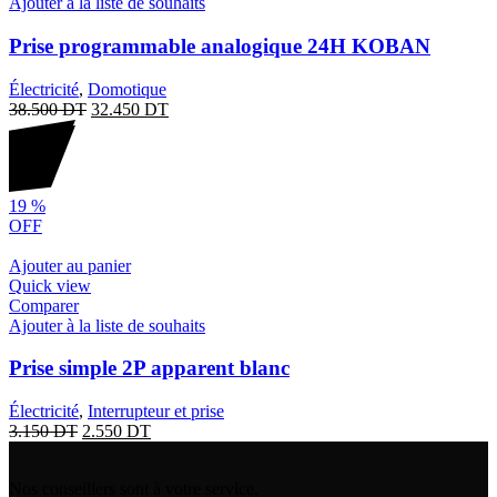
Ajouter à la liste de souhaits
Prise programmable analogique 24H KOBAN
Électricité
,
Domotique
38.500
DT
32.450
DT
19
%
OFF
Ajouter au panier
Quick view
Comparer
Ajouter à la liste de souhaits
Prise simple 2P apparent blanc
Électricité
,
Interrupteur et prise
3.150
DT
2.550
DT
Nos conseillers sont à votre service.