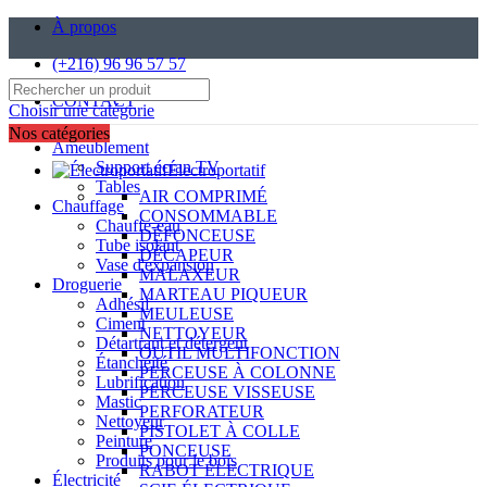
À propos
(+216) 96 96 57 57
CONTACT
Choisir une catégorie
Nos catégories
Ameublement
Support écran TV
Électroportatif
Tables
AIR COMPRIMÉ
Chauffage
CONSOMMABLE
Chauffe-eau
DÉFONCEUSE
Tube isolant
DÉCAPEUR
Vase d'expansion
MALAXEUR
Droguerie
MARTEAU PIQUEUR
Adhésif
MEULEUSE
Ciment
NETTOYEUR
Détartrant et détergent
OUTIL MULTIFONCTION
Étanchéité
PERCEUSE À COLONNE
Lubrification
PERCEUSE VISSEUSE
Mastic
PERFORATEUR
Nettoyeur
PISTOLET À COLLE
Peinture
PONCEUSE
Produits pour le bois
RABOT ÉLECTRIQUE
Électricité