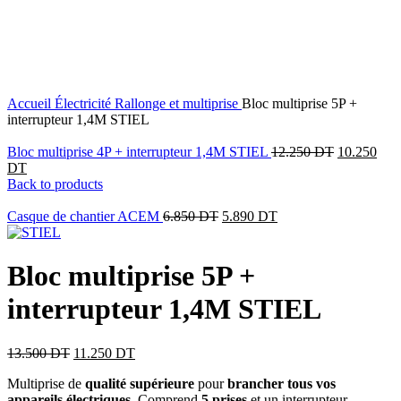
17
%
OFF
Click to enlarge
Accueil
Électricité
Rallonge et multiprise
Bloc multiprise 5P +
interrupteur 1,4M STIEL
Bloc multiprise 4P + interrupteur 1,4M STIEL
12.250
DT
10.250
DT
Back to products
Casque de chantier ACEM
6.850
DT
5.890
DT
Bloc multiprise 5P +
interrupteur 1,4M STIEL
13.500
DT
11.250
DT
Multiprise de
qualité supérieure
pour
brancher tous vos
appareils électriques
. Comprend
5 prises
et un interrupteur.