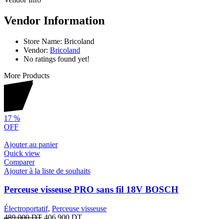
Vendor Information
Store Name:
Bricoland
Vendor:
Bricoland
No ratings found yet!
More Products
17
%
OFF
Ajouter au panier
Quick view
Comparer
Ajouter à la liste de souhaits
Perceuse visseuse PRO sans fil 18V BOSCH
Électroportatif
,
Perceuse visseuse
489.000
DT
406.900
DT