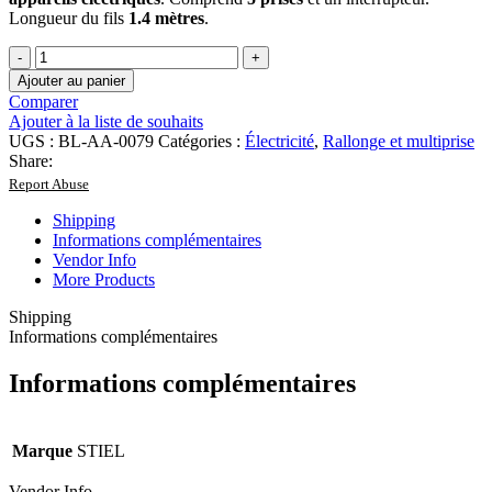
Longueur du fils
1.4 mètres
.
quantité
de
Ajouter au panier
Bloc
Comparer
multiprise
Ajouter à la liste de souhaits
5P
UGS :
BL-AA-0079
Catégories :
Électricité
,
Rallonge et multiprise
+
Share:
interrupteur
Report Abuse
1,4M
STIEL
Shipping
Informations complémentaires
Vendor Info
More Products
Shipping
Informations complémentaires
Informations complémentaires
Marque
STIEL
Vendor Info