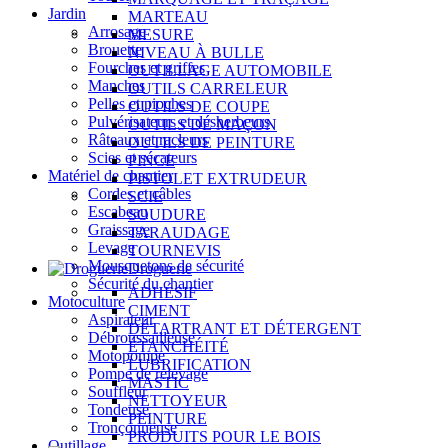
Jardin
MARTEAU
Arrosage
MESURE
Brouette
NIVEAU À BULLE
Fourches et griffes
OUTILLAGE AUTOMOBILE
Manches
OUTILS CARRELEUR
Pelles et pioches
OUTILS DE COUPE
Pulvérisateurs et désherbeurs
OUTILS DE MAÇON
Râteaux et racleurs
OUTILS DE PEINTURE
Scies et sécateurs
PINCE
Matériel de chantier
PISTOLET EXTRUDEUR
Cordes et câbles
SCIE
Escabeau
SOUDURE
Graissage
TARAUDAGE
Levage
TOURNEVIS
Mousquetons de sécurité
Droguerie
Sécurité du chantier
ADHÉSIF
Motoculture
CIMENT
Aspirateur
DÉTARTRANT ET DÉTERGENT
Débroussailleuse
ÉTANCHÉITÉ
Motopompe
LUBRIFICATION
Pompe de relevage
MASTIC
Souffleur
NETTOYEUR
Tondeuse
PEINTURE
Tronçonneuse
PRODUITS POUR LE BOIS
Outillage