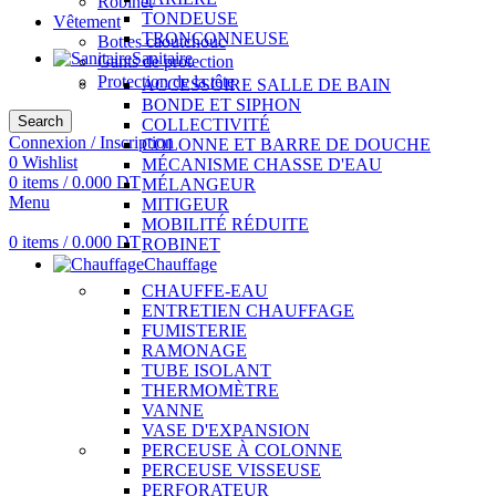
Robinet
TONDEUSE
Vêtement
TRONÇONNEUSE
Bottes caoutchouc
Sanitaire
Gants de protection
Protection de la tête
ACCESSOIRE SALLE DE BAIN
BONDE ET SIPHON
Search
COLLECTIVITÉ
Connexion / Inscription
COLONNE ET BARRE DE DOUCHE
0
Wishlist
MÉCANISME CHASSE D'EAU
0
items
/
0.000
DT
MÉLANGEUR
Menu
MITIGEUR
MOBILITÉ RÉDUITE
0
items
/
0.000
DT
ROBINET
Chauffage
CHAUFFE-EAU
ENTRETIEN CHAUFFAGE
FUMISTERIE
RAMONAGE
TUBE ISOLANT
THERMOMÈTRE
VANNE
VASE D'EXPANSION
PERCEUSE À COLONNE
PERCEUSE VISSEUSE
PERFORATEUR