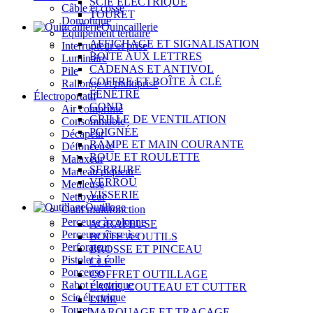
SCIE ÉLECTRIQUE
Câble et cosse
TOURET
Domotique
Quincaillerie
Équipement tertiaire
AFFICHAGE ET SIGNALISATION
Interrupteur et prise
BOÎTE AUX LETTRES
Luminaire
CADENAS ET ANTIVOL
Pile
COFFRE ET BOÎTE À CLÉ
Rallonge et multiprise
FENÊTRE
Électroportatif
GOND
Air comprimé
GRILLE DE VENTILATION
Consommable
POIGNÉE
Décapeur
RAMPE ET MAIN COURANTE
Défonceuse
ROUE ET ROULETTE
Malaxeur
SERRURE
Marteau piqueur
VERROU
Meuleuse
VISSERIE
Nettoyeur
Outillage
Outil multifonction
Perceuse à colonne
AGRAFEUSE
Perceuse visseuse
BOÎTE À OUTILS
Perforateur
BROSSE ET PINCEAU
Pistolet à colle
CLÉ
Ponceuse
COFFRET OUTILLAGE
Rabot électrique
LAME, COUTEAU ET CUTTER
Scie électrique
LIME
Touret
MARQUAGE ET TRAÇAGE