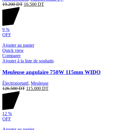
19.200
DT
16.500
DT
9
%
OFF
Ajouter au panier
Quick view
Comparer
Ajouter à la liste de souhaits
Meuleuse angulaire 750W 115mm WIDO
Électroportatif
,
Meuleuse
126.500
DT
115.000
DT
12
%
OFF
Ajouter au panier