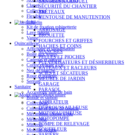
SANGLES À CLIQUET
Clapet
SÉCURITÉ DU CHANTIER
Collecteur
TRÉTEAUX
Flexible
VENTOUSE DE MANUTENTION
Joint
Jardin
Kit de fixation robinetterie
ARROSAGE
Lave bassin
BROUETTE
Vanne
FOURCHES ET GRIFFES
Quincaillerie
HACHES ET COINS
Affichage et signalisation
MANCHES
Boîte aux lettres
PELLES ET PIOCHES
Cadenas et antivol
PULVÉRISATEURS ET DÉSHERBEURS
Coffre et boîte à clé
RÂTEAUX ET RACLEURS
Nez de marche
SCIES ET SÉCATEURS
Roue et roulette
MEUBLE DE JARDIN
Serrure
GARAGE
Sanitaire
PARASOL
Accessoire salle de bain
Motoculture
Bonde et siphon
ASPIRATEUR
Collectivité
DÉBROUSSAILLEUSE
Colonne et barre de douche
MOTOFAUCHEUSE
Mécanisme chasse d'eau
MOTOPOMPE
Mélangeur
POMPE DE RELEVAGE
Mitigeur
SOUFFLEUR
Mobilité réduite
TARIÈRE