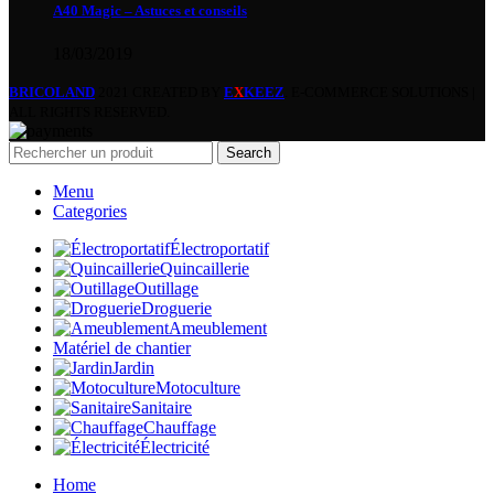
A40 Magic – Astuces et conseils
18/03/2019
BRICOLAND
2021 CREATED BY
E
X
KEEZ
. E-COMMERCE SOLUTIONS |
ALL RIGHTS RESERVED.
Search
Menu
Categories
Électroportatif
Quincaillerie
Outillage
Droguerie
Ameublement
Matériel de chantier
Jardin
Motoculture
Sanitaire
Chauffage
Électricité
Home