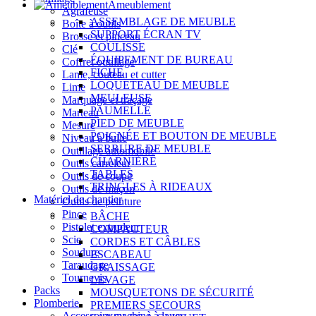
Ameublement
Agrafeuse
ASSEMBLAGE DE MEUBLE
Boîte à outils
SUPPORT ÉCRAN TV
Brosse et pinceau
COULISSE
Clé
ÉQUIPEMENT DE BUREAU
Coffret outillage
FICHE
Lame, couteau et cutter
LOQUETEAU DE MEUBLE
Lime
MEULEUSE
Marquage et traçage
PAUMELLE
Marteau
PIED DE MEUBLE
Mesure
POIGNÉE ET BOUTON DE MEUBLE
Niveau à bulle
SERRURE DE MEUBLE
Outillage automobile
CHARNIÈRE
Outils carreleur
TABLES
Outils de coupe
TRINGLES À RIDEAUX
Outils de maçon
Matériel de chantier
Outils de peinture
Pince
BÂCHE
Pistolet extrudeur
COMPACTEUR
Scie
CORDES ET CÂBLES
Soudure
ESCABEAU
Taraudage
GRAISSAGE
Tournevis
LEVAGE
Packs
MOUSQUETONS DE SÉCURITÉ
Plomberie
PREMIERS SECOURS
Accessoire machine à laver