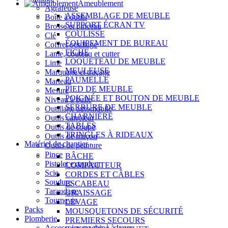
Ameublement
Agrafeuse
ASSEMBLAGE DE MEUBLE
Boîte à outils
SUPPORT ÉCRAN TV
Brosse et pinceau
COULISSE
Clé
ÉQUIPEMENT DE BUREAU
Coffret outillage
FICHE
Lame, couteau et cutter
LOQUETEAU DE MEUBLE
Lime
MEULEUSE
Marquage et traçage
PAUMELLE
Marteau
PIED DE MEUBLE
Mesure
POIGNÉE ET BOUTON DE MEUBLE
Niveau à bulle
SERRURE DE MEUBLE
Outillage automobile
CHARNIÈRE
Outils carreleur
TABLES
Outils de coupe
TRINGLES À RIDEAUX
Outils de maçon
Matériel de chantier
Outils de peinture
Pince
BÂCHE
Pistolet extrudeur
COMPACTEUR
Scie
CORDES ET CÂBLES
Soudure
ESCABEAU
Taraudage
GRAISSAGE
Tournevis
LEVAGE
Packs
MOUSQUETONS DE SÉCURITÉ
Plomberie
PREMIERS SECOURS
Accessoire machine à laver