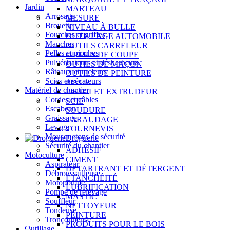
Jardin
MARTEAU
Arrosage
MESURE
Brouette
NIVEAU À BULLE
Fourches et griffes
OUTILLAGE AUTOMOBILE
Manches
OUTILS CARRELEUR
Pelles et pioches
OUTILS DE COUPE
Pulvérisateurs et désherbeurs
OUTILS DE MAÇON
Râteaux et racleurs
OUTILS DE PEINTURE
Scies et sécateurs
PINCE
Matériel de chantier
PISTOLET EXTRUDEUR
Cordes et câbles
SCIE
Escabeau
SOUDURE
Graissage
TARAUDAGE
Levage
TOURNEVIS
Mousquetons de sécurité
Droguerie
Sécurité du chantier
ADHÉSIF
Motoculture
CIMENT
Aspirateur
DÉTARTRANT ET DÉTERGENT
Débroussailleuse
ÉTANCHÉITÉ
Motopompe
LUBRIFICATION
Pompe de relevage
MASTIC
Souffleur
NETTOYEUR
Tondeuse
PEINTURE
Tronçonneuse
PRODUITS POUR LE BOIS
Outillage