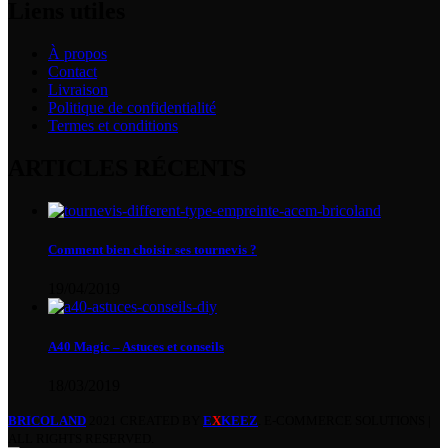
Liens utiles
À propos
Contact
Livraison
Politique de confidentialité
Termes et conditions
ARTICLES RÉCENTS
Comment bien choisir ses tournevis ?
19/04/2019
A40 Magic – Astuces et conseils
18/03/2019
BRICOLAND
2021 CREATED BY
E
X
KEEZ
. E-COMMERCE SOLUTIONS |
ALL RIGHTS RESERVED.