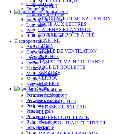
SCIE ÉLECTRIQUE
Câble et cosse
TOURET
Domotique
Quincaillerie
Équipement tertiaire
AFFICHAGE ET SIGNALISATION
Interrupteur et prise
BOÎTE AUX LETTRES
Luminaire
CADENAS ET ANTIVOL
Pile
COFFRE ET BOÎTE À CLÉ
Rallonge et multiprise
FENÊTRE
Électroportatif
GOND
Air comprimé
GRILLE DE VENTILATION
Consommable
POIGNÉE
Décapeur
RAMPE ET MAIN COURANTE
Défonceuse
ROUE ET ROULETTE
Malaxeur
SERRURE
Marteau piqueur
VERROU
Meuleuse
VISSERIE
Nettoyeur
Outillage
Outil multifonction
Perceuse à colonne
AGRAFEUSE
Perceuse visseuse
BOÎTE À OUTILS
Perforateur
BROSSE ET PINCEAU
Pistolet à colle
CLÉ
Ponceuse
COFFRET OUTILLAGE
Rabot électrique
LAME, COUTEAU ET CUTTER
Scie électrique
LIME
Touret
MARQUAGE ET TRAÇAGE