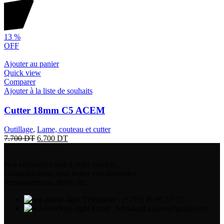
13
%
OFF
Ajouter au panier
Quick view
Comparer
Ajouter à la liste de souhaits
Cutter 18mm C5 ACEM
Outillage
,
Lame, couteau et cutter
7.700
DT
6.700
DT
Nos conseillers sont à votre service.
Contactez-nous pour toutes vos demandes :
renseignements, devis, etc.
Téléphone : (+216) 96 96 57 57
Email : bricoland.tunisie@gmail.com