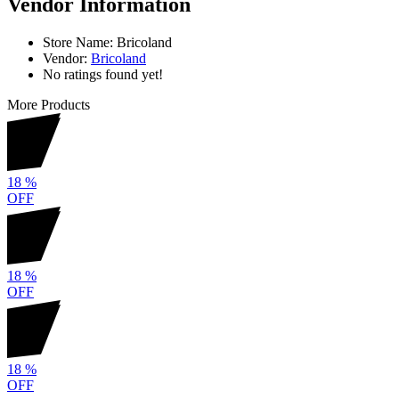
Vendor Information
Store Name:
Bricoland
Vendor:
Bricoland
No ratings found yet!
More Products
18
%
OFF
18
%
OFF
18
%
OFF