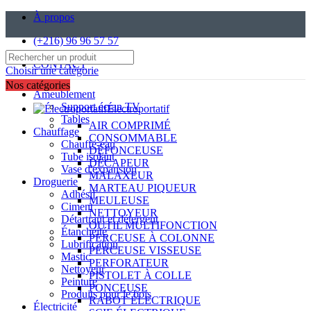
À propos
(+216) 96 96 57 57
CONTACT
Choisir une catégorie
Nos catégories
Ameublement
Support écran TV
Électroportatif
Tables
AIR COMPRIMÉ
Chauffage
CONSOMMABLE
Chauffe-eau
DÉFONCEUSE
Tube isolant
DÉCAPEUR
Vase d'expansion
MALAXEUR
Droguerie
MARTEAU PIQUEUR
Adhésif
MEULEUSE
Ciment
NETTOYEUR
Détartrant et détergent
OUTIL MULTIFONCTION
Étanchéité
PERCEUSE À COLONNE
Lubrification
PERCEUSE VISSEUSE
Mastic
PERFORATEUR
Nettoyeur
PISTOLET À COLLE
Peinture
PONCEUSE
Produits pour le bois
RABOT ÉLECTRIQUE
Électricité