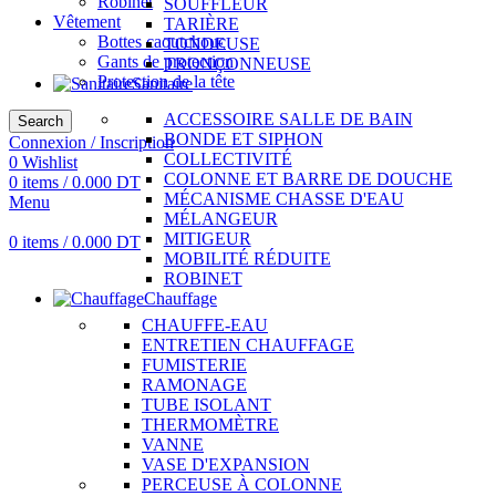
Robinet
SOUFFLEUR
Vêtement
TARIÈRE
Bottes caoutchouc
TONDEUSE
Gants de protection
TRONÇONNEUSE
Protection de la tête
Sanitaire
ACCESSOIRE SALLE DE BAIN
Search
BONDE ET SIPHON
Connexion / Inscription
COLLECTIVITÉ
0
Wishlist
COLONNE ET BARRE DE DOUCHE
0
items
/
0.000
DT
MÉCANISME CHASSE D'EAU
Menu
MÉLANGEUR
MITIGEUR
0
items
/
0.000
DT
MOBILITÉ RÉDUITE
ROBINET
Chauffage
CHAUFFE-EAU
ENTRETIEN CHAUFFAGE
FUMISTERIE
RAMONAGE
TUBE ISOLANT
THERMOMÈTRE
VANNE
VASE D'EXPANSION
PERCEUSE À COLONNE