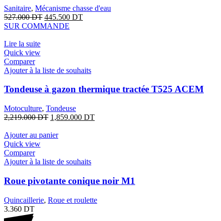
Sanitaire
,
Mécanisme chasse d'eau
527.000
DT
445.500
DT
SUR COMMANDE
Lire la suite
Quick view
Comparer
Ajouter à la liste de souhaits
Tondeuse à gazon thermique tractée T525 ACEM
Motoculture
,
Tondeuse
2,219.000
DT
1,859.000
DT
Ajouter au panier
Quick view
Comparer
Ajouter à la liste de souhaits
Roue pivotante conique noir M1
Quincaillerie
,
Roue et roulette
3.360
DT