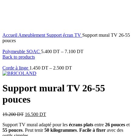
14
%
OFF
Click to enlarge
Accueil
Ameublement
Support écran TV
Support mural TV 26-55
pouces
Polymeuble SOAC
5.400
DT
–
7.100
DT
Back to products
Corde à linge
1.450
DT
–
2.500
DT
Support mural TV 26-55
pouces
19.200
DT
16.500
DT
Support TV mural adapté pour les
écrans plats
entre
26 pouces
et
55 pouces
. Peut tenir
50 kilogrammes
.
Facile à fixer
avec des
outils simples.