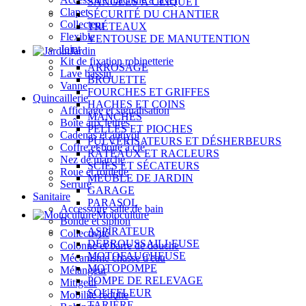
SANGLES À CLIQUET
Clapet
SÉCURITÉ DU CHANTIER
Collecteur
TRÉTEAUX
Flexible
VENTOUSE DE MANUTENTION
Joint
Jardin
Kit de fixation robinetterie
ARROSAGE
Lave bassin
BROUETTE
Vanne
FOURCHES ET GRIFFES
Quincaillerie
HACHES ET COINS
Affichage et signalisation
MANCHES
Boîte aux lettres
PELLES ET PIOCHES
Cadenas et antivol
PULVÉRISATEURS ET DÉSHERBEURS
Coffre et boîte à clé
RÂTEAUX ET RACLEURS
Nez de marche
SCIES ET SÉCATEURS
Roue et roulette
MEUBLE DE JARDIN
Serrure
GARAGE
Sanitaire
PARASOL
Accessoire salle de bain
Motoculture
Bonde et siphon
ASPIRATEUR
Collectivité
DÉBROUSSAILLEUSE
Colonne et barre de douche
MOTOFAUCHEUSE
Mécanisme chasse d'eau
MOTOPOMPE
Mélangeur
POMPE DE RELEVAGE
Mitigeur
SOUFFLEUR
Mobilité réduite
TARIÈRE