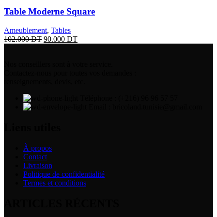
Table Moderne Square
Ameublement
,
Tables
102.000
DT
90.000
DT
Nos conseillers sont à votre service.
Contactez-nous pour toutes vos demandes :
renseignements, devis, etc.
Téléphone : (+216) 96 96 57 57
Email : bricoland.tunisie@gmail.com
Liens utiles
À propos
Contact
Livraison
Politique de confidentialité
Termes et conditions
ARTICLES RÉCENTS