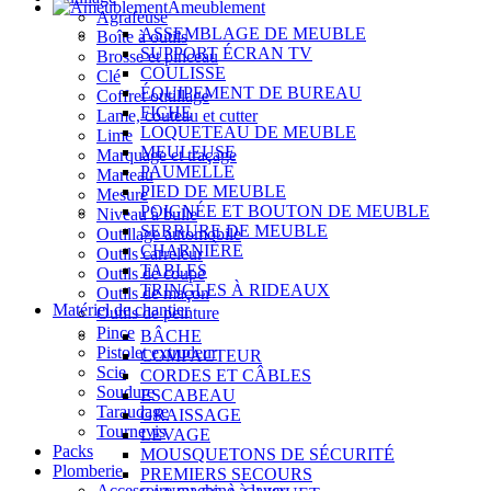
Ameublement
Agrafeuse
ASSEMBLAGE DE MEUBLE
Boîte à outils
SUPPORT ÉCRAN TV
Brosse et pinceau
COULISSE
Clé
ÉQUIPEMENT DE BUREAU
Coffret outillage
FICHE
Lame, couteau et cutter
LOQUETEAU DE MEUBLE
Lime
MEULEUSE
Marquage et traçage
PAUMELLE
Marteau
PIED DE MEUBLE
Mesure
POIGNÉE ET BOUTON DE MEUBLE
Niveau à bulle
SERRURE DE MEUBLE
Outillage automobile
CHARNIÈRE
Outils carreleur
TABLES
Outils de coupe
TRINGLES À RIDEAUX
Outils de maçon
Matériel de chantier
Outils de peinture
Pince
BÂCHE
Pistolet extrudeur
COMPACTEUR
Scie
CORDES ET CÂBLES
Soudure
ESCABEAU
Taraudage
GRAISSAGE
Tournevis
LEVAGE
Packs
MOUSQUETONS DE SÉCURITÉ
Plomberie
PREMIERS SECOURS
Accessoire machine à laver