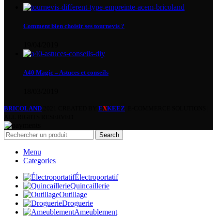
Comment bien choisir ses tournevis ?
19/04/2019
A40 Magic – Astuces et conseils
18/03/2019
BRICOLAND
2021 CREATED BY
E
X
KEEZ
. E-COMMERCE SOLUTIONS |
ALL RIGHTS RESERVED.
Search
Menu
Categories
Électroportatif
Quincaillerie
Outillage
Droguerie
Ameublement