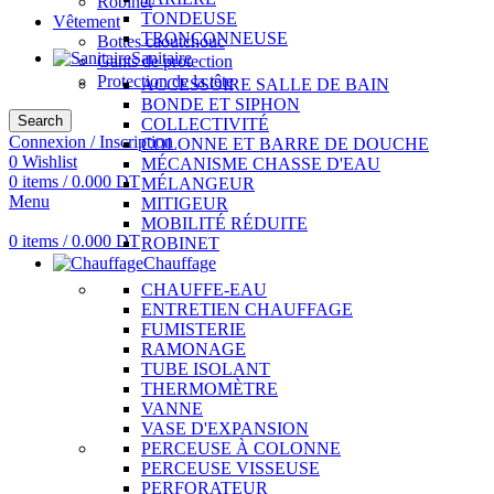
Robinet
TONDEUSE
Vêtement
TRONÇONNEUSE
Bottes caoutchouc
Sanitaire
Gants de protection
Protection de la tête
ACCESSOIRE SALLE DE BAIN
BONDE ET SIPHON
Search
COLLECTIVITÉ
Connexion / Inscription
COLONNE ET BARRE DE DOUCHE
0
Wishlist
MÉCANISME CHASSE D'EAU
0
items
/
0.000
DT
MÉLANGEUR
Menu
MITIGEUR
MOBILITÉ RÉDUITE
0
items
/
0.000
DT
ROBINET
Chauffage
CHAUFFE-EAU
ENTRETIEN CHAUFFAGE
FUMISTERIE
RAMONAGE
TUBE ISOLANT
THERMOMÈTRE
VANNE
VASE D'EXPANSION
PERCEUSE À COLONNE
PERCEUSE VISSEUSE
PERFORATEUR