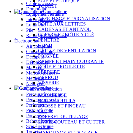
SCIE ÉLECTRIQUE
Câble et cosse
TOURET
Domotique
Quincaillerie
Équipement tertiaire
AFFICHAGE ET SIGNALISATION
Interrupteur et prise
BOÎTE AUX LETTRES
Luminaire
CADENAS ET ANTIVOL
Pile
COFFRE ET BOÎTE À CLÉ
Rallonge et multiprise
FENÊTRE
Électroportatif
GOND
Air comprimé
GRILLE DE VENTILATION
Consommable
POIGNÉE
Décapeur
RAMPE ET MAIN COURANTE
Défonceuse
ROUE ET ROULETTE
Malaxeur
SERRURE
Marteau piqueur
VERROU
Meuleuse
VISSERIE
Nettoyeur
Outillage
Outil multifonction
Perceuse à colonne
AGRAFEUSE
Perceuse visseuse
BOÎTE À OUTILS
Perforateur
BROSSE ET PINCEAU
Pistolet à colle
CLÉ
Ponceuse
COFFRET OUTILLAGE
Rabot électrique
LAME, COUTEAU ET CUTTER
Scie électrique
LIME
Touret
MARQUAGE ET TRAÇAGE