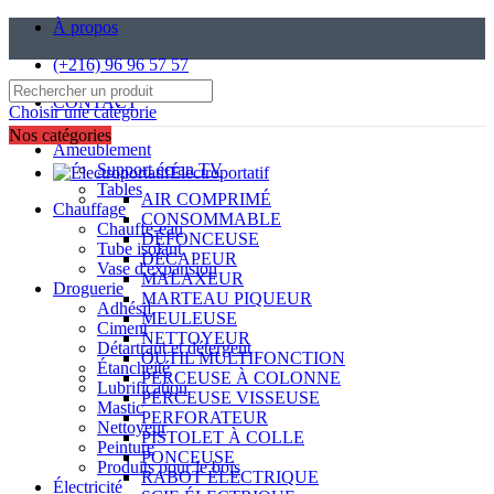
À propos
(+216) 96 96 57 57
CONTACT
Choisir une catégorie
Nos catégories
Ameublement
Support écran TV
Électroportatif
Tables
AIR COMPRIMÉ
Chauffage
CONSOMMABLE
Chauffe-eau
DÉFONCEUSE
Tube isolant
DÉCAPEUR
Vase d'expansion
MALAXEUR
Droguerie
MARTEAU PIQUEUR
Adhésif
MEULEUSE
Ciment
NETTOYEUR
Détartrant et détergent
OUTIL MULTIFONCTION
Étanchéité
PERCEUSE À COLONNE
Lubrification
PERCEUSE VISSEUSE
Mastic
PERFORATEUR
Nettoyeur
PISTOLET À COLLE
Peinture
PONCEUSE
Produits pour le bois
RABOT ÉLECTRIQUE
Électricité