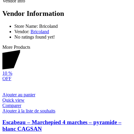
Vendor Info
Vendor Information
Store Name:
Bricoland
Vendor:
Bricoland
No ratings found yet!
More Products
10
%
OFF
Ajouter au panier
Quick view
Comparer
Ajouter à la liste de souhaits
Escabeau – Marchepied 4 marches – pyramide –
blanc CAGSAN