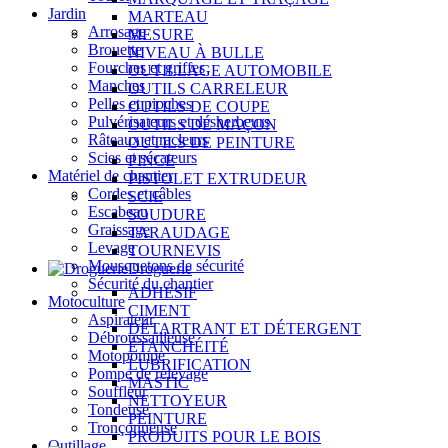
Jardin
MARTEAU
Arrosage
MESURE
Brouette
NIVEAU À BULLE
Fourches et griffes
OUTILLAGE AUTOMOBILE
Manches
OUTILS CARRELEUR
Pelles et pioches
OUTILS DE COUPE
Pulvérisateurs et désherbeurs
OUTILS DE MAÇON
Râteaux et racleurs
OUTILS DE PEINTURE
Scies et sécateurs
PINCE
Matériel de chantier
PISTOLET EXTRUDEUR
Cordes et câbles
SCIE
Escabeau
SOUDURE
Graissage
TARAUDAGE
Levage
TOURNEVIS
Mousquetons de sécurité
Droguerie
Sécurité du chantier
ADHÉSIF
Motoculture
CIMENT
Aspirateur
DÉTARTRANT ET DÉTERGENT
Débroussailleuse
ÉTANCHÉITÉ
Motopompe
LUBRIFICATION
Pompe de relevage
MASTIC
Souffleur
NETTOYEUR
Tondeuse
PEINTURE
Tronçonneuse
PRODUITS POUR LE BOIS
Outillage