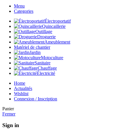
Menu
Categories
Électroportatif
Quincaillerie
Outillage
Droguerie
Ameublement
Matériel de chantier
Jardin
Motoculture
Sanitaire
Chauffage
Électricité
Home
Actualités
Wishlist
Connexion / Inscription
Panier
Fermer
Sign in