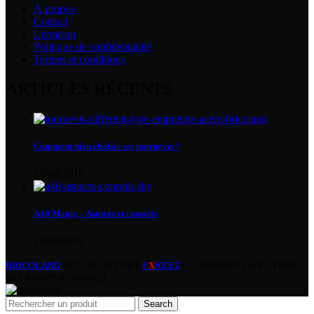
À propos
Contact
Livraison
Politique de confidentialité
Termes et conditions
ARTICLES RÉCENTS
Comment bien choisir ses tournevis ?
19/04/2019
A40 Magic – Astuces et conseils
18/03/2019
BRICOLAND
2021 CREATED BY
E
X
KEEZ
. E-COMMERCE SOLUTIONS |
ALL RIGHTS RESERVED.
Search