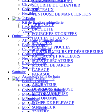
SANGLES À CLIQUET
Clapet
SÉCURITÉ DU CHANTIER
Collecteur
TRÉTEAUX
Flexible
VENTOUSE DE MANUTENTION
Joint
Jardin
Kit de fixation robinetterie
ARROSAGE
Lave bassin
BROUETTE
Vanne
FOURCHES ET GRIFFES
Quincaillerie
HACHES ET COINS
Affichage et signalisation
MANCHES
Boîte aux lettres
PELLES ET PIOCHES
Cadenas et antivol
PULVÉRISATEURS ET DÉSHERBEURS
Coffre et boîte à clé
RÂTEAUX ET RACLEURS
Nez de marche
SCIES ET SÉCATEURS
Roue et roulette
MEUBLE DE JARDIN
Serrure
GARAGE
Sanitaire
PARASOL
Accessoire salle de bain
Motoculture
Bonde et siphon
ASPIRATEUR
Collectivité
DÉBROUSSAILLEUSE
Colonne et barre de douche
MOTOFAUCHEUSE
Mécanisme chasse d'eau
MOTOPOMPE
Mélangeur
POMPE DE RELEVAGE
Mitigeur
SOUFFLEUR
Mobilité réduite
TARIÈRE