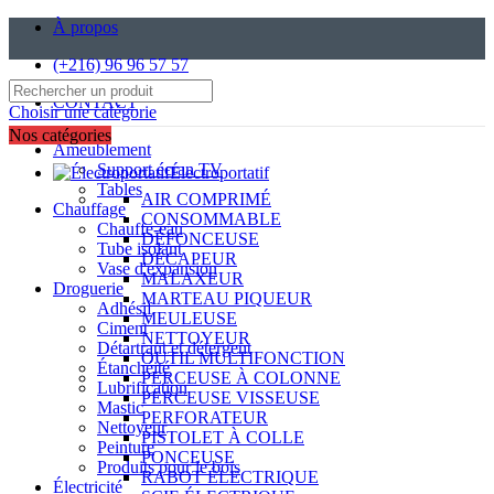
À propos
(+216) 96 96 57 57
CONTACT
Choisir une catégorie
Nos catégories
Ameublement
Support écran TV
Électroportatif
Tables
AIR COMPRIMÉ
Chauffage
CONSOMMABLE
Chauffe-eau
DÉFONCEUSE
Tube isolant
DÉCAPEUR
Vase d'expansion
MALAXEUR
Droguerie
MARTEAU PIQUEUR
Adhésif
MEULEUSE
Ciment
NETTOYEUR
Détartrant et détergent
OUTIL MULTIFONCTION
Étanchéité
PERCEUSE À COLONNE
Lubrification
PERCEUSE VISSEUSE
Mastic
PERFORATEUR
Nettoyeur
PISTOLET À COLLE
Peinture
PONCEUSE
Produits pour le bois
RABOT ÉLECTRIQUE
Électricité