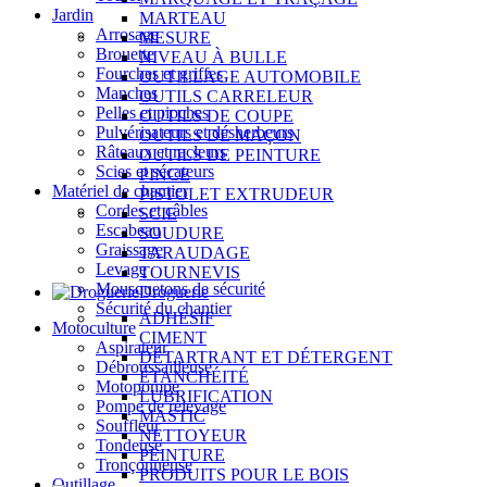
Jardin
MARTEAU
Arrosage
MESURE
Brouette
NIVEAU À BULLE
Fourches et griffes
OUTILLAGE AUTOMOBILE
Manches
OUTILS CARRELEUR
Pelles et pioches
OUTILS DE COUPE
Pulvérisateurs et désherbeurs
OUTILS DE MAÇON
Râteaux et racleurs
OUTILS DE PEINTURE
Scies et sécateurs
PINCE
Matériel de chantier
PISTOLET EXTRUDEUR
Cordes et câbles
SCIE
Escabeau
SOUDURE
Graissage
TARAUDAGE
Levage
TOURNEVIS
Mousquetons de sécurité
Droguerie
Sécurité du chantier
ADHÉSIF
Motoculture
CIMENT
Aspirateur
DÉTARTRANT ET DÉTERGENT
Débroussailleuse
ÉTANCHÉITÉ
Motopompe
LUBRIFICATION
Pompe de relevage
MASTIC
Souffleur
NETTOYEUR
Tondeuse
PEINTURE
Tronçonneuse
PRODUITS POUR LE BOIS
Outillage