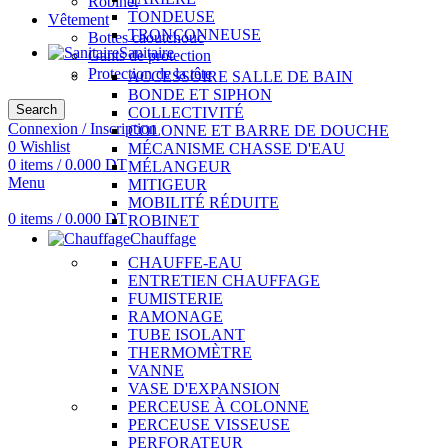
Robinet
TONDEUSE
Vêtement
TRONÇONNEUSE
Bottes caoutchouc
Sanitaire
Gants de protection
Protection de la tête
ACCESSOIRE SALLE DE BAIN
BONDE ET SIPHON
Search
COLLECTIVITÉ
Connexion / Inscription
COLONNE ET BARRE DE DOUCHE
0
Wishlist
MÉCANISME CHASSE D'EAU
0
items
/
0.000
DT
MÉLANGEUR
Menu
MITIGEUR
MOBILITÉ RÉDUITE
0
items
/
0.000
DT
ROBINET
Chauffage
CHAUFFE-EAU
ENTRETIEN CHAUFFAGE
FUMISTERIE
RAMONAGE
TUBE ISOLANT
THERMOMÈTRE
VANNE
VASE D'EXPANSION
PERCEUSE À COLONNE
PERCEUSE VISSEUSE
PERFORATEUR