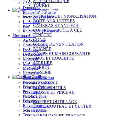
SCIE ÉLECTRIQUE
Câble et cosse
TOURET
Domotique
Quincaillerie
Équipement tertiaire
AFFICHAGE ET SIGNALISATION
Interrupteur et prise
BOÎTE AUX LETTRES
Luminaire
CADENAS ET ANTIVOL
Pile
COFFRE ET BOÎTE À CLÉ
Rallonge et multiprise
FENÊTRE
Électroportatif
GOND
Air comprimé
GRILLE DE VENTILATION
Consommable
POIGNÉE
Décapeur
RAMPE ET MAIN COURANTE
Défonceuse
ROUE ET ROULETTE
Malaxeur
SERRURE
Marteau piqueur
VERROU
Meuleuse
VISSERIE
Nettoyeur
Outillage
Outil multifonction
Perceuse à colonne
AGRAFEUSE
Perceuse visseuse
BOÎTE À OUTILS
Perforateur
BROSSE ET PINCEAU
Pistolet à colle
CLÉ
Ponceuse
COFFRET OUTILLAGE
Rabot électrique
LAME, COUTEAU ET CUTTER
Scie électrique
LIME
Touret
MARQUAGE ET TRAÇAGE