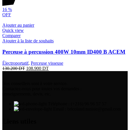
16
%
OFF
Ajouter au panier
Quick view
Comparer
Ajouter à la liste de souhaits
Perceuse à percussion 400W 10mm ID400 B ACEM
Électroportatif
,
Perceuse visseuse
130.200
DT
108.900
DT
Nos conseillers sont à votre service.
Contactez-nous pour toutes vos demandes :
renseignements, devis, etc.
Téléphone : (+216) 96 96 57 57
Email : bricoland.tunisie@gmail.com
Liens utiles