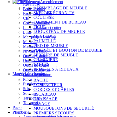
Ameublement
Agrafeuse
ASSEMBLAGE DE MEUBLE
Boîte à outils
SUPPORT ÉCRAN TV
Brosse et pinceau
COULISSE
Clé
ÉQUIPEMENT DE BUREAU
Coffret outillage
FICHE
Lame, couteau et cutter
LOQUETEAU DE MEUBLE
Lime
MEULEUSE
Marquage et traçage
PAUMELLE
Marteau
PIED DE MEUBLE
Mesure
POIGNÉE ET BOUTON DE MEUBLE
Niveau à bulle
SERRURE DE MEUBLE
Outillage automobile
CHARNIÈRE
Outils carreleur
TABLES
Outils de coupe
TRINGLES À RIDEAUX
Outils de maçon
Matériel de chantier
Outils de peinture
Pince
BÂCHE
Pistolet extrudeur
COMPACTEUR
Scie
CORDES ET CÂBLES
Soudure
ESCABEAU
Taraudage
GRAISSAGE
Tournevis
LEVAGE
Packs
MOUSQUETONS DE SÉCURITÉ
Plomberie
PREMIERS SECOURS
Accessoire machine à laver