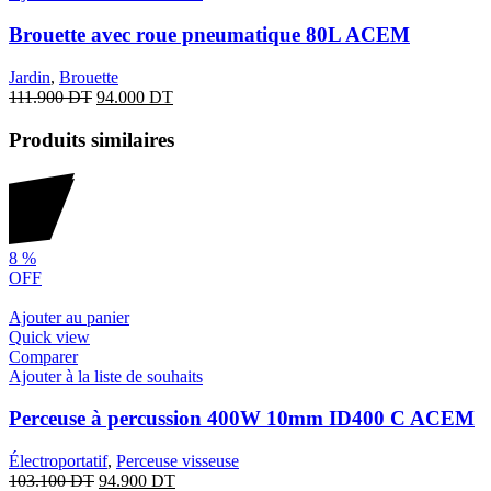
Brouette avec roue pneumatique 80L ACEM
Jardin
,
Brouette
111.900
DT
94.000
DT
Produits similaires
8
%
OFF
Ajouter au panier
Quick view
Comparer
Ajouter à la liste de souhaits
Perceuse à percussion 400W 10mm ID400 C ACEM
Électroportatif
,
Perceuse visseuse
103.100
DT
94.900
DT