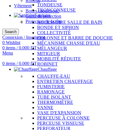
Robinet
TONDEUSE
Vêtement
TRONÇONNEUSE
Bottes caoutchouc
Sanitaire
Gants de protection
Protection de la tête
ACCESSOIRE SALLE DE BAIN
BONDE ET SIPHON
Search
COLLECTIVITÉ
Connexion / Inscription
COLONNE ET BARRE DE DOUCHE
0
Wishlist
MÉCANISME CHASSE D'EAU
0
items
/
0.000
DT
MÉLANGEUR
Menu
MITIGEUR
MOBILITÉ RÉDUITE
0
items
/
0.000
DT
ROBINET
Chauffage
CHAUFFE-EAU
ENTRETIEN CHAUFFAGE
FUMISTERIE
RAMONAGE
TUBE ISOLANT
THERMOMÈTRE
VANNE
VASE D'EXPANSION
PERCEUSE À COLONNE
PERCEUSE VISSEUSE
PERFORATEUR