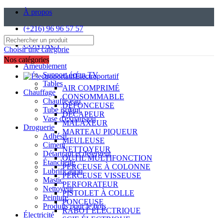
À propos
(+216) 96 96 57 57
CONTACT
Choisir une catégorie
Nos catégories
Ameublement
Support écran TV
Électroportatif
Tables
AIR COMPRIMÉ
Chauffage
CONSOMMABLE
Chauffe-eau
DÉFONCEUSE
Tube isolant
DÉCAPEUR
Vase d'expansion
MALAXEUR
Droguerie
MARTEAU PIQUEUR
Adhésif
MEULEUSE
Ciment
NETTOYEUR
Détartrant et détergent
OUTIL MULTIFONCTION
Étanchéité
PERCEUSE À COLONNE
Lubrification
PERCEUSE VISSEUSE
Mastic
PERFORATEUR
Nettoyeur
PISTOLET À COLLE
Peinture
PONCEUSE
Produits pour le bois
RABOT ÉLECTRIQUE
Électricité