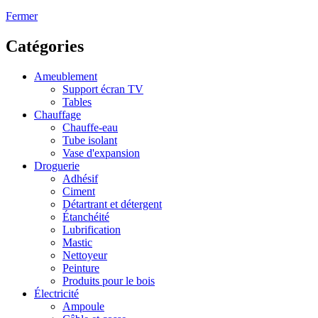
Fermer
Catégories
Ameublement
Support écran TV
Tables
Chauffage
Chauffe-eau
Tube isolant
Vase d'expansion
Droguerie
Adhésif
Ciment
Détartrant et détergent
Étanchéité
Lubrification
Mastic
Nettoyeur
Peinture
Produits pour le bois
Électricité
Ampoule