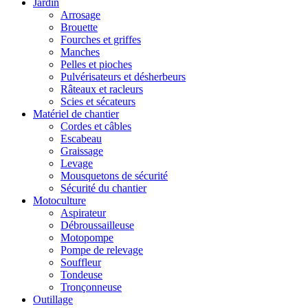
Jardin
Arrosage
Brouette
Fourches et griffes
Manches
Pelles et pioches
Pulvérisateurs et désherbeurs
Râteaux et racleurs
Scies et sécateurs
Matériel de chantier
Cordes et câbles
Escabeau
Graissage
Levage
Mousquetons de sécurité
Sécurité du chantier
Motoculture
Aspirateur
Débroussailleuse
Motopompe
Pompe de relevage
Souffleur
Tondeuse
Tronçonneuse
Outillage