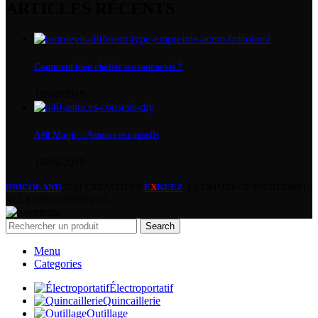
ARTICLES RÉCENTS
Comment bien choisir ses tournevis ?
19/04/2019
A40 Magic – Astuces et conseils
18/03/2019
BRICOLAND
2021 CREATED BY
E
X
KEEZ
. E-COMMERCE SOLUTIONS |
ALL RIGHTS RESERVED.
Search
Menu
Categories
Électroportatif
Quincaillerie
Outillage