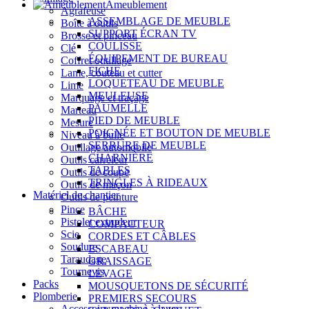
Ameublement
Agrafeuse
ASSEMBLAGE DE MEUBLE
Boîte à outils
SUPPORT ÉCRAN TV
Brosse et pinceau
COULISSE
Clé
ÉQUIPEMENT DE BUREAU
Coffret outillage
FICHE
Lame, couteau et cutter
LOQUETEAU DE MEUBLE
Lime
MEULEUSE
Marquage et traçage
PAUMELLE
Marteau
PIED DE MEUBLE
Mesure
POIGNÉE ET BOUTON DE MEUBLE
Niveau à bulle
SERRURE DE MEUBLE
Outillage automobile
CHARNIÈRE
Outils carreleur
TABLES
Outils de coupe
TRINGLES À RIDEAUX
Outils de maçon
Matériel de chantier
Outils de peinture
Pince
BÂCHE
Pistolet extrudeur
COMPACTEUR
Scie
CORDES ET CÂBLES
Soudure
ESCABEAU
Taraudage
GRAISSAGE
Tournevis
LEVAGE
Packs
MOUSQUETONS DE SÉCURITÉ
Plomberie
PREMIERS SECOURS
Accessoire machine à laver