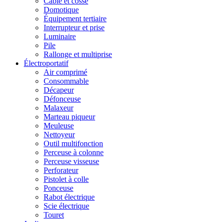
Câble et cosse
Domotique
Équipement tertiaire
Interrupteur et prise
Luminaire
Pile
Rallonge et multiprise
Électroportatif
Air comprimé
Consommable
Décapeur
Défonceuse
Malaxeur
Marteau piqueur
Meuleuse
Nettoyeur
Outil multifonction
Perceuse à colonne
Perceuse visseuse
Perforateur
Pistolet à colle
Ponceuse
Rabot électrique
Scie électrique
Touret