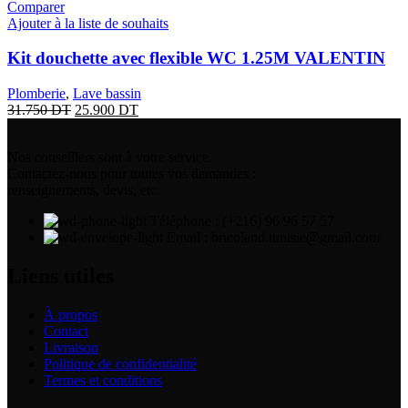
Comparer
Ajouter à la liste de souhaits
Kit douchette avec flexible WC 1.25M VALENTIN
Plomberie
,
Lave bassin
31.750
DT
25.900
DT
Nos conseillers sont à votre service.
Contactez-nous pour toutes vos demandes :
renseignements, devis, etc.
Téléphone : (+216) 96 96 57 57
Email : bricoland.tunisie@gmail.com
Liens utiles
À propos
Contact
Livraison
Politique de confidentialité
Termes et conditions