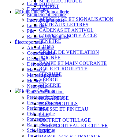
SCIE ÉLECTRIQUE
Câble et cosse
TOURET
Domotique
Quincaillerie
Équipement tertiaire
AFFICHAGE ET SIGNALISATION
Interrupteur et prise
BOÎTE AUX LETTRES
Luminaire
CADENAS ET ANTIVOL
Pile
COFFRE ET BOÎTE À CLÉ
Rallonge et multiprise
FENÊTRE
Électroportatif
GOND
Air comprimé
GRILLE DE VENTILATION
Consommable
POIGNÉE
Décapeur
RAMPE ET MAIN COURANTE
Défonceuse
ROUE ET ROULETTE
Malaxeur
SERRURE
Marteau piqueur
VERROU
Meuleuse
VISSERIE
Nettoyeur
Outillage
Outil multifonction
Perceuse à colonne
AGRAFEUSE
Perceuse visseuse
BOÎTE À OUTILS
Perforateur
BROSSE ET PINCEAU
Pistolet à colle
CLÉ
Ponceuse
COFFRET OUTILLAGE
Rabot électrique
LAME, COUTEAU ET CUTTER
Scie électrique
LIME
Touret
MARQUAGE ET TRAÇAGE