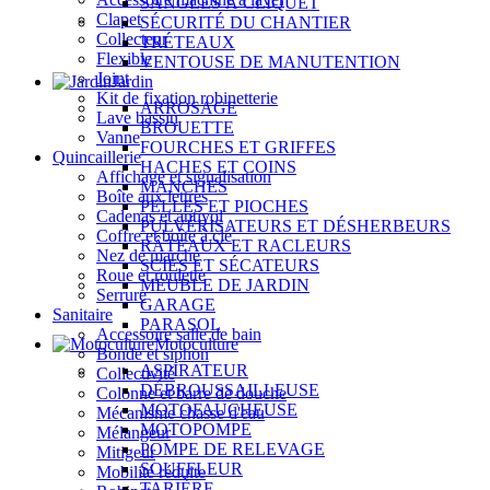
SANGLES À CLIQUET
Clapet
SÉCURITÉ DU CHANTIER
Collecteur
TRÉTEAUX
Flexible
VENTOUSE DE MANUTENTION
Joint
Jardin
Kit de fixation robinetterie
ARROSAGE
Lave bassin
BROUETTE
Vanne
FOURCHES ET GRIFFES
Quincaillerie
HACHES ET COINS
Affichage et signalisation
MANCHES
Boîte aux lettres
PELLES ET PIOCHES
Cadenas et antivol
PULVÉRISATEURS ET DÉSHERBEURS
Coffre et boîte à clé
RÂTEAUX ET RACLEURS
Nez de marche
SCIES ET SÉCATEURS
Roue et roulette
MEUBLE DE JARDIN
Serrure
GARAGE
Sanitaire
PARASOL
Accessoire salle de bain
Motoculture
Bonde et siphon
ASPIRATEUR
Collectivité
DÉBROUSSAILLEUSE
Colonne et barre de douche
MOTOFAUCHEUSE
Mécanisme chasse d'eau
MOTOPOMPE
Mélangeur
POMPE DE RELEVAGE
Mitigeur
SOUFFLEUR
Mobilité réduite
TARIÈRE