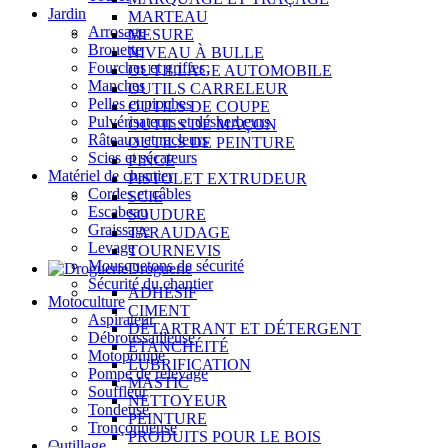
Jardin
MARTEAU
Arrosage
MESURE
Brouette
NIVEAU À BULLE
Fourches et griffes
OUTILLAGE AUTOMOBILE
Manches
OUTILS CARRELEUR
Pelles et pioches
OUTILS DE COUPE
Pulvérisateurs et désherbeurs
OUTILS DE MAÇON
Râteaux et racleurs
OUTILS DE PEINTURE
Scies et sécateurs
PINCE
Matériel de chantier
PISTOLET EXTRUDEUR
Cordes et câbles
SCIE
Escabeau
SOUDURE
Graissage
TARAUDAGE
Levage
TOURNEVIS
Mousquetons de sécurité
Droguerie
Sécurité du chantier
ADHÉSIF
Motoculture
CIMENT
Aspirateur
DÉTARTRANT ET DÉTERGENT
Débroussailleuse
ÉTANCHÉITÉ
Motopompe
LUBRIFICATION
Pompe de relevage
MASTIC
Souffleur
NETTOYEUR
Tondeuse
PEINTURE
Tronçonneuse
PRODUITS POUR LE BOIS
Outillage