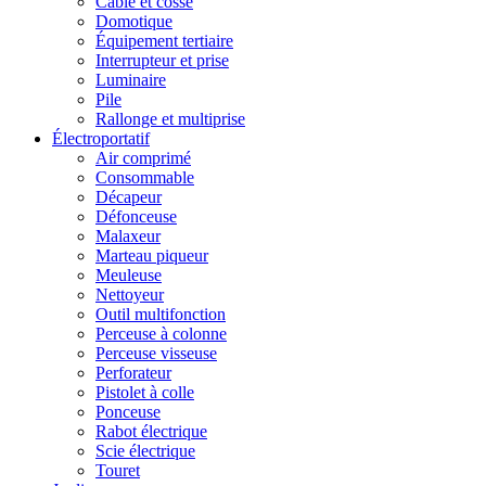
Câble et cosse
Domotique
Équipement tertiaire
Interrupteur et prise
Luminaire
Pile
Rallonge et multiprise
Électroportatif
Air comprimé
Consommable
Décapeur
Défonceuse
Malaxeur
Marteau piqueur
Meuleuse
Nettoyeur
Outil multifonction
Perceuse à colonne
Perceuse visseuse
Perforateur
Pistolet à colle
Ponceuse
Rabot électrique
Scie électrique
Touret