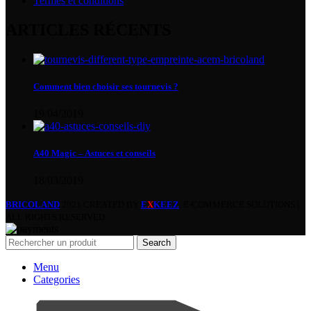
Termes et conditions
ARTICLES RÉCENTS
Comment bien choisir ses tournevis ?
19/04/2019
A40 Magic – Astuces et conseils
18/03/2019
BRICOLAND
2021 CREATED BY
E
X
KEEZ
. E-COMMERCE SOLUTIONS |
ALL RIGHTS RESERVED.
Search
Menu
Categories