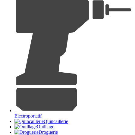
Électroportatif
Quincaillerie
Outillage
Droguerie