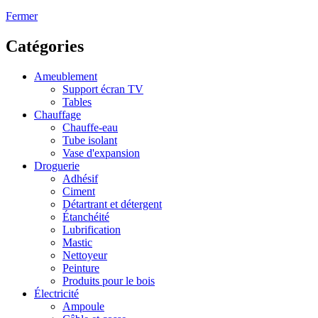
Fermer
Catégories
Ameublement
Support écran TV
Tables
Chauffage
Chauffe-eau
Tube isolant
Vase d'expansion
Droguerie
Adhésif
Ciment
Détartrant et détergent
Étanchéité
Lubrification
Mastic
Nettoyeur
Peinture
Produits pour le bois
Électricité
Ampoule