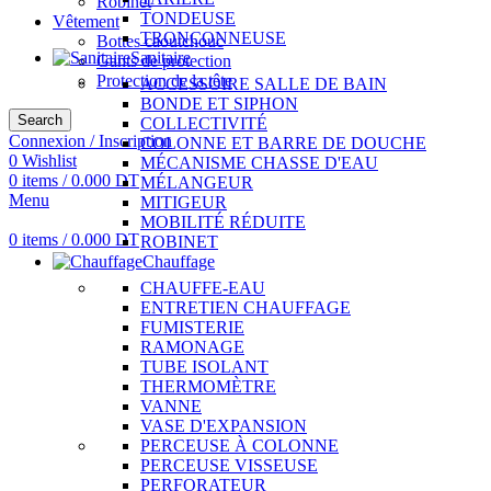
Robinet
TONDEUSE
Vêtement
TRONÇONNEUSE
Bottes caoutchouc
Sanitaire
Gants de protection
Protection de la tête
ACCESSOIRE SALLE DE BAIN
BONDE ET SIPHON
Search
COLLECTIVITÉ
Connexion / Inscription
COLONNE ET BARRE DE DOUCHE
0
Wishlist
MÉCANISME CHASSE D'EAU
0
items
/
0.000
DT
MÉLANGEUR
Menu
MITIGEUR
MOBILITÉ RÉDUITE
0
items
/
0.000
DT
ROBINET
Chauffage
CHAUFFE-EAU
ENTRETIEN CHAUFFAGE
FUMISTERIE
RAMONAGE
TUBE ISOLANT
THERMOMÈTRE
VANNE
VASE D'EXPANSION
PERCEUSE À COLONNE
PERCEUSE VISSEUSE
PERFORATEUR