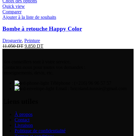
Choix des options
Quick view
Comparer
Ajouter à la liste de souhaits
Bombe à retouche Happy Color
Droguerie
,
Peinture
11.050
DT
9.850
DT
Nos conseillers sont à votre service.
Contactez-nous pour toutes vos demandes :
renseignements, devis, etc.
Téléphone : (+216) 96 96 57 57
Email : bricoland.tunisie@gmail.com
Liens utiles
À propos
Contact
Livraison
Politique de confidentialité