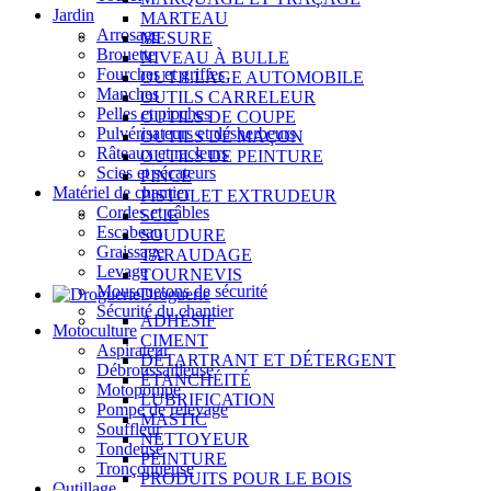
Jardin
MARTEAU
Arrosage
MESURE
Brouette
NIVEAU À BULLE
Fourches et griffes
OUTILLAGE AUTOMOBILE
Manches
OUTILS CARRELEUR
Pelles et pioches
OUTILS DE COUPE
Pulvérisateurs et désherbeurs
OUTILS DE MAÇON
Râteaux et racleurs
OUTILS DE PEINTURE
Scies et sécateurs
PINCE
Matériel de chantier
PISTOLET EXTRUDEUR
Cordes et câbles
SCIE
Escabeau
SOUDURE
Graissage
TARAUDAGE
Levage
TOURNEVIS
Mousquetons de sécurité
Droguerie
Sécurité du chantier
ADHÉSIF
Motoculture
CIMENT
Aspirateur
DÉTARTRANT ET DÉTERGENT
Débroussailleuse
ÉTANCHÉITÉ
Motopompe
LUBRIFICATION
Pompe de relevage
MASTIC
Souffleur
NETTOYEUR
Tondeuse
PEINTURE
Tronçonneuse
PRODUITS POUR LE BOIS
Outillage