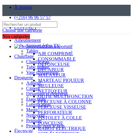
À propos
(+216) 96 96 57 57
CONTACT
Choisir une catégorie
Nos catégories
Ameublement
Support écran TV
Électroportatif
Tables
AIR COMPRIMÉ
Chauffage
CONSOMMABLE
Chauffe-eau
DÉFONCEUSE
Tube isolant
DÉCAPEUR
Vase d'expansion
MALAXEUR
Droguerie
MARTEAU PIQUEUR
Adhésif
MEULEUSE
Ciment
NETTOYEUR
Détartrant et détergent
OUTIL MULTIFONCTION
Étanchéité
PERCEUSE À COLONNE
Lubrification
PERCEUSE VISSEUSE
Mastic
PERFORATEUR
Nettoyeur
PISTOLET À COLLE
Peinture
PONCEUSE
Produits pour le bois
RABOT ÉLECTRIQUE
Électricité