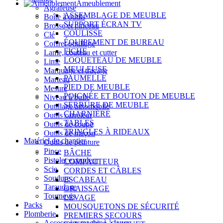
Ameublement
Agrafeuse
ASSEMBLAGE DE MEUBLE
Boîte à outils
SUPPORT ÉCRAN TV
Brosse et pinceau
COULISSE
Clé
ÉQUIPEMENT DE BUREAU
Coffret outillage
FICHE
Lame, couteau et cutter
LOQUETEAU DE MEUBLE
Lime
MEULEUSE
Marquage et traçage
PAUMELLE
Marteau
PIED DE MEUBLE
Mesure
POIGNÉE ET BOUTON DE MEUBLE
Niveau à bulle
SERRURE DE MEUBLE
Outillage automobile
CHARNIÈRE
Outils carreleur
TABLES
Outils de coupe
TRINGLES À RIDEAUX
Outils de maçon
Matériel de chantier
Outils de peinture
Pince
BÂCHE
Pistolet extrudeur
COMPACTEUR
Scie
CORDES ET CÂBLES
Soudure
ESCABEAU
Taraudage
GRAISSAGE
Tournevis
LEVAGE
Packs
MOUSQUETONS DE SÉCURITÉ
Plomberie
PREMIERS SECOURS
Accessoire machine à laver