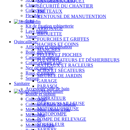
SANGLES À CLIQUET
Clapet
SÉCURITÉ DU CHANTIER
Collecteur
TRÉTEAUX
Flexible
VENTOUSE DE MANUTENTION
Joint
Jardin
Kit de fixation robinetterie
ARROSAGE
Lave bassin
BROUETTE
Vanne
FOURCHES ET GRIFFES
Quincaillerie
HACHES ET COINS
Affichage et signalisation
MANCHES
Boîte aux lettres
PELLES ET PIOCHES
Cadenas et antivol
PULVÉRISATEURS ET DÉSHERBEURS
Coffre et boîte à clé
RÂTEAUX ET RACLEURS
Nez de marche
SCIES ET SÉCATEURS
Roue et roulette
MEUBLE DE JARDIN
Serrure
GARAGE
Sanitaire
PARASOL
Accessoire salle de bain
Motoculture
Bonde et siphon
ASPIRATEUR
Collectivité
DÉBROUSSAILLEUSE
Colonne et barre de douche
MOTOFAUCHEUSE
Mécanisme chasse d'eau
MOTOPOMPE
Mélangeur
POMPE DE RELEVAGE
Mitigeur
SOUFFLEUR
Mobilité réduite
TARIÈRE