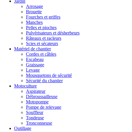
Jardin
Arrosage
Brouette
Fourches et griffes
Manches
Pelles et pioches
Pulvérisateurs et désherbeurs
Râteaux et racleurs
Scies et sécateurs
Matériel de chantier
Cordes et câbles
Escabeau
Graissage
Levage
Mousquetons de sécurité
Sécurité du chantier
Motoculture
Aspirateur
Débroussailleuse
Motopompe
Pompe de relevage
Souffleur
Tondeuse
Tronçonneuse
Outillage