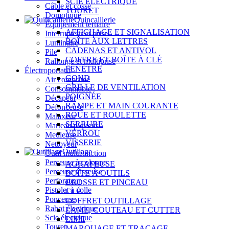
SCIE ÉLECTRIQUE
Câble et cosse
TOURET
Domotique
Quincaillerie
Équipement tertiaire
AFFICHAGE ET SIGNALISATION
Interrupteur et prise
BOÎTE AUX LETTRES
Luminaire
CADENAS ET ANTIVOL
Pile
COFFRE ET BOÎTE À CLÉ
Rallonge et multiprise
FENÊTRE
Électroportatif
GOND
Air comprimé
GRILLE DE VENTILATION
Consommable
POIGNÉE
Décapeur
RAMPE ET MAIN COURANTE
Défonceuse
ROUE ET ROULETTE
Malaxeur
SERRURE
Marteau piqueur
VERROU
Meuleuse
VISSERIE
Nettoyeur
Outillage
Outil multifonction
Perceuse à colonne
AGRAFEUSE
Perceuse visseuse
BOÎTE À OUTILS
Perforateur
BROSSE ET PINCEAU
Pistolet à colle
CLÉ
Ponceuse
COFFRET OUTILLAGE
Rabot électrique
LAME, COUTEAU ET CUTTER
Scie électrique
LIME
Touret
MARQUAGE ET TRAÇAGE