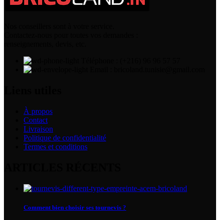
Nos conseillers sont à votre service.
Contactez-nous pour toutes vos demandes :
renseignements, devis, etc.
Téléphone : (+216) 96 96 57 57
Email : bricoland.tunisie@gmail.com
Liens utiles
À propos
Contact
Livraison
Politique de confidentialité
Termes et conditions
ARTICLES RÉCENTS
Comment bien choisir ses tournevis ?