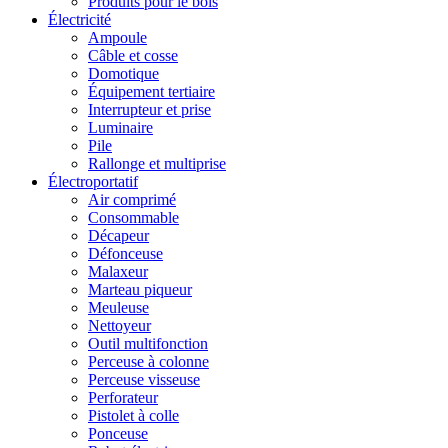
Produits pour le bois
Électricité
Ampoule
Câble et cosse
Domotique
Équipement tertiaire
Interrupteur et prise
Luminaire
Pile
Rallonge et multiprise
Électroportatif
Air comprimé
Consommable
Décapeur
Défonceuse
Malaxeur
Marteau piqueur
Meuleuse
Nettoyeur
Outil multifonction
Perceuse à colonne
Perceuse visseuse
Perforateur
Pistolet à colle
Ponceuse