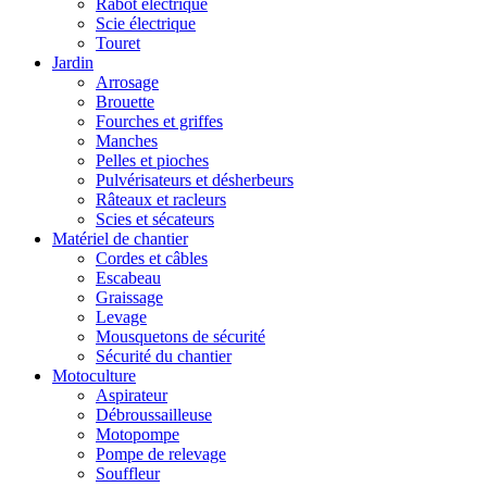
Rabot électrique
Scie électrique
Touret
Jardin
Arrosage
Brouette
Fourches et griffes
Manches
Pelles et pioches
Pulvérisateurs et désherbeurs
Râteaux et racleurs
Scies et sécateurs
Matériel de chantier
Cordes et câbles
Escabeau
Graissage
Levage
Mousquetons de sécurité
Sécurité du chantier
Motoculture
Aspirateur
Débroussailleuse
Motopompe
Pompe de relevage
Souffleur