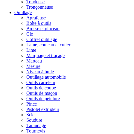
Tondeuse
Tronçonneuse
Outillage
Agrafeuse
Boîte à outils
Brosse et pinceau
Clé
Coffret outillage
Lame, couteau et cutter
Lime
Marquage et traçage
Marteau
Mesure
Niveau à bulle
Outillage automobile
Outils carreleur
Outils de coupe
Outils de maçon
Outils de peinture
Pince
Pistolet extrudeur
Scie
Soudure
Taraudage
Tournevis