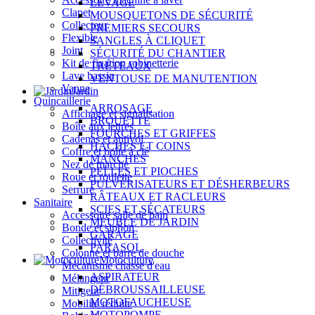
LEVAGE
Clapet
MOUSQUETONS DE SÉCURITÉ
Collecteur
PREMIERS SECOURS
Flexible
SANGLES À CLIQUET
Joint
SÉCURITÉ DU CHANTIER
Kit de fixation robinetterie
TRÉTEAUX
Lave bassin
VENTOUSE DE MANUTENTION
Vanne
Jardin
Quincaillerie
ARROSAGE
Affichage et signalisation
BROUETTE
Boîte aux lettres
FOURCHES ET GRIFFES
Cadenas et antivol
HACHES ET COINS
Coffre et boîte à clé
MANCHES
Nez de marche
PELLES ET PIOCHES
Roue et roulette
PULVÉRISATEURS ET DÉSHERBEURS
Serrure
RÂTEAUX ET RACLEURS
Sanitaire
SCIES ET SÉCATEURS
Accessoire salle de bain
MEUBLE DE JARDIN
Bonde et siphon
GARAGE
Collectivité
PARASOL
Colonne et barre de douche
Motoculture
Mécanisme chasse d'eau
ASPIRATEUR
Mélangeur
DÉBROUSSAILLEUSE
Mitigeur
MOTOFAUCHEUSE
Mobilité réduite
MOTOPOMPE