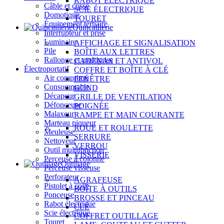
RABOT ÉLECTRIQUE
Câble et cosse
SCIE ÉLECTRIQUE
Domotique
TOURET
Équipement tertiaire
Quincaillerie
Interrupteur et prise
Luminaire
AFFICHAGE ET SIGNALISATION
Pile
BOÎTE AUX LETTRES
Rallonge et multiprise
CADENAS ET ANTIVOL
Électroportatif
COFFRE ET BOÎTE À CLÉ
Air comprimé
FENÊTRE
Consommable
GOND
Décapeur
GRILLE DE VENTILATION
Défonceuse
POIGNÉE
Malaxeur
RAMPE ET MAIN COURANTE
Marteau piqueur
ROUE ET ROULETTE
Meuleuse
SERRURE
Nettoyeur
VERROU
Outil multifonction
VISSERIE
Perceuse à colonne
Outillage
Perceuse visseuse
Perforateur
AGRAFEUSE
Pistolet à colle
BOÎTE À OUTILS
Ponceuse
BROSSE ET PINCEAU
Rabot électrique
CLÉ
Scie électrique
COFFRET OUTILLAGE
Touret