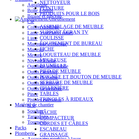
NETTOYEUR
Agrafeuse
PEINTURE
Boîte à outils
PRODUITS POUR LE BOIS
Brosse et pinceau
Ameublement
Clé
ASSEMBLAGE DE MEUBLE
Coffret outillage
SUPPORT ÉCRAN TV
Lame, couteau et cutter
COULISSE
Lime
ÉQUIPEMENT DE BUREAU
Marquage et traçage
FICHE
Marteau
LOQUETEAU DE MEUBLE
Mesure
MEULEUSE
Niveau à bulle
PAUMELLE
Outillage automobile
PIED DE MEUBLE
Outils carreleur
POIGNÉE ET BOUTON DE MEUBLE
Outils de coupe
SERRURE DE MEUBLE
Outils de maçon
CHARNIÈRE
Outils de peinture
TABLES
Pince
TRINGLES À RIDEAUX
Pistolet extrudeur
Matériel de chantier
Scie
Soudure
BÂCHE
Taraudage
COMPACTEUR
Tournevis
CORDES ET CÂBLES
Packs
ESCABEAU
Plomberie
GRAISSAGE
Accessoire machine à laver