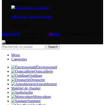
19/04/2019
A40 Magic – Astuces et conseils
18/03/2019
BRICOLAND
2021 CREATED BY
E
X
KEEZ
. E-COMMERCE SOLUTIONS |
ALL RIGHTS RESERVED.
Search
Menu
Categories
Électroportatif
Quincaillerie
Outillage
Droguerie
Ameublement
Matériel de chantier
Jardin
Motoculture
Sanitaire