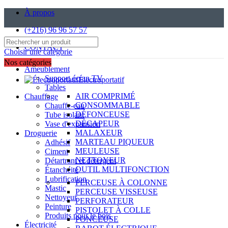
À propos
(+216) 96 96 57 57
CONTACT
Choisir une catégorie
Nos catégories
Ameublement
Support écran TV
Électroportatif
Tables
AIR COMPRIMÉ
Chauffage
CONSOMMABLE
Chauffe-eau
DÉFONCEUSE
Tube isolant
DÉCAPEUR
Vase d'expansion
MALAXEUR
Droguerie
MARTEAU PIQUEUR
Adhésif
MEULEUSE
Ciment
NETTOYEUR
Détartrant et détergent
OUTIL MULTIFONCTION
Étanchéité
Lubrification
PERCEUSE À COLONNE
Mastic
PERCEUSE VISSEUSE
Nettoyeur
PERFORATEUR
Peinture
PISTOLET À COLLE
Produits pour le bois
PONCEUSE
Électricité