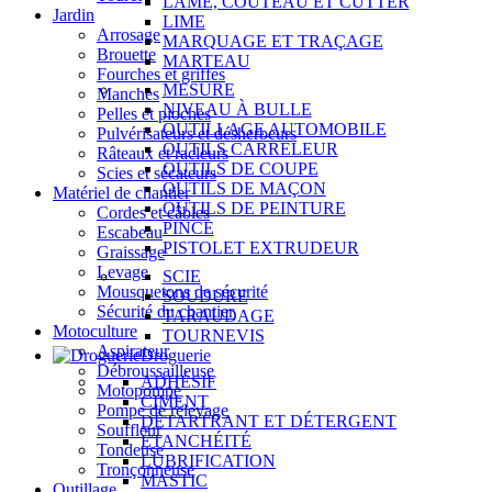
LAME, COUTEAU ET CUTTER
Jardin
LIME
Arrosage
MARQUAGE ET TRAÇAGE
Brouette
MARTEAU
Fourches et griffes
MESURE
Manches
NIVEAU À BULLE
Pelles et pioches
OUTILLAGE AUTOMOBILE
Pulvérisateurs et désherbeurs
OUTILS CARRELEUR
Râteaux et racleurs
OUTILS DE COUPE
Scies et sécateurs
OUTILS DE MAÇON
Matériel de chantier
OUTILS DE PEINTURE
Cordes et câbles
PINCE
Escabeau
PISTOLET EXTRUDEUR
Graissage
Levage
SCIE
Mousquetons de sécurité
SOUDURE
Sécurité du chantier
TARAUDAGE
Motoculture
TOURNEVIS
Aspirateur
Droguerie
Débroussailleuse
ADHÉSIF
Motopompe
CIMENT
Pompe de relevage
DÉTARTRANT ET DÉTERGENT
Souffleur
ÉTANCHÉITÉ
Tondeuse
LUBRIFICATION
Tronçonneuse
MASTIC
Outillage