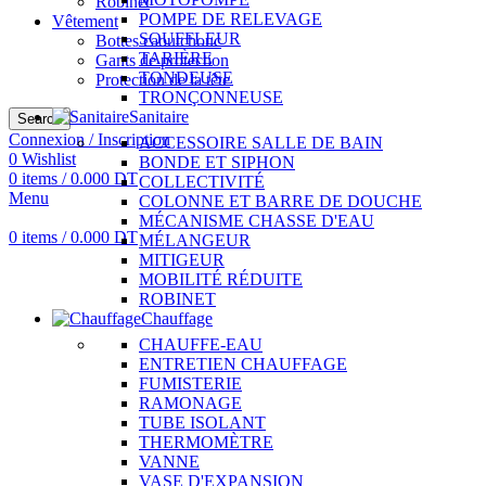
Robinet
POMPE DE RELEVAGE
Vêtement
SOUFFLEUR
Bottes caoutchouc
TARIÈRE
Gants de protection
TONDEUSE
Protection de la tête
TRONÇONNEUSE
Sanitaire
Search
Connexion / Inscription
ACCESSOIRE SALLE DE BAIN
0
Wishlist
BONDE ET SIPHON
0
items
/
0.000
DT
COLLECTIVITÉ
Menu
COLONNE ET BARRE DE DOUCHE
MÉCANISME CHASSE D'EAU
0
items
/
0.000
DT
MÉLANGEUR
MITIGEUR
MOBILITÉ RÉDUITE
ROBINET
Chauffage
CHAUFFE-EAU
ENTRETIEN CHAUFFAGE
FUMISTERIE
RAMONAGE
TUBE ISOLANT
THERMOMÈTRE
VANNE
VASE D'EXPANSION