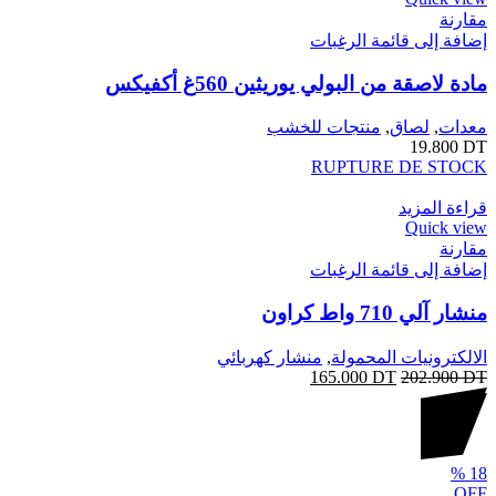
مقارنة
إضافة إلى قائمة الرغبات
مادة لاصقة من البولي يوريثين 560غ أكفيكس
معدات
,
لصاق
,
منتجات للخشب
19.800
DT
RUPTURE DE STOCK
قراءة المزيد
Quick view
مقارنة
إضافة إلى قائمة الرغبات
منشار آلي 710 واط كراون
الالكترونيات المحمولة
,
منشار كهربائي
165.000
DT
202.900
DT
%
18
OFF