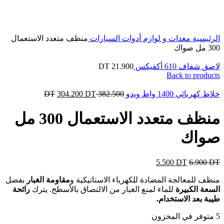
Click to enlarge
الرئيسية
معدات و لوازم
أدوات السيارات
منظف ​​متعدد الاستعمال
300 مل صواك
لاصق شفاف 610 أكفيكس
21.900
DT
Back to products
خلاط كهربائي 1400 واط ويدو
382.500
DT
DT
304.200
منظف ​​متعدد الاستعمال 300 مل
صواك
5.500
DT
6.900
DT
منظف للمعالجة المضادة للكهرباء الاستاتيكية و
مقاومة الغبار
بفضل
السعة الكبيرة
للماء لمنع الغبار من الالتصاق بالأسطح. يترك
رائحة
طيبة بعد الاستخدام.
5 متوفر في المخزون