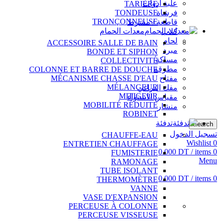
علبة أدوات
TARIÈRE
فرشاة
TONDEUSE
TRONÇONNEUSE
قاطعة / مشرط
معدات الحمام
كلاب
لحام
ACCESSOIRE SALLE DE BAIN
مبرد
BONDE ET SIPHON
مساكة
COLLECTIVITÉ
مطرقة
COLONNE ET BARRE DE DOUCHE
مفتاح
MÉCANISME CHASSE D'EAU
MÉLANGEUR
مفك البراغي
MITIGEUR
مقياس الاستواء
MOBILITÉ RÉDUITE
منشار
ROBINET
تدفئة
Search
تسجيل الدخول
CHAUFFE-EAU
Wishlist
0
ENTRETIEN CHAUFFAGE
0.000
DT
/
items
0
FUMISTERIE
Menu
RAMONAGE
TUBE ISOLANT
0.000
DT
/
items
0
THERMOMÈTRE
VANNE
VASE D'EXPANSION
PERCEUSE À COLONNE
PERCEUSE VISSEUSE