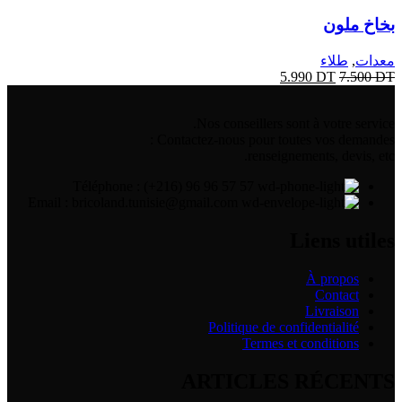
بخاخ ملون
معدات
,
طلاء
5.990
DT
7.500
DT
Nos conseillers sont à votre service.
Contactez-nous pour toutes vos demandes :
renseignements, devis, etc.
Téléphone : (+216) 96 96 57 57
Email : bricoland.tunisie@gmail.com
Liens utiles
À propos
Contact
Livraison
Politique de confidentialité
Termes et conditions
ARTICLES RÉCENTS