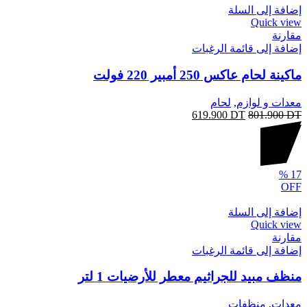
إضافة إلى السلة
Quick view
مقارنة
إضافة إلى قائمة الرغبات
ماكينة لحام عاكس 250 أمبير 220 فولت
معدات و لوازم
,
لحام
619.900
DT
801.900
DT
%
17
OFF
إضافة إلى السلة
Quick view
مقارنة
إضافة إلى قائمة الرغبات
منظف ​​مبيد للجراثيم معطر للأرضيات 1 لتر
معدات
,
منظفات