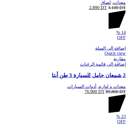
معدات
,
لصاق
2.890
DT
3.100
DT
%
14
OFF
إضافة إلى السلة
Quick view
مقارنة
إضافة إلى قائمة الرغبات
2 شمعان حامل للسيارة 3 طن أبتا
معدات و لوازم
,
أدوات السيارات
76.900
DT
89.800
DT
%
23
OFF