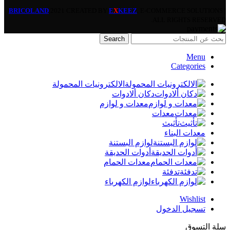
BRICOLAND
2021 CREATED BY
E
X
KEEZ
. E-COMMERCE SOLUTIONS |
ALL RIGHTS RESERVED.
Search
Menu
Categories
الالكترونيات المحمولة
دكان ألادوات
معدات و لوازم
معدات
تأثيث
معدات البناء
لوازم البستنة
أدوات الحديقة
معدات الحمام
تدفئة
لوازم الكهرباء
Wishlist
تسجيل الدخول
سلة التسوق