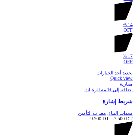
%
14
OFF
%
17
OFF
تحديد أحد الخيارات
Quick view
مقارنة
إضافة إلى قائمة الرغبات
شريط إشارة
معدات البناء
,
معدات التأمين
9.500
DT
–
7.500
DT