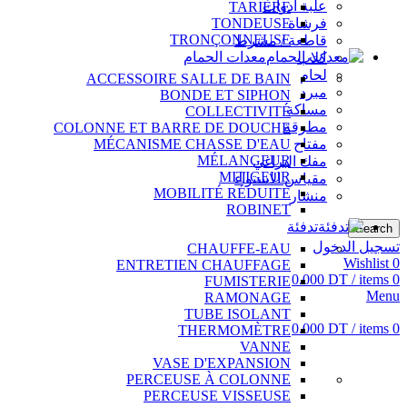
علبة أدوات
TARIÈRE
فرشاة
TONDEUSE
TRONÇONNEUSE
قاطعة / مشرط
معدات الحمام
كلاب
لحام
ACCESSOIRE SALLE DE BAIN
مبرد
BONDE ET SIPHON
مساكة
COLLECTIVITÉ
مطرقة
COLONNE ET BARRE DE DOUCHE
مفتاح
MÉCANISME CHASSE D'EAU
MÉLANGEUR
مفك البراغي
MITIGEUR
مقياس الاستواء
MOBILITÉ RÉDUITE
منشار
ROBINET
تدفئة
Search
تسجيل الدخول
CHAUFFE-EAU
Wishlist
0
ENTRETIEN CHAUFFAGE
0.000
DT
/
items
0
FUMISTERIE
Menu
RAMONAGE
TUBE ISOLANT
0.000
DT
/
items
0
THERMOMÈTRE
VANNE
VASE D'EXPANSION
PERCEUSE À COLONNE
PERCEUSE VISSEUSE