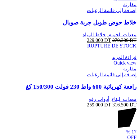
مقارنة
إضافة إلى قائمة الرغبات
خلاط حوض طويل جربة صوبال
معدات الحمام
,
خلاط المياه
229.000
DT
279.380
DT
RUPTURE DE STOCK
قراءة المزيد
Quick view
مقارنة
إضافة إلى قائمة الرغبات
رافعة كهربائية 600 واط 230 فولت 150/300 كغ
معدات البناء
,
أدوات رفع
259.000
DT
316.500
DT
%
17
OFF