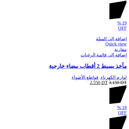
%
19
OFF
إضافة إلى السلة
Quick view
مقارنة
إضافة إلى قائمة الرغبات
مأخذ بسيط 2 أقطاب بيضاء خارجية
لوازم الكهرباء
,
قواطع الأضواء
2.550
DT
3.150
DT
%
18
OFF