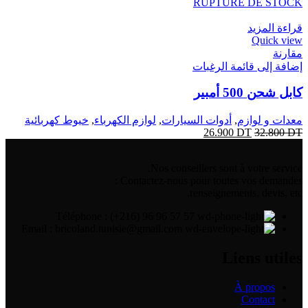
RUPTURE DE STOCK
قراءة المزيد
Quick view
مقارنة
إضافة إلى قائمة الرغبات
كابل شحن 500 أمبير
معدات و لوازم
,
أدوات السيارات
,
لوازم الكهرباء
,
خيوط كهربائية
26.900
DT
32.800
DT
Nos conseillers sont à votre service.
Contactez-nous pour toutes vos demandes :
renseignements, devis, etc.
Téléphone : (+216) 96 96 57 57
Email : bricoland.tunisie@gmail.com
Liens utiles
À propos
Contact