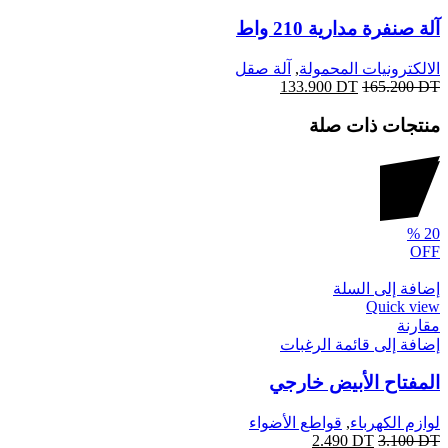
آلة صنفرة مدارية 210 واط
الالكترونيات المحمولة
,
آلة صقل
133.900
DT
165.200
DT
منتجات ذات صلة
%
20
OFF
إضافة إلى السلة
Quick view
مقارنة
إضافة إلى قائمة الرغبات
المفتاح الأبيض خارجي
لوازم الكهرباء
,
قواطع الأضواء
2.490
DT
3.100
DT