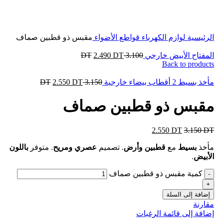
Click to enlarge
الرئيسية
لوازم الكهرباء
قواطع الأضواء
مقبس ذو قطبين صماف
المفتاح الأبيض خارجي
3.100
DT
DT
2.490
Back to products
مأخذ بسيط 2 أقطاب بيضاء خارجية
3.150
DT
DT
2.550
مقبس ذو قطبين صماف
2.550
DT
3.150
DT
مأخذ
بسيط
مع
قطبين وأرض
. تصميم
عصري ومريح
. متوفر
باللون
الأبيض
.
كمية مقبس ذو قطبين صماف
إضافة إلى السلة
مقارنة
إضافة إلى قائمة الرغبات