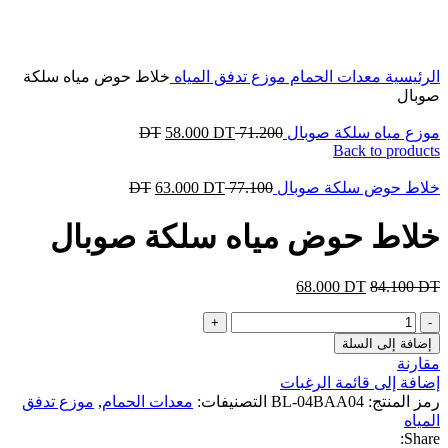
Click to enlarge
الرئيسية
معدات الحمام
موزع تدفق المياه
خلاط حوض مياه سلكة
صوبال
موزع مياه سلكة صوبال
71.200
DT
DT
58.000
Back to products
خلاط حوض سلكة صوبال
77.100
DT
DT
63.000
خلاط حوض مياه سلكة صوبال
68.000
DT
84.100
DT
كمية
خلاط
إضافة إلى السلة
حوض
مقارنة
مياه
إضافة إلى قائمة الرغبات
سلكة
رمز المنتج:
BL-04BAA04
التصنيفات:
معدات الحمام
,
موزع تدفق
صوبال
المياه
Share: