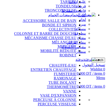
علبة أدوات
TARIÈRE
فرشاة
TONDEUSE
TRONÇONNEUSE
قاطعة / مشرط
معدات الحمام
كلاب
لحام
ACCESSOIRE SALLE DE BAIN
مبرد
BONDE ET SIPHON
مساكة
COLLECTIVITÉ
مطرقة
COLONNE ET BARRE DE DOUCHE
مفتاح
MÉCANISME CHASSE D'EAU
MÉLANGEUR
مفك البراغي
MITIGEUR
مقياس الاستواء
MOBILITÉ RÉDUITE
منشار
ROBINET
تدفئة
Search
تسجيل الدخول
CHAUFFE-EAU
Wishlist
0
ENTRETIEN CHAUFFAGE
0.000
DT
/
items
0
FUMISTERIE
Menu
RAMONAGE
TUBE ISOLANT
0.000
DT
/
items
0
THERMOMÈTRE
VANNE
VASE D'EXPANSION
PERCEUSE À COLONNE
PERCEUSE VISSEUSE