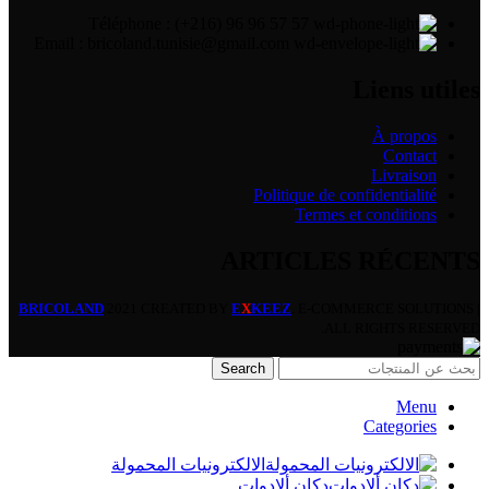
Téléphone : (+216) 96 96 57 57
Email : bricoland.tunisie@gmail.com
Liens utiles
À propos
Contact
Livraison
Politique de confidentialité
Termes et conditions
ARTICLES RÉCENTS
BRICOLAND
2021 CREATED BY
E
X
KEEZ
. E-COMMERCE SOLUTIONS |
ALL RIGHTS RESERVED.
Search
Menu
Categories
الالكترونيات المحمولة
دكان ألادوات