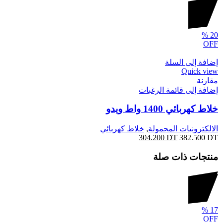
%
20
OFF
إضافة إلى السلة
Quick view
مقارنة
إضافة إلى قائمة الرغبات
خلاط كهربائي 1400 واط ويدو
الالكترونيات المحمولة
,
خلاط كهربائي
304.200
DT
382.500
DT
منتجات ذات صلة
%
17
OFF