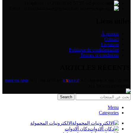
Téléphone : (+216) 96 96 57 57
Email : bricoland.tunisie@gmail.com
Liens utiles
À propos
Contact
Livraison
Politique de confidentialité
Termes et conditions
ARTICLES RÉCENTS
BRICOLAND
2021 CREATED BY
E
X
KEEZ
. E-COMMERCE SOLUTIONS |
ALL RIGHTS RESERVED.
Search
Menu
Categories
الالكترونيات المحمولة
دكان ألادوات