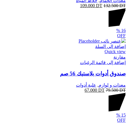
معدات الحمام
,
خلاط المياه
109.000
DT
132.500
DT
%
16
OFF
إضافة إلى السلة
Quick view
مقارنة
إضافة إلى قائمة الرغبات
صندوق أدوات بلاستيك 56 صم
معدات و لوازم
,
علبة أدوات
67.000
DT
79.500
DT
%
15
OFF