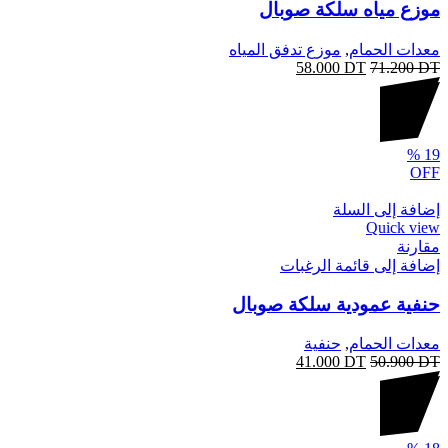
موزع مياه سلكة صوبال
معدات الحمام
,
موزع تدفق المياه
58.000
DT
71.200
DT
%
19
OFF
إضافة إلى السلة
Quick view
مقارنة
إضافة إلى قائمة الرغبات
حنفية عمودية سلكة صوبال
معدات الحمام
,
حنفية
41.000
DT
50.900
DT