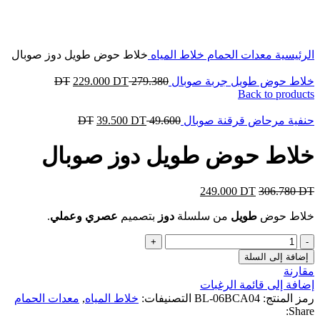
Click to enlarge
الرئيسية
معدات الحمام
خلاط المياه
خلاط حوض طويل دوز صوبال
خلاط حوض طويل جربة صوبال
279.380
DT
DT
229.000
Back to products
حنفية مرحاض قرقنة صوبال
49.600
DT
DT
39.500
خلاط حوض طويل دوز صوبال
249.000
DT
306.780
DT
خلاط حوض
طويل
من سلسلة
دوز
بتصميم
عصري وعملي
.
كمية
خلاط
إضافة إلى السلة
حوض
مقارنة
طويل
إضافة إلى قائمة الرغبات
دوز
رمز المنتج:
BL-06BCA04
التصنيفات:
خلاط المياه
,
معدات الحمام
صوبال
Share: