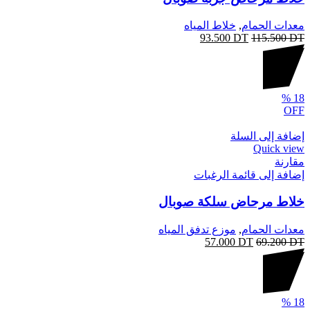
معدات الحمام
,
خلاط المياه
93.500
DT
115.500
DT
%
18
OFF
إضافة إلى السلة
Quick view
مقارنة
إضافة إلى قائمة الرغبات
خلاط مرحاض سلكة صوبال
معدات الحمام
,
موزع تدفق المياه
57.000
DT
69.200
DT
%
18