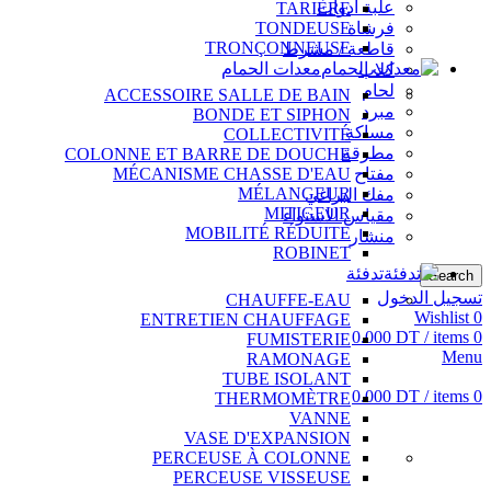
علبة أدوات
TARIÈRE
فرشاة
TONDEUSE
TRONÇONNEUSE
قاطعة / مشرط
معدات الحمام
كلاب
لحام
ACCESSOIRE SALLE DE BAIN
مبرد
BONDE ET SIPHON
مساكة
COLLECTIVITÉ
مطرقة
COLONNE ET BARRE DE DOUCHE
مفتاح
MÉCANISME CHASSE D'EAU
MÉLANGEUR
مفك البراغي
MITIGEUR
مقياس الاستواء
MOBILITÉ RÉDUITE
منشار
ROBINET
تدفئة
Search
تسجيل الدخول
CHAUFFE-EAU
Wishlist
0
ENTRETIEN CHAUFFAGE
0.000
DT
/
items
0
FUMISTERIE
Menu
RAMONAGE
TUBE ISOLANT
0.000
DT
/
items
0
THERMOMÈTRE
VANNE
VASE D'EXPANSION
PERCEUSE À COLONNE
PERCEUSE VISSEUSE