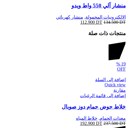
منشار آلي 550 واط ويدو
الالكترونيات المحمولة
,
منشار كهربائي
112.900
DT
134.500
DT
منتجات ذات صلة
%
19
OFF
إضافة إلى السلة
Quick view
مقارنة
إضافة إلى قائمة الرغبات
خلاط حوض حمام دوز صوبال
معدات الحمام
,
خلاط المياه
192.900
DT
237.500
DT