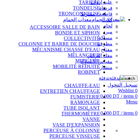
علبة أدوات
TARIÈRE
فرشاة
TONDEUSE
TRONÇONNEUSE
قاطعة / مشرط
معدات الحمام
كلاب
لحام
ACCESSOIRE SALLE DE BAIN
مبرد
BONDE ET SIPHON
مساكة
COLLECTIVITÉ
مطرقة
COLONNE ET BARRE DE DOUCHE
مفتاح
MÉCANISME CHASSE D'EAU
MÉLANGEUR
مفك البراغي
MITIGEUR
مقياس الاستواء
MOBILITÉ RÉDUITE
منشار
ROBINET
تدفئة
Search
تسجيل الدخول
CHAUFFE-EAU
Wishlist
0
ENTRETIEN CHAUFFAGE
0.000
DT
/
items
0
FUMISTERIE
Menu
RAMONAGE
TUBE ISOLANT
0.000
DT
/
items
0
THERMOMÈTRE
VANNE
VASE D'EXPANSION
PERCEUSE À COLONNE
PERCEUSE VISSEUSE