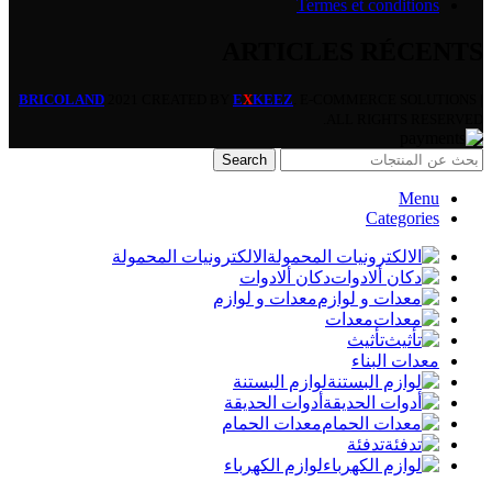
Termes et conditions
ARTICLES RÉCENTS
BRICOLAND
2021 CREATED BY
E
X
KEEZ
. E-COMMERCE SOLUTIONS |
ALL RIGHTS RESERVED.
Search
Menu
Categories
الالكترونيات المحمولة
دكان ألادوات
معدات و لوازم
معدات
تأثيث
معدات البناء
لوازم البستنة
أدوات الحديقة
معدات الحمام
تدفئة
لوازم الكهرباء