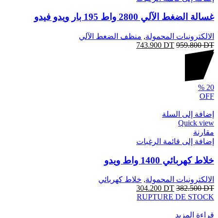
غسالة الضغط الآلي 2800 واط 195 بار ويدو فيدو
الالكترونيات المحمولة
,
منظف الضغط الآلي
743.900
DT
959.800
DT
%
20
OFF
إضافة إلى السلة
Quick view
مقارنة
إضافة إلى قائمة الرغبات
خلاط كهربائي 1400 واط ويدو
الالكترونيات المحمولة
,
خلاط كهربائي
304.200
DT
382.500
DT
RUPTURE DE STOCK
قراءة المزيد