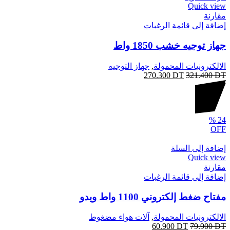
Quick view
مقارنة
إضافة إلى قائمة الرغبات
جهاز توجيه خشب 1850 واط
الالكترونيات المحمولة
,
جهاز التوجيه
270.300
DT
321.400
DT
%
24
OFF
إضافة إلى السلة
Quick view
مقارنة
إضافة إلى قائمة الرغبات
مفتاح ضغط إلكتروني 1100 واط ويدو
الالكترونيات المحمولة
,
آلات هواء مضغوط
60.900
DT
79.900
DT