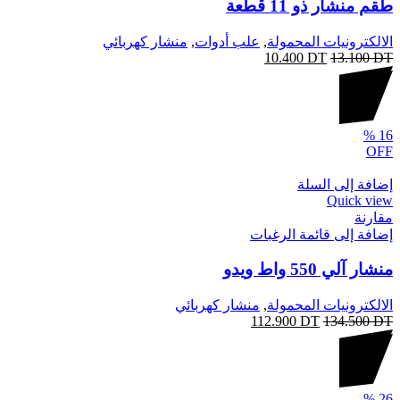
طقم منشار ذو 11 قطعة
الالكترونيات المحمولة
,
علب أدوات
,
منشار كهربائي
10.400
DT
13.100
DT
%
16
OFF
إضافة إلى السلة
Quick view
مقارنة
إضافة إلى قائمة الرغبات
منشار آلي 550 واط ويدو
الالكترونيات المحمولة
,
منشار كهربائي
112.900
DT
134.500
DT
%
26