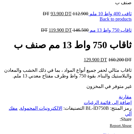
صنف ب
ثاقب 400 واط 10 ملم
112.900
DT
DT
93.900
Back to products
ثاقاب 750 واط 13 مم
146.500
DT
DT
119.900
ثاقاب 750 واط 13 مم صنف ب
129.900
DT
160.200
DT
ثاقاب مثالي لحفر جميع أنواع المواد ، بما في ذلك الخشب والمعادن
والبلاستيك والبناء. بقوة 750 واط وظرف مفتاح معدني 13 ملم.
غير متوفر في المخزون
مقارنة
إضافة إلى قائمة الرغبات
رمز المنتج:
BL-ID750B
التصنيفات:
الالكترونيات المحمولة
,
مفك
آلي
Share:
Report Abuse