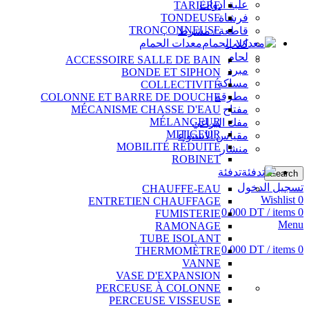
علبة أدوات
TARIÈRE
فرشاة
TONDEUSE
TRONÇONNEUSE
قاطعة / مشرط
معدات الحمام
كلاب
لحام
ACCESSOIRE SALLE DE BAIN
مبرد
BONDE ET SIPHON
مساكة
COLLECTIVITÉ
مطرقة
COLONNE ET BARRE DE DOUCHE
مفتاح
MÉCANISME CHASSE D'EAU
MÉLANGEUR
مفك البراغي
MITIGEUR
مقياس الاستواء
MOBILITÉ RÉDUITE
منشار
ROBINET
تدفئة
Search
تسجيل الدخول
CHAUFFE-EAU
Wishlist
0
ENTRETIEN CHAUFFAGE
0.000
DT
/
items
0
FUMISTERIE
Menu
RAMONAGE
TUBE ISOLANT
0.000
DT
/
items
0
THERMOMÈTRE
VANNE
VASE D'EXPANSION
PERCEUSE À COLONNE
PERCEUSE VISSEUSE