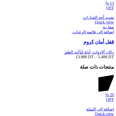
%
13
OFF
تحديد أحد الخيارات
Quick view
مقارنة
إضافة إلى قائمة الرغبات
قفل أمان كروم
دكان ألادوات
,
أداة لتأكيد الغلق
13.900
DT
–
5.400
DT
منتجات ذات صلة
%
20
OFF
إضافة إلى السلة
Quick view