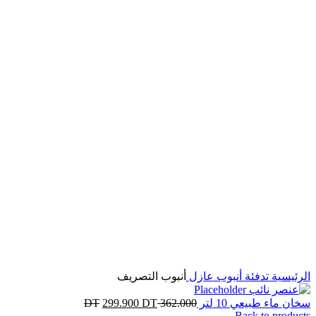
%
18
OFF
%
16
OFF
%
18
OFF
Click to enlarge
الرئيسية
تدفئة
أنبوب عازل
أنبوب التصريف
سخان ماء طبيعي 10 لتر
362.000
DT
DT
299.900
Back to products