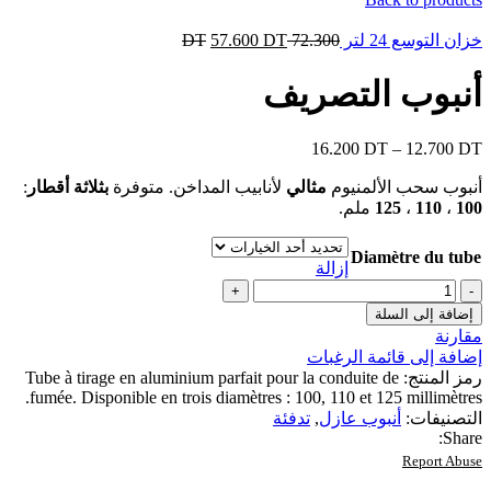
خزان التوسع 24 لتر
72.300
DT
DT
57.600
أنبوب التصريف
16.200
DT
–
12.700
DT
أنبوب سحب الألمنيوم
مثالي
لأنابيب المداخن. متوفرة
بثلاثة أقطار
:
100
،
110
،
125
ملم.
Diamètre du tube
إزالة
كمية
أنبوب
إضافة إلى السلة
التصريف
مقارنة
إضافة إلى قائمة الرغبات
رمز المنتج:
Tube à tirage en aluminium parfait pour la conduite de
fumée. Disponible en trois diamètres : 100, 110 et 125 millimètres.
التصنيفات:
أنبوب عازل
,
تدفئة
Share:
Report Abuse