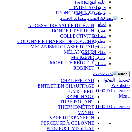
علبة أدوات
TARIÈRE
فرشاة
TONDEUSE
TRONÇONNEUSE
قاطعة / مشرط
معدات الحمام
كلاب
لحام
ACCESSOIRE SALLE DE BAIN
مبرد
BONDE ET SIPHON
مساكة
COLLECTIVITÉ
مطرقة
COLONNE ET BARRE DE DOUCHE
مفتاح
MÉCANISME CHASSE D'EAU
MÉLANGEUR
مفك البراغي
MITIGEUR
مقياس الاستواء
MOBILITÉ RÉDUITE
منشار
ROBINET
تدفئة
Search
تسجيل الدخول
CHAUFFE-EAU
Wishlist
0
ENTRETIEN CHAUFFAGE
0.000
DT
/
items
0
FUMISTERIE
Menu
RAMONAGE
TUBE ISOLANT
0.000
DT
/
items
0
THERMOMÈTRE
VANNE
VASE D'EXPANSION
PERCEUSE À COLONNE
PERCEUSE VISSEUSE