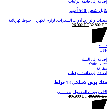
إضافة إلى قائمة الرغبات
كابل شحن 500 أمبير
معدات و لوازم
,
أدوات السيارات
,
لوازم الكهرباء
,
خيوط كهربائية
26.900
DT
32.800
DT
%
17
OFF
إضافة إلى السلة
Quick view
مقارنة
إضافة إلى قائمة الرغبات
مفك بوش لاسلكي 18 فولط
الالكترونيات المحمولة
,
مفك آلي
406.900
DT
489.000
DT