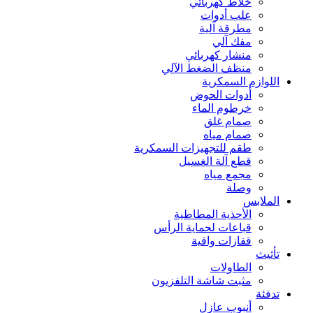
خلاط كهربائي
علب أدوات
مطرقة آلية
مفك آلي
منشار كهربائي
منظف الضغط الآلي
اللوازم السمكرية
أدوات الحوض
خرطوم الماء
صمام غلق
صمام مياه
طقم للتجهيزات السمكرية
قطع آلة الغسيل
مجمع مياه
وصلة
الملابس
الأحذية المطاطية
قباعات لحماية الرأس
قفازات واقية
تأثيث
الطاولات
مثبت شاشة التلفزيون
تدفئة
أنبوب عازل