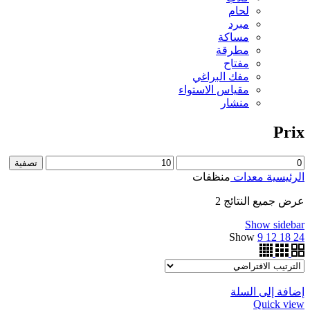
لحام
مبرد
مساكة
مطرقة
مفتاح
مفك البراغي
مقياس الاستواء
منشار
Prix
تصفية
الرئيسية
معدات
منظفات
عرض جميع النتائج 2
Show sidebar
Show
9
12
18
24
إضافة إلى السلة
Quick view