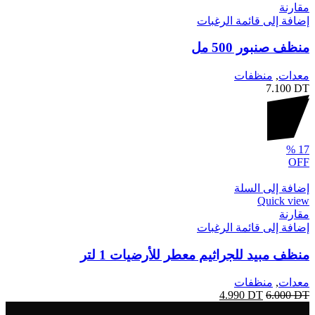
مقارنة
إضافة إلى قائمة الرغبات
منظف ​​صنبور 500 مل
معدات
,
منظفات
7.100
DT
%
17
OFF
إضافة إلى السلة
Quick view
مقارنة
إضافة إلى قائمة الرغبات
منظف ​​مبيد للجراثيم معطر للأرضيات 1 لتر
معدات
,
منظفات
4.990
DT
6.000
DT