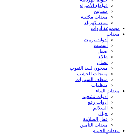
قواطع الأضواء
مصابيح
معدات مكتبية
ممدد كهرباء
مجموعة أدوات
معدات
أدوات تزييت
أسمنت
صقل
طلاء
لصاق
معجون لسد الثقوب
منتجات للخشب
منظف السيارات
منظفات
معدات البناء
أدوات تشحيم
أدوات رفع
السلالم
حبال
قفل السلامة
معدات التأمين
معدات الحمام