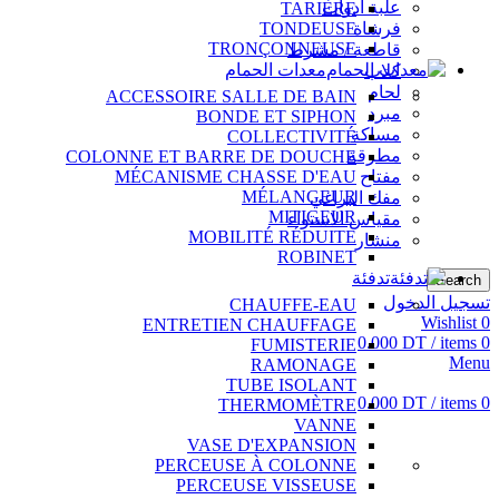
علبة أدوات
TARIÈRE
فرشاة
TONDEUSE
TRONÇONNEUSE
قاطعة / مشرط
معدات الحمام
كلاب
لحام
ACCESSOIRE SALLE DE BAIN
مبرد
BONDE ET SIPHON
مساكة
COLLECTIVITÉ
مطرقة
COLONNE ET BARRE DE DOUCHE
مفتاح
MÉCANISME CHASSE D'EAU
MÉLANGEUR
مفك البراغي
MITIGEUR
مقياس الاستواء
MOBILITÉ RÉDUITE
منشار
ROBINET
تدفئة
Search
تسجيل الدخول
CHAUFFE-EAU
Wishlist
0
ENTRETIEN CHAUFFAGE
0.000
DT
/
items
0
FUMISTERIE
Menu
RAMONAGE
TUBE ISOLANT
0.000
DT
/
items
0
THERMOMÈTRE
VANNE
VASE D'EXPANSION
PERCEUSE À COLONNE
PERCEUSE VISSEUSE