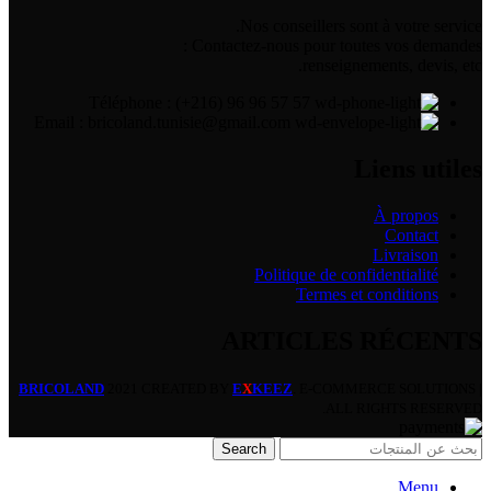
Nos conseillers sont à votre service.
Contactez-nous pour toutes vos demandes :
renseignements, devis, etc.
Téléphone : (+216) 96 96 57 57
Email : bricoland.tunisie@gmail.com
Liens utiles
À propos
Contact
Livraison
Politique de confidentialité
Termes et conditions
ARTICLES RÉCENTS
BRICOLAND
2021 CREATED BY
E
X
KEEZ
. E-COMMERCE SOLUTIONS |
ALL RIGHTS RESERVED.
Search
Menu