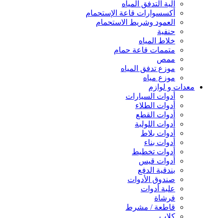
آلية التدفق المياه
أكسسوارات قاعة الإستحمام
العمود وشريط الاستحمام
حنفية
خلاط المياه
متممات قاعة حمام
ممص
موزع تدفق المياه
موزع مياه
معدات و لوازم
أدوات السيارات
أدوات الطلاء
أدوات القطع
أدوات اللولبة
أدوات بلاط
أدوات بناء
أدوات تخطيط
أدوات قيس
بندقية الدفع
صندوق الأدوات
علبة أدوات
فرشاة
قاطعة / مشرط
كلاب