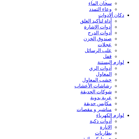
سخان الماء
وعاء التمدد
دكان ألادوات
أداة لتأكيد الغلق
أدوات الإشارة
أدوات الدرج
صندوق الخزن
عجلات
علب الرسائل
قفل
لوازم البستنة
أدوات الري
المعاول
خشب المعاول
رشاشات الأعشاب
شوكات الحديقة
عربة يدوية
مكابس حديقة
مناشير و مقصات
لوازم الكهرباء
أدوات ذكية
الإنارة
بطاريات
خيوط كهربائية