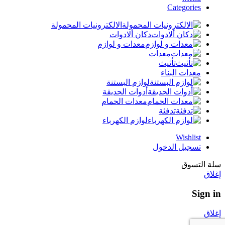
Categories
الالكترونيات المحمولة
دكان ألادوات
معدات و لوازم
معدات
تأثيث
معدات البناء
لوازم البستنة
أدوات الحديقة
معدات الحمام
تدفئة
لوازم الكهرباء
Wishlist
تسجيل الدخول
سلة التسوق
إغلاق
Sign in
إغلاق