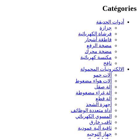
Catégories
أدوات الحديقة
جزازة
فرشاة الكهربائية
قاطعَة أشجار
مضخة الرفع
مضخة محرك
مكنسة كهربائية
نافِخ
الالكترونيات المحمولة
آلات حمو
آلات هواء مضغوط
آلة صقل
آلة غراء مضغوطة
آلة قطع
أجهزة الشحذ
أداة متعددة الوظائف
المسوي الكهربائي
ثاقب خارق
ثاقبة آلية عمودية
جهاز التوجيه