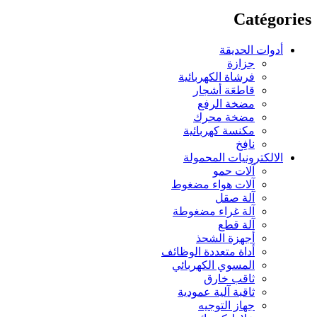
Catégories
أدوات الحديقة
جزازة
فرشاة الكهربائية
قاطعَة أشجار
مضخة الرفع
مضخة محرك
مكنسة كهربائية
نافِخ
الالكترونيات المحمولة
آلات حمو
آلات هواء مضغوط
آلة صقل
آلة غراء مضغوطة
آلة قطع
أجهزة الشحذ
أداة متعددة الوظائف
المسوي الكهربائي
ثاقب خارق
ثاقبة آلية عمودية
جهاز التوجيه