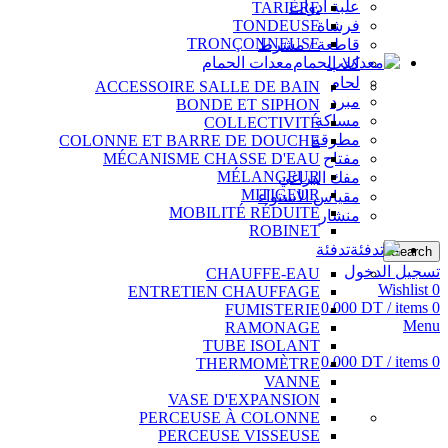
علبة أدوات
TARIÈRE
فرشاة
TONDEUSE
TRONÇONNEUSE
قاطعة / مشرط
معدات الحمام
كلاب
لحام
ACCESSOIRE SALLE DE BAIN
مبرد
BONDE ET SIPHON
مساكة
COLLECTIVITÉ
مطرقة
COLONNE ET BARRE DE DOUCHE
مفتاح
MÉCANISME CHASSE D'EAU
MÉLANGEUR
مفك البراغي
MITIGEUR
مقياس الاستواء
MOBILITÉ RÉDUITE
منشار
ROBINET
تدفئة
Search
تسجيل الدخول
CHAUFFE-EAU
Wishlist
0
ENTRETIEN CHAUFFAGE
0.000
DT
/
items
0
FUMISTERIE
Menu
RAMONAGE
TUBE ISOLANT
0.000
DT
/
items
0
THERMOMÈTRE
VANNE
VASE D'EXPANSION
PERCEUSE À COLONNE
PERCEUSE VISSEUSE