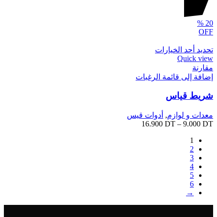
%
20
OFF
تحديد أحد الخيارات
Quick view
مقارنة
إضافة إلى قائمة الرغبات
شريط قياس
معدات و لوازم
,
أدوات قيس
16.900
DT
–
9.000
DT
1
2
3
4
5
6
→