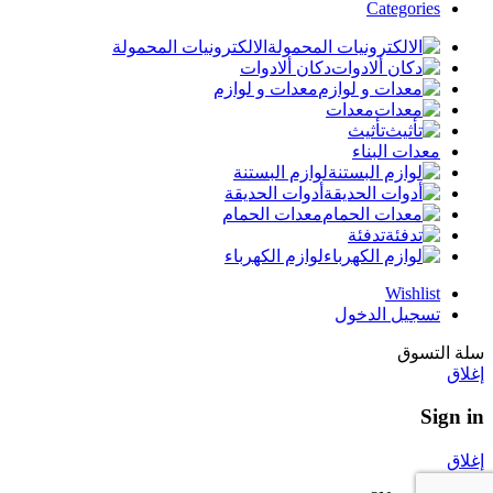
Categories
الالكترونيات المحمولة
دكان ألادوات
معدات و لوازم
معدات
تأثيث
معدات البناء
لوازم البستنة
أدوات الحديقة
معدات الحمام
تدفئة
لوازم الكهرباء
Wishlist
تسجيل الدخول
سلة التسوق
إغلاق
Sign in
إغلاق