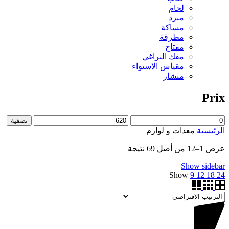
لحام
مبرد
مساكة
مطرقة
مفتاح
مفك البراغي
مقياس الاستواء
منشار
Prix
تصفية
الرئيسية
معدات و لوازم
عرض 1–12 من أصل 69 نتيجة
Show sidebar
Show
9
12
18
24