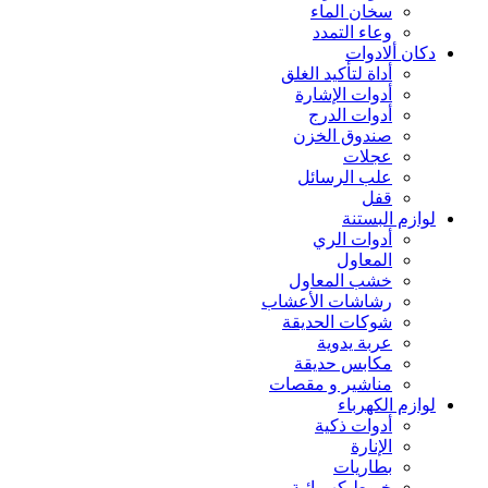
سخان الماء
وعاء التمدد
دكان ألادوات
أداة لتأكيد الغلق
أدوات الإشارة
أدوات الدرج
صندوق الخزن
عجلات
علب الرسائل
قفل
لوازم البستنة
أدوات الري
المعاول
خشب المعاول
رشاشات الأعشاب
شوكات الحديقة
عربة يدوية
مكابس حديقة
مناشير و مقصات
لوازم الكهرباء
أدوات ذكية
الإنارة
بطاريات
خيوط كهربائية