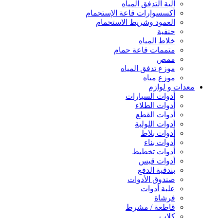
آلية التدفق المياه
أكسسوارات قاعة الإستحمام
العمود وشريط الاستحمام
حنفية
خلاط المياه
متممات قاعة حمام
ممص
موزع تدفق المياه
موزع مياه
معدات و لوازم
أدوات السيارات
أدوات الطلاء
أدوات القطع
أدوات اللولبة
أدوات بلاط
أدوات بناء
أدوات تخطيط
أدوات قيس
بندقية الدفع
صندوق الأدوات
علبة أدوات
فرشاة
قاطعة / مشرط
كلاب