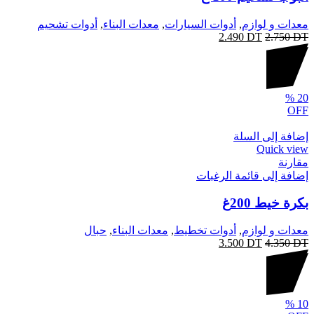
معدات و لوازم
,
أدوات السيارات
,
معدات البناء
,
أدوات تشحيم
2.490
DT
2.750
DT
%
20
OFF
إضافة إلى السلة
Quick view
مقارنة
إضافة إلى قائمة الرغبات
بكرة خيط 200غ
معدات و لوازم
,
أدوات تخطيط
,
معدات البناء
,
حبال
3.500
DT
4.350
DT
%
10