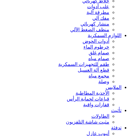
خلاط كهربائي
علب أدوات
مطرقة آلية
مفك آلي
منشار كهربائي
منظف الضغط الآلي
اللوازم السمكرية
أدوات الحوض
خرطوم الماء
صمام غلق
صمام مياه
طقم للتجهيزات السمكرية
قطع آلة الغسيل
مجمع مياه
وصلة
الملابس
الأحذية المطاطية
قباعات لحماية الرأس
قفازات واقية
تأثيث
الطاولات
مثبت شاشة التلفزيون
تدفئة
أنبوب عازل