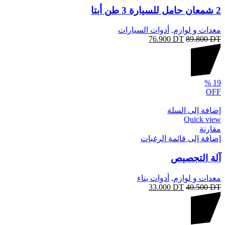
2 شمعان حامل للسيارة 3 طن أبتا
معدات و لوازم
,
أدوات السيارات
76.900
DT
89.800
DT
%
19
OFF
إضافة إلى السلة
Quick view
مقارنة
إضافة إلى قائمة الرغبات
آلة التجصيص
معدات و لوازم
,
أدوات بناء
33.000
DT
40.500
DT