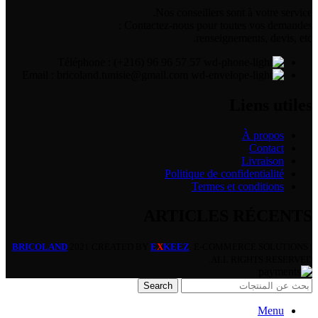
Nos conseillers sont à votre service.
Contactez-nous pour toutes vos demandes :
renseignements, devis, etc.
Téléphone : (+216) 96 96 57 57
Email : bricoland.tunisie@gmail.com
Liens utiles
À propos
Contact
Livraison
Politique de confidentialité
Termes et conditions
ARTICLES RÉCENTS
BRICOLAND
2021 CREATED BY
E
X
KEEZ
. E-COMMERCE SOLUTIONS |
ALL RIGHTS RESERVED.
Search
Menu