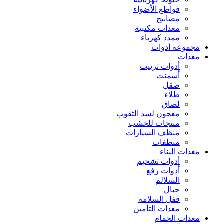
قواطع الأضواء
مصابيح
معدات مكتبية
ممدد كهرباء
مجموعة أدوات
معدات
أدوات تزييت
أسمنت
صقل
طلاء
لصاق
معجون لسد الثقوب
منتجات للخشب
منظف السيارات
منظفات
معدات البناء
أدوات تشحيم
أدوات رفع
السلالم
حبال
قفل السلامة
معدات التأمين
معدات الحمام