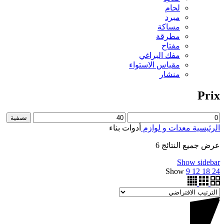
لحام
مبرد
مساكة
مطرقة
مفتاح
مفك البراغي
مقياس الاستواء
منشار
Prix
تصفية
الرئيسية
معدات و لوازم
أدوات بناء
عرض جميع النتائج 6
Show sidebar
Show
9
12
18
24