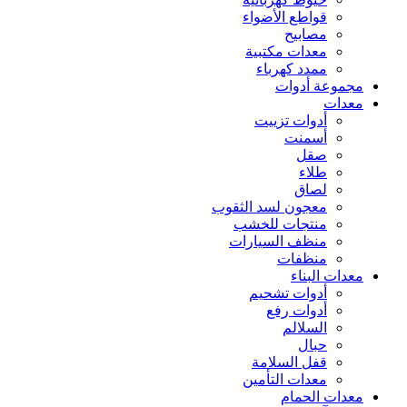
قواطع الأضواء
مصابيح
معدات مكتبية
ممدد كهرباء
مجموعة أدوات
معدات
أدوات تزييت
أسمنت
صقل
طلاء
لصاق
معجون لسد الثقوب
منتجات للخشب
منظف السيارات
منظفات
معدات البناء
أدوات تشحيم
أدوات رفع
السلالم
حبال
قفل السلامة
معدات التأمين
معدات الحمام