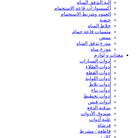
آلية التدفق المياه
أكسسوارات قاعة الإستحمام
العمود وشريط الاستحمام
حنفية
خلاط المياه
متممات قاعة حمام
ممص
موزع تدفق المياه
موزع مياه
معدات و لوازم
أدوات السيارات
أدوات الطلاء
أدوات القطع
أدوات اللولبة
أدوات بلاط
أدوات بناء
أدوات تخطيط
أدوات قيس
بندقية الدفع
صندوق الأدوات
علبة أدوات
فرشاة
قاطعة / مشرط
كلاب