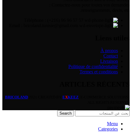
Contactez-nous pour toutes vos demandes :
renseignements, devis, etc.
Téléphone : (+216) 96 96 57 57
Email : bricoland.tunisie@gmail.com
Liens utiles
À propos
Contact
Livraison
Politique de confidentialité
Termes et conditions
ARTICLES RÉCENTS
BRICOLAND
2021 CREATED BY
E
X
KEEZ
. E-COMMERCE SOLUTIONS |
ALL RIGHTS RESERVED.
Search
Menu
Categories