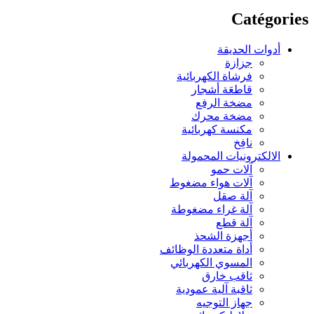
Catégories
أدوات الحديقة
جزازة
فرشاة الكهربائية
قاطعَة أشجار
مضخة الرفع
مضخة محرك
مكنسة كهربائية
نافِخ
الالكترونيات المحمولة
آلات حمو
آلات هواء مضغوط
آلة صقل
آلة غراء مضغوطة
آلة قطع
أجهزة الشحذ
أداة متعددة الوظائف
المسوي الكهربائي
ثاقب خارق
ثاقبة آلية عمودية
جهاز التوجيه