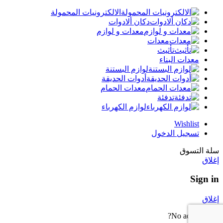
الالكترونيات المحمولة
دكان ألادوات
معدات و لوازم
معدات
تأثيث
معدات البناء
لوازم البستنة
أدوات الحديقة
معدات الحمام
تدفئة
لوازم الكهرباء
Wishlist
تسجيل الدخول
سلة التسوق
إغلاق
Sign in
إغلاق
No account yet?