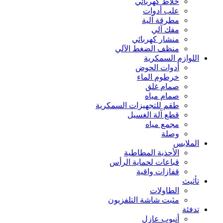
خلاط كهربائي
علب أدوات
مطرقة آلية
مفك آلي
منشار كهربائي
منظف الضغط الآلي
اللوازم السمكرية
أدوات الحوض
خرطوم الماء
صمام غلق
صمام مياه
طقم للتجهيزات السمكرية
قطع آلة الغسيل
مجمع مياه
وصلة
الملابس
الأحذية المطاطية
قباعات لحماية الرأس
قفازات واقية
تأثيث
الطاولات
مثبت شاشة التلفزيون
تدفئة
أنبوب عازل