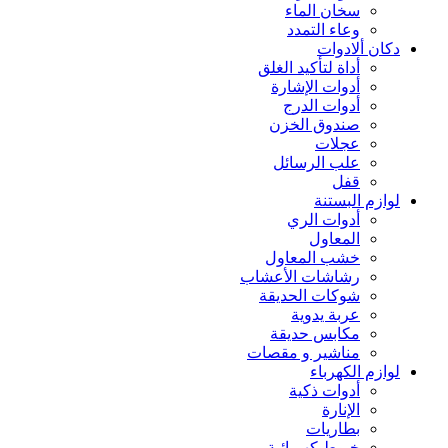
سخان الماء
وعاء التمدد
دكان ألادوات
أداة لتأكيد الغلق
أدوات الإشارة
أدوات الدرج
صندوق الخزن
عجلات
علب الرسائل
قفل
لوازم البستنة
أدوات الري
المعاول
خشب المعاول
رشاشات الأعشاب
شوكات الحديقة
عربة يدوية
مكابس حديقة
مناشير و مقصات
لوازم الكهرباء
أدوات ذكية
الإنارة
بطاريات
خيوط كهربائية