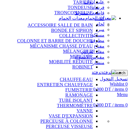
علبة أدوات
TARIÈRE
فرشاة
TONDEUSE
TRONÇONNEUSE
قاطعة / مشرط
معدات الحمام
كلاب
لحام
ACCESSOIRE SALLE DE BAIN
مبرد
BONDE ET SIPHON
مساكة
COLLECTIVITÉ
مطرقة
COLONNE ET BARRE DE DOUCHE
مفتاح
MÉCANISME CHASSE D'EAU
MÉLANGEUR
مفك البراغي
MITIGEUR
مقياس الاستواء
MOBILITÉ RÉDUITE
منشار
ROBINET
تدفئة
Search
تسجيل الدخول
CHAUFFE-EAU
Wishlist
0
ENTRETIEN CHAUFFAGE
0.000
DT
/
items
0
FUMISTERIE
Menu
RAMONAGE
TUBE ISOLANT
0.000
DT
/
items
0
THERMOMÈTRE
VANNE
VASE D'EXPANSION
PERCEUSE À COLONNE
PERCEUSE VISSEUSE