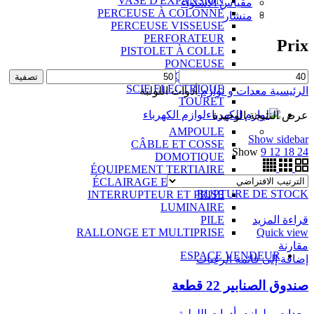
VASE D'EXPANSION
مقياس الاستواء
PERCEUSE À COLONNE
منشار
PERCEUSE VISSEUSE
PERFORATEUR
Prix
PISTOLET À COLLE
PONCEUSE
RABOT ÉLECTRIQUE
تصفية
SCIE ÉLECTRIQUE
الرئيسية
معدات و لوازم
أدوات اللولبة
TOURET
لوازم الكهرباء
عرض النتيجة الوحيدة
AMPOULE
Show sidebar
CÂBLE ET COSSE
Show
9
12
18
24
DOMOTIQUE
ÉQUIPEMENT TERTIAIRE
ÉCLAIRAGE EXTÉRIEUR
RUPTURE DE STOCK
INTERRUPTEUR ET PRISE
LUMINAIRE
قراءة المزيد
PILE
Quick view
RALLONGE ET MULTIPRISE
مقارنة
ESPACE VENDEUR
إضافة إلى قائمة الرغبات
صندوق الصنابير 22 قطعة
معدات و لوازم
,
أدوات اللولبة