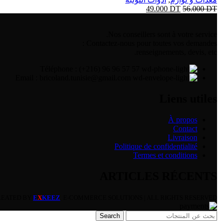
49.000
DT
56.000
DT
Nos conseillers sont à votre service.
Contactez-nous pour toutes vos demandes :
renseignements, devis, etc.
Téléphone : (+216) 96 96 57 57
Email : bricoland.tunisie@gmail.com
Liens utiles
À propos
Contact
Livraison
Politique de confidentialité
Termes et conditions
ARTICLES RÉCENTS
REATED BY
E
X
KEEZ
. E-COMMERCE SOLUTIONS | ALL RIGHTS RESERVED.
Search