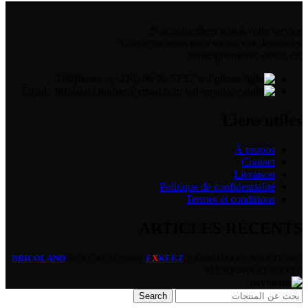
Nos conseillers sont à votre service.
Contactez-nous pour toutes vos demandes :
renseignements, devis, etc.
Téléphone : (+216) 96 96 57 57
Email : bricoland.tunisie@gmail.com
Liens utiles
À propos
Contact
Livraison
Politique de confidentialité
Termes et conditions
ARTICLES RÉCENTS
BRICOLAND
2021 CREATED BY
E
X
KEEZ
. E-COMMERCE SOLUTIONS |
ALL RIGHTS RESERVED.
Search