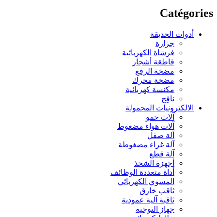
Catégories
أدوات الحديقة
جزازة
فرشاة الكهربائية
قاطعَة أشجار
مضخة الرفع
مضخة محرك
مكنسة كهربائية
نافِخ
الالكترونيات المحمولة
آلات حمو
آلات هواء مضغوط
آلة صقل
آلة غراء مضغوطة
آلة قطع
أجهزة الشحذ
أداة متعددة الوظائف
المسوي الكهربائي
ثاقب خارق
ثاقبة آلية عمودية
جهاز التوجيه