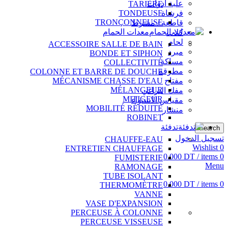
علبة أدوات
TARIÈRE
فرشاة
TONDEUSE
TRONÇONNEUSE
قاطعة / مشرط
معدات الحمام
كلاب
لحام
ACCESSOIRE SALLE DE BAIN
مبرد
BONDE ET SIPHON
مساكة
COLLECTIVITÉ
مطرقة
COLONNE ET BARRE DE DOUCHE
مفتاح
MÉCANISME CHASSE D'EAU
MÉLANGEUR
مفك البراغي
MITIGEUR
مقياس الاستواء
MOBILITÉ RÉDUITE
منشار
ROBINET
تدفئة
Search
تسجيل الدخول
CHAUFFE-EAU
Wishlist
0
ENTRETIEN CHAUFFAGE
0.000
DT
/
items
0
FUMISTERIE
Menu
RAMONAGE
TUBE ISOLANT
0.000
DT
/
items
0
THERMOMÈTRE
VANNE
VASE D'EXPANSION
PERCEUSE À COLONNE
PERCEUSE VISSEUSE