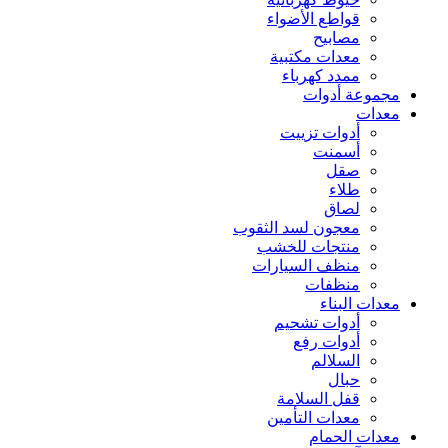
قواطع الأضواء
مصابيح
معدات مكتبية
ممدد كهرباء
مجموعة أدوات
معدات
أدوات تزييت
أسمنت
صقل
طلاء
لصاق
معجون لسد الثقوب
منتجات للخشب
منظف السيارات
منظفات
معدات البناء
أدوات تشحيم
أدوات رفع
السلالم
حبال
قفل السلامة
معدات التأمين
معدات الحمام