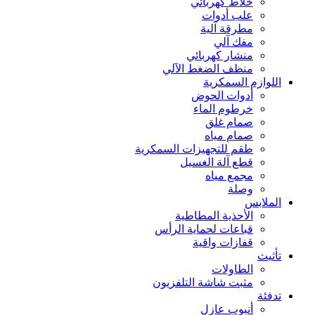
خلاط كهربائي
علب أدوات
مطرقة آلية
مفك آلي
منشار كهربائي
منظف الضغط الآلي
اللوازم السمكرية
أدوات الحوض
خرطوم الماء
صمام غلق
صمام مياه
طقم للتجهيزات السمكرية
قطع آلة الغسيل
مجمع مياه
وصلة
الملابس
الأحذية المطاطية
قباعات لحماية الرأس
قفازات واقية
تأثيث
الطاولات
مثبت شاشة التلفزيون
تدفئة
أنبوب عازل