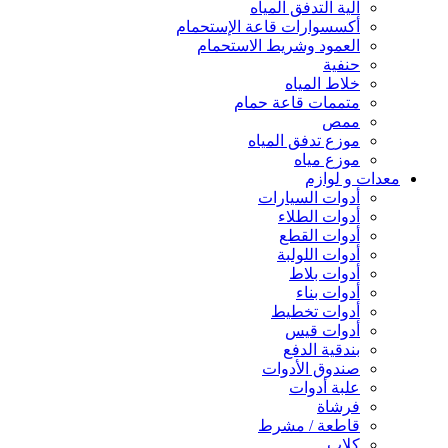
آلية التدفق المياه
أكسسوارات قاعة الإستحمام
العمود وشريط الاستحمام
حنفية
خلاط المياه
متممات قاعة حمام
ممص
موزع تدفق المياه
موزع مياه
معدات و لوازم
أدوات السيارات
أدوات الطلاء
أدوات القطع
أدوات اللولبة
أدوات بلاط
أدوات بناء
أدوات تخطيط
أدوات قيس
بندقية الدفع
صندوق الأدوات
علبة أدوات
فرشاة
قاطعة / مشرط
كلاب