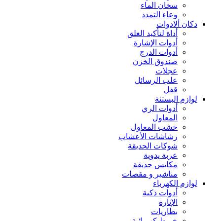
سخان الماء
وعاء التمدد
دكان ألادوات
أداة لتأكيد الغلق
أدوات الإشارة
أدوات الدرج
صندوق الخزن
عجلات
علب الرسائل
قفل
لوازم البستنة
أدوات الري
المعاول
خشب المعاول
رشاشات الأعشاب
شوكات الحديقة
عربة يدوية
مكابس حديقة
مناشير و مقصات
لوازم الكهرباء
أدوات ذكية
الإنارة
بطاريات
خيوط كهربائية