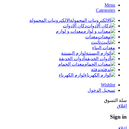
Menu
Categories
الالكترونيات المحمولة
دكان ألادوات
معدات و لوازم
معدات
تأثيث
معدات البناء
لوازم البستنة
أدوات الحديقة
معدات الحمام
تدفئة
لوازم الكهرباء
Wishlist
تسجيل الدخول
سلة التسوق
إغلاق
Sign in
إغلاق